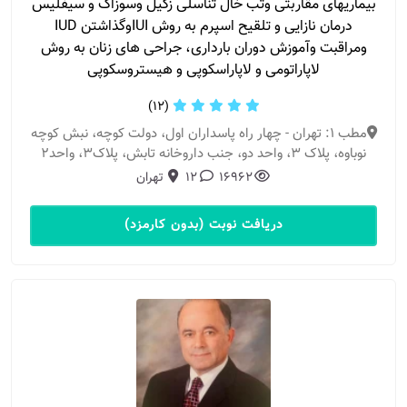
بیماریهای مقاربتی وتب خال تناسلی زگیل وسوزاک و سیفلیس
درمان نازایی و تلقیح اسپرم به روش IUIوگذاشتن IUD
ومراقبت وآموزش دوران بارداری، جراحی های زنان به روش
لاپاراتومی و لاپاراسکوپی و هیستروسکوپی
(12)
مطب 1: تهران - چهار راه پاسداران اول، دولت کوچه، نبش کوچه
نوباوه، پلاک ۳، واحد دو، جنب داروخانه تابش، پلاک3، واحد2
16962
12
تهران
دریافت نوبت (بدون کارمزد)