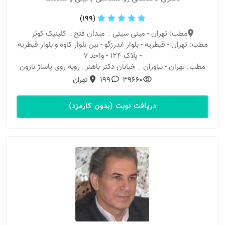
(199)
مطب: تهران - مینی سیتی _ میدان فتح _ کلینیک کوثر
مطب: تهران - قیطریه - بلوار اندرزگو - بین بلوار کاوه و بلوار قیطریه
- پلاک 124 - واحد 7
مطب: تهران - نیاوران _ خیابان دکتر باهنر_ روبه روی پاساژ نارون
39660
199
تهران
دریافت نوبت (بدون کارمزد)