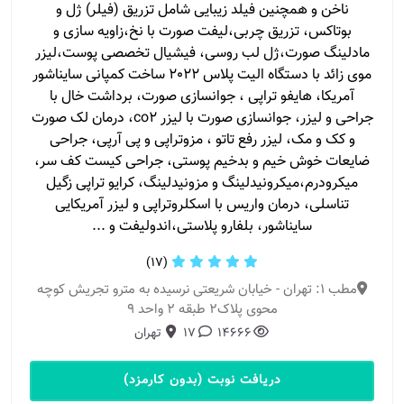
ناخن و همچنین فیلد زیبایی شامل تزریق (فیلر) ژل و
بوتاکس، تزریق چربی،لیفت صورت با نخ،زاویه سازی و
مادلینگ صورت،ژل لب روسی، فیشیال تخصصی پوست،لیزر
موی زائد با دستگاه الیت پلاس 2022 ساخت کمپانی سایناشور
آمریکا، هایفو تراپی ، جوانسازی صورت، برداشت خال با
جراحی و لیزر، جوانسازی صورت با لیزر co2، درمان لک صورت
و کک و مک، لیزر رفع تاتو ، مزوتراپی و پی آرپی، جراحی
ضایعات خوش خیم و بدخیم پوستی، جراحی کیست کف سر،
میکرودرم،میکرونیدلینگ و مزونیدلینگ، کرایو تراپی زگیل
تناسلی، درمان واریس با اسکلروتراپی و لیزر آمریکایی
سایناشور، بلفارو پلاستی،اندولیفت و ...
(17)
مطب 1: تهران - خیابان شریعتی نرسیده به مترو تجریش کوچه
محوی پلاک2 طبقه 2 واحد 9
14666
17
تهران
دریافت نوبت (بدون کارمزد)