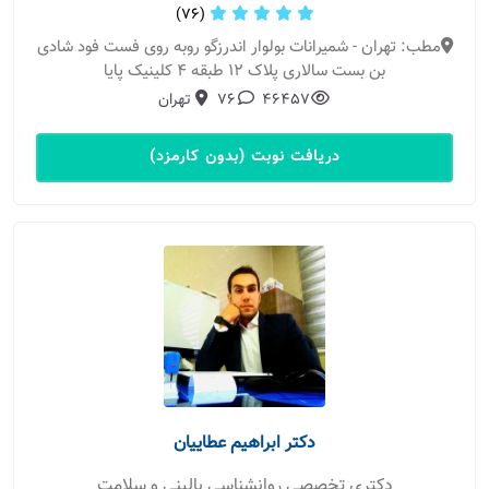
(76)
مطب: تهران - شمیرانات بولوار اندرزگو روبه روی فست فود شادی
بن بست سالاری پلاک 12 طبقه 4 کلینیک پایا
46457
76
تهران
دریافت نوبت (بدون کارمزد)
دکتر ابراهیم عطاییان
دکتری تخصصی روانشناسی بالینی و سلامت