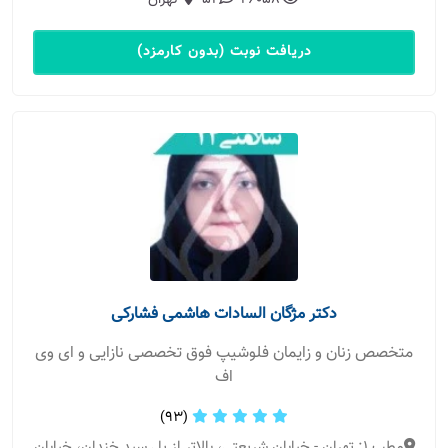
26058
51
تهران
دریافت نوبت (بدون کارمزد)
دکتر مژگان السادات هاشمی فشارکی
متخصص زنان و زایمان فلوشیپ فوق تخصصی نازایی و ای وی
اف
(93)
مطب 1: تهران - خیابان شریعتی، بالاتر از پل سید خندان، خیابان