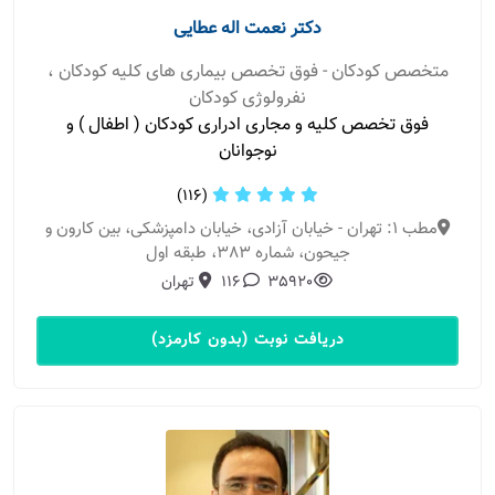
دکتر نعمت اله عطایی
متخصص کودکان - فوق تخصص بیماری های کلیه کودکان ،
نفرولوژی کودکان
فوق تخصص کلیه و مجاری ادراری کودکان ( اطفال ) و
نوجوانان
(116)
مطب 1: تهران - خیابان آزادی، خیابان دامپزشکی، بین کارون و
جیحون، شماره 383، طبقه اول
35920
116
تهران
دریافت نوبت (بدون کارمزد)