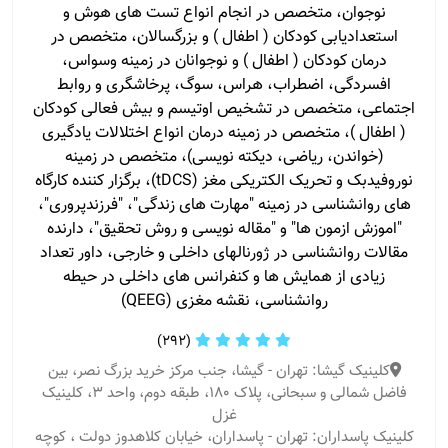
نوجوان، متخصص در انجام انواع تست های هوش و
استعدادیابی کودکان ( اطفال ) و بزرگسالان، متخصص در
درمان کودکان ( اطفال ) و نوجوانان در زمینه وسواس،
افسردگی، اضطراب، هراس، سوگ، پرخاشگری و روابط
اجتماعی، متخصص در تشخیص اوتیسم و بیش فعالی کودکان
( اطفال )، متخصص در زمینه درمان انواع اختلالات یادگیری
(خواندن، ریاضی، دیکته نویسی)، متخصص در زمینه
نوروفیدبک و تحریک الکتریکی مغز (tDCS)، برگزار کننده کارگاه
های روانشناسی در زمینه "مهارت های زندگی"، "فرزندپروری"،
"اموزش ازمون ها" و "مقاله نویسی و روش تحقیق"، دارنده
مقالات روانشناسی در ژورنالهای داخلی و خارجی، داور تعداد
زیادی از همایش ها و کنفرانس های داخلی در حیطه
روانشناسی، نقشه مغزی (QEEG)
(292)
کلینیک گیشا: تهران - گیشا، جنب مرکز خرید بزرگ نصر، بین
فاضل شمالی و سبحانی، پلاک ۱۸۰، طبقه دوم، واحد ۳، کلینیک
غزل
کلینیک پاسداران: تهران - پاسداران، خیابان کلاهدوز دولت ، کوچه