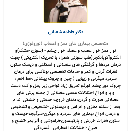
دکتر فاطمه شعبانی
متخصص بیماری های مغز و اعصاب (نورولوژی)
نوار مغز -نوار عصب و عضله -نوار چشم - (سوزن خشک)و
الکتروآکوپانکچر(طب سوزنی همراه با تحریک الکتریکی ) جهت
درمان دردها و گرفتگی های عضلانی و اسکلتی و دیسک ستون
فقرات گردن و کمر و خدمات تخصصی بوتاکس برای درمان
سردرد میگرنی و زیبایی ( چین و چروک پیشانی،خط اخم ،
چروک دور چشم )ورفع تعریق زیاد نواحی زیر بغل و کف دست
و پا و انواع اختلالات عصبی عضلانی از جمله پرش های
عضلانی صورت و گردن،دندان قروچه -سفتی و خشکی اندام
بعد از سکته مغزی و ام اس و دیستونی -تشخیص و تشخیص
و درمان انواع بیماری های سردرد و میگرن-سرگیجه-دیسک و
ستون فقرات -لرزش و پارکینسون-فراموشی و آلزایمر -تشنج و
صرع -اختلالات اضطرابی ‌ افسردگی