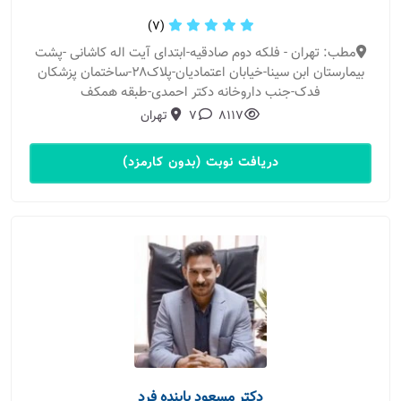
(7)
مطب: تهران - فلکه دوم صادقیه-ابتدای آیت اله کاشانی -پشت
بیمارستان ابن سینا-خیابان اعتمادیان-پلاک۲۸-ساختمان پزشکان
فدک-جنب داروخانه دکتر احمدی-طبقه همکف
8117
7
تهران
دریافت نوبت (بدون کارمزد)
دکتر مسعود پاینده فرد