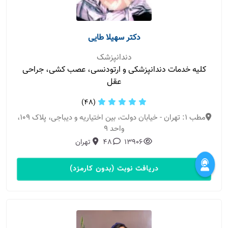
دکتر سهیلا طایی
دندانپزشک
کلیه خدمات دندانپزشکی و ارتودنسی، عصب کشی، جراحی
عقل
(48)
مطب 1: تهران - خیابان دولت، بین اختیاریه و دیباجی، پلاک ۱۰۹،
واحد ۹
13906
48
تهران
دریافت نوبت (بدون کارمزد)