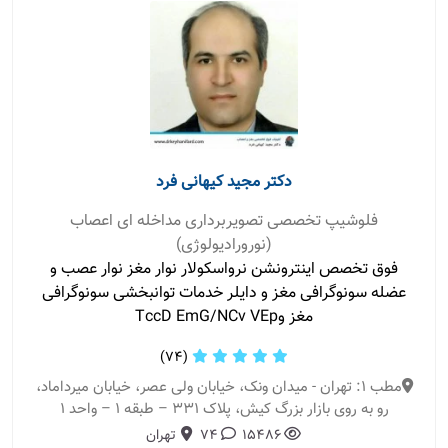
دکتر مجید کیهانی فرد
فلوشیپ تخصصی تصویربرداری مداخله ای اعصاب
(نورورادیولوژی)
فوق تخصص اینترونشن نرواسکولار نوار مغز نوار عصب و
عضله سونوگرافی مغز و دایلر خدمات توانبخشی سونوگرافی
مغز وTccD EmG/NCv VEp
(74)
مطب 1: تهران - میدان ونک، خیابان ولی عصر، خیابان میرداماد،
رو به روی بازار بزرگ کیش، پلاک ۳۳۱ – طبقه ۱ – واحد ۱
15486
74
تهران