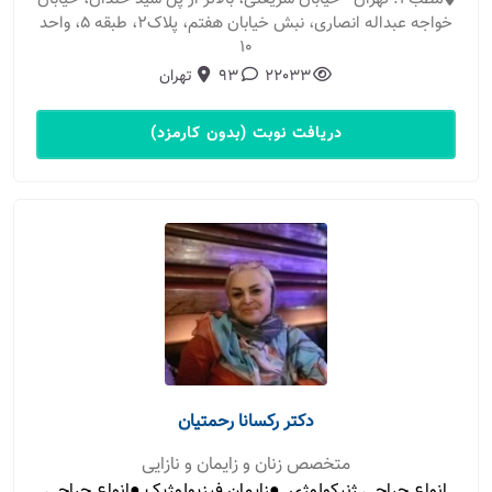
خواجه عبداله انصاری، نبش خیابان هفتم، پلاک2، طبقه 5، واحد
10
22033
93
تهران
دریافت نوبت (بدون کارمزد)
دکتر رکسانا رحمتیان
متخصص زنان و زایمان و نازایی
انواع جراحي ژنيکولوژي ●زايمان فيزيولوژيک ●انواع جراحي