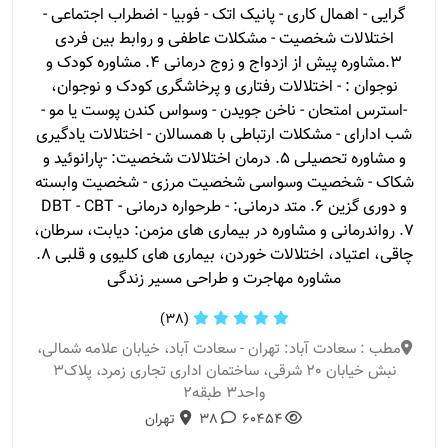
گرایی - اهمال کاری - پانیک اتک - فوبیا - اضطراب اجتماعی -
اختلالات شخصیت - مشکلات عاطفی و روابط بین فردی
3.مشاوره پیش از ازدواج و زوج درمانی 4. مشاوره کودک و
نوجوان : - اختلالات رفتاری و پرخاشگری کودک و نوجوان،
-استرس امتحان - ناخن جویدن - وسواس کندن پوست یا مو -
شب ادارای - مشکلات ارتباطی با همسالان - اختلالات یادگیری
و مشاوره تحصیلی 5. درمان اختلالات شخصیت: -پارانوئید و
شکاک - شخصیت وسواسی شخصیت مرزی - شخصیت وابسته
و دوری گزین 6. متد درمانی: - طرحواره درمانی DBT - CBT -
7. رواندرمانی و مشاوره در بیماری های مزمن: دیابت، سرطان،
چاقی، اعتیاد، اختلالات خوردن، بیماری های کلیوی و قلبی 8.
مشاوره مهاجرت و طراحی مسیر زندگی
(38)
مطب : سعادت آباد: تهران - سعادت آباد، خیابان علامه شمالی،
نبش خیابان 20 شرقی، ساختمان اداری تجاری زمرد، پلاک3
واحد3 طبقه2
60454
38
تهران