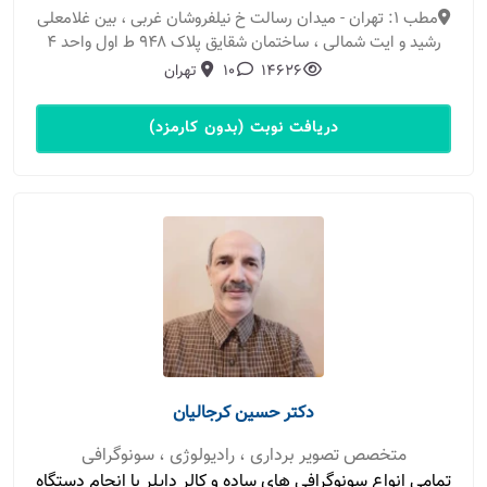
مطب 1: تهران - میدان رسالت خ نیلفروشان غربی ، بین غلامعلی
رشید و ایت شمالی ، ساختمان شقایق پلاک ۹۴۸ ط اول واحد ۴
14626
10
تهران
دریافت نوبت (بدون کارمزد)
دکتر حسین کرجالیان
متخصص تصویر برداری ، رادیولوژی ، سونوگرافی
تمامی انواع سونوگرافی های ساده و کالر داپلر با انجام دستگاه