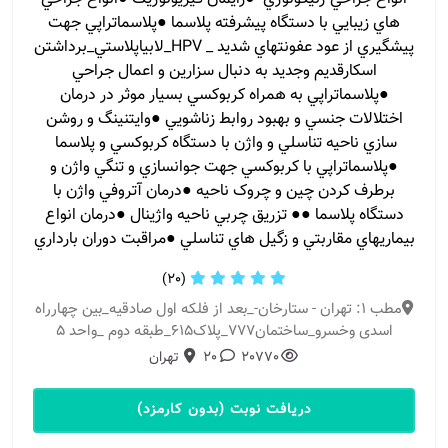
هاي زيبايي با دستگاه پيشرفته پلاسما ●پلاسماتراپي جهت
پيشگيري از عود عفونتهاي شديد _ HPV_لابياپلاستي_برداشتن
اسکارقديم وجديد به دنبال سزارين و اعمال جراحي
●پلاسماتراپي به همراه کربوکسي بسيار موثر در درمان
اختلالات جنسي و بهبود روابط زناشويي ●وايتنينگ و روشن
سازي ناحيه تناسلي و واژن با دستگاه کربوکسي و پلاسما
●پلاسماتراپي با کربوکسي جهت جوانسازي و تنگي واژن و
برطرف کردن چين و چروک ناحيه ●درمان آتروفي واژن با
دستگاه پلاسما ●● تزريق چربي ناحيه واژينال ●درمان انواع
بيماريهاي مقاربتي و زگيل هاي تناسلي ●مراقبت دوران بارداري
(20)
مطب 1: تهران - ستارخان-_بعد از فلکه اول صادقیه_بین چهارراه
اسدی وخسرو_ساختمان777_پلاک615_طبقه دوم _واحد 5
20770
20
تهران
دریافت نوبت (بدون کارمزد)