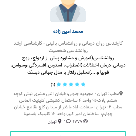
محمد امین زاده
کارشناس روان درمانی و روانشناس بالینی - کارشناسی ارشد
روانشناسی شخصیت
روانشناسی(اموزش و مشاوره پیش از ازدواج، زوج
درمانی،درمان اختلالات‌(اضطراب‌، استرس،افسردگی،وسواس،
فوبیا و....)تحلیل رفتار با مدل جهانی دیسک
(1)
مطب: تهران - مجیدیه جنوبی،خیابان اثنی عشری نبش کوچه
ششم پلاک96 واحد 4 ساختمان کشیشی کلینیک الماس
مطب 2: تهران - سعادت اباد،بالاتر از میدان کاج تقاطع خیابان
چهارم، ساختمان امیر کبیر،واحد 12 کلینیک یاسمینا
1777
1
تهران