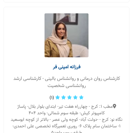
فرزانه امینی فر
کارشناس روان درمانی و روانشناس بالینی - کارشناسی ارشد
روانشناسی شخصیت
(1)
مطب 1: کرج - چهارراه هفت تیر- ابتدای بلوار بلال- پاساژ
کامپیوتر کیش- طبقه سوم شمالی- واحد 404
نگاه نو: کرج - -دولت آباد- کوچه ولی عصر - بالاتر از کوچه ابوسعید
۱- ساختمان سام پلاک ۶- روبری تعمیرگاه تخصصی علی احمدی-
طبقه سوم- واحد۵