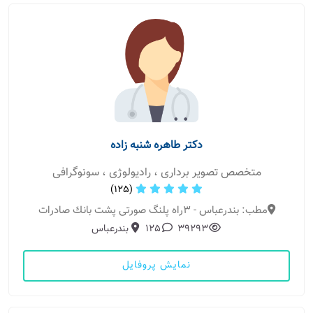
دکتر طاهره شنبه زاده
متخصص تصویر برداری ، رادیولوژی ، سونوگرافی
(125)
مطب: بندرعباس - ٣راه پلنگ صورتی پشت بانك صادرات
39293
125
بندرعباس
نمایش پروفایل