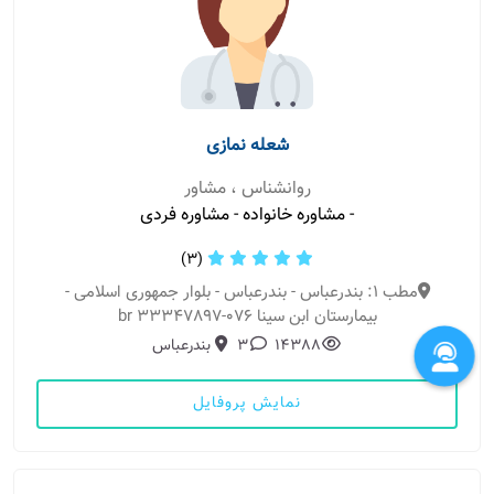
شعله نمازی
روانشناس ، مشاور
- مشاوره خانواده - مشاوره فردی
(3)
مطب 1: بندرعباس - بندرعباس - بلوار جمهوری اسلامی -
بیمارستان ابن سینا 076-33347897 br
14388
3
بندرعباس
نمایش پروفایل