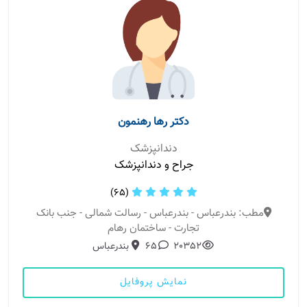
دکتر رها رهنمون
دندانپزشک
جراح و دندانپزشک
(65)
مطب: بندرعباس - بندرعباس - رسالت شمالی - جنب بانک
تجارت - ساختمان رهام
20352
65
بندرعباس
نمایش پروفایل