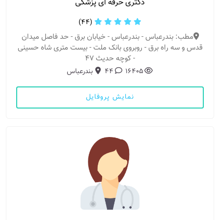
دکتری حرفه ای پزشکی
(44)
مطب: بندرعباس - بندرعباس - خیابان برق - حد فاصل میدان
قدس و سه راه برق - روبروی بانک ملت - بیست متری شاه حسینی
- کوچه حدیث 47
16405
44
بندرعباس
نمایش پروفایل