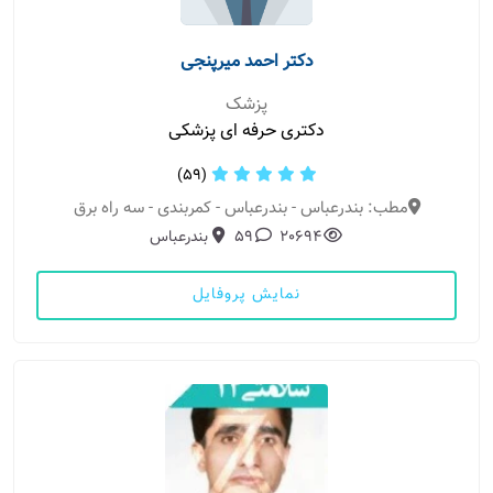
دکتر احمد میرپنجی
پزشک
دکتری حرفه ای پزشکی
(59)
مطب: بندرعباس - بندرعباس - کمربندی - سه راه برق
20694
59
بندرعباس
نمایش پروفایل