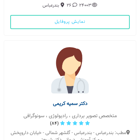
24003
26
بندرعباس
نمایش پروفایل
دکتر سمیه کریمی
متخصص تصویر برداری ، رادیولوژی ، سونوگرافی
(84)
مطب: بندرعباس - بندرعباس - گلشهر شمالی - خیابان داروپخش
- مرکز آموزشی درمانی دکتر شریعتی