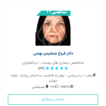
دکتر فروغ جمشیدی بهمنی
متخصص بیماری های پوست ، درماتولوژی
(27)
مطب 1: بندرعباس - چهارراه فاطمیه، ساختمان پزشک، طبقه
چهارم
19598
27
بندرعباس
نمایش پروفایل