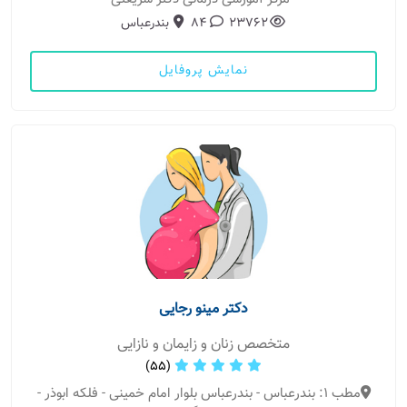
23762
84
بندرعباس
نمایش پروفایل
دکتر مینو رجایی
متخصص زنان و زایمان و نازایی
(55)
مطب 1: بندرعباس - بندرعباس بلوار امام خمینی - فلکه ابوذر -