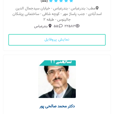
(55)
مطب: بندرعباس - بندرعباس - خیابان سیدجمال الدین
اسدآبادی - جنب پاساژ مهر - کوچه شافی - ساختمانی پزشکان
جالینوس - طبقه 2
22582
55
بندرعباس
نمایش پروفایل
دکتر محمد صالحی پور