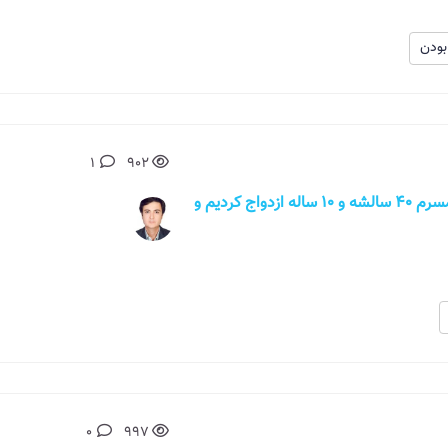
ودن
1
902
با عرض سلام خدمت شما یه سئوالی داشتم همسرم 40 سالشه و 10 ساله ازدواج کردیم و
0
997