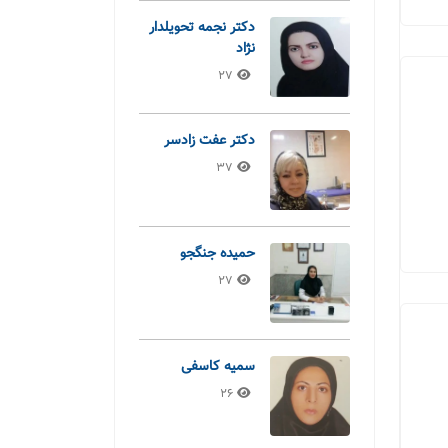
دکتر نجمه تحویلدار
نژاد
27
دکتر عفت زادسر
37
حمیده جنگجو
27
سمیه کاسفی
26