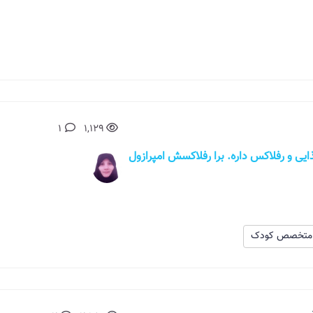
1
1,129
رژی غذایی و رفلاکس داره. برا رفلاکسش امپرازول
متخصص کودک