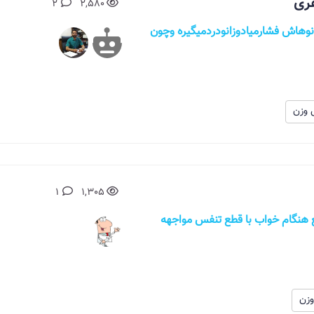
غری
2
2,580
لوبالاترمیره به زانوهاش فشارمیادوزانودردمیگیره وچون
 وزن
1
1,305
عضی مواقع هنگام خواب با قطع تنفس مواجهه
زن