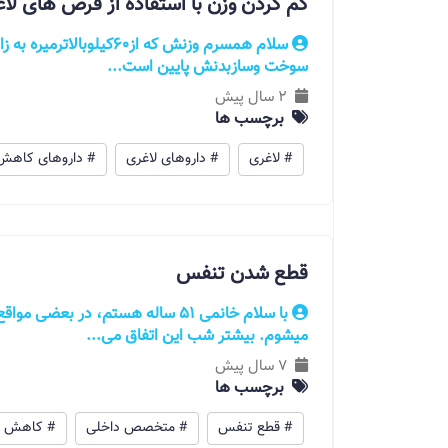
کم کردن وزن با استفاده از قرص های لا
سلام همسرم وزنش که از۶۰کی
سوخت وسازبدنش پایین است...
2 سال پیش
برچسب ها
# لاغری
# داروهای لاغری
# داروهای کاهش
قطع شدن تنفس
با سلام خانمی 51 ساله هستم، در ب
میشوم. بیشتر شب این اتفاق می...
7 سال پیش
برچسب ها
# قطع تنفس
# متخصص داخلی
# کاهش و