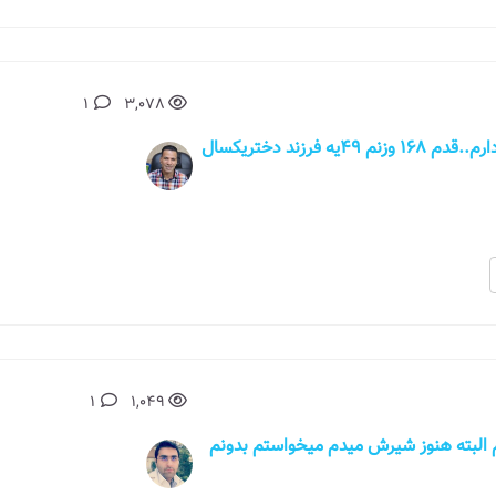
1
3,078
سلام.من خانمی 27 ساله هستم، کاهش وزن دارم..قدم ۱۶۸ وزنم ۴۹یه فرزند دختریکسال
1
1,049
ن یک پسر بچه 1.5 ساله دارم البته هنوز شیرش میدم میخواستم بدونم