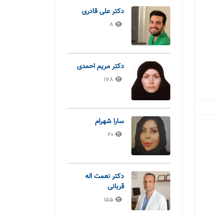
دکتر علی قادری
8
دکتر مریم احمدی
178
سارا شهرام
20
دکتر نعمت اله
قربانی
155