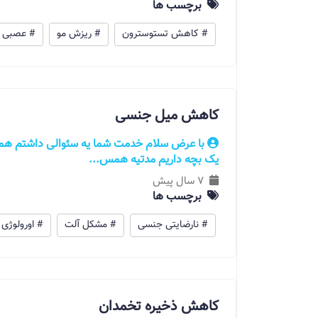
برچسب ها
# کاهش تستوسترون
# ریزش مو
# عصبی ب
کاهش میل جنسی
یک بچه داریم مدتیه همس...
7 سال پیش
برچسب ها
# نارضایتی جنسی
# مشکل آلت
# اورولوژی
کاهش ذخیره تخمدان