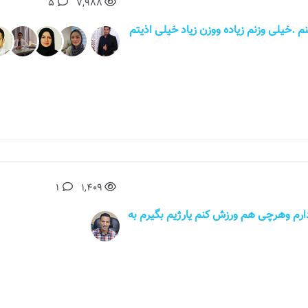
5
7,988
 کنم .خیلی وزنم زیاده ووزن زیاد خیلی اذیتم
1
1,409
اضافه وزن دارم وهرچی هم ورزش کنم یارژیم بگیرم به