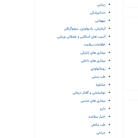
زیبایی
دندانپزشکی
بیهوشی
آزمایش، رادیولوژی، سونوگرافی
آسیب های اسکلتی و عضلانی ورزشی
اطلاعات سلامت
بیماری های ژنتیکی
بیماری های داخلی
روماتولوژی
طب سنتی
مشاوره
توانبخشی و گفتار درمانی
بیماری های جنسی
دارو
اخبار سلامت
طب مکمل
جراحی