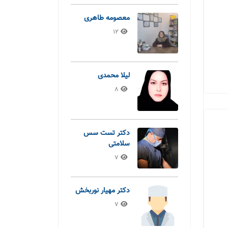
معصومه طاهری
12
لیلا محمدی
8
دکتر تست سس
سلامتی
7
دکتر مهیار نوربخش
7