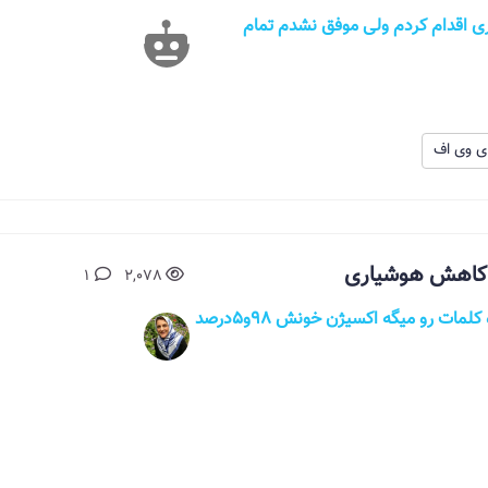
ت برای بارداری اقدام کردم ولی موفق نشدم تمام
ای وی اف
س کاهش هوشیاری
1
2,078
سلام از بستگانم کرونا داره وبصورت بریده بریده کلمات رو میگه اکسیژن خونش ۹۸و۵درصد