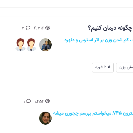
چگونه درمان کنیم؟
3
4,316
 کم شدن وزن بر اثر استرس و دلهره
ش وزن
# دلشوره
1
1,252
سلام خانومی ۲۱ ساله هستم با هورمون تستوسترون ۷۴۵.میخواستم بپرسم چجوری میشه