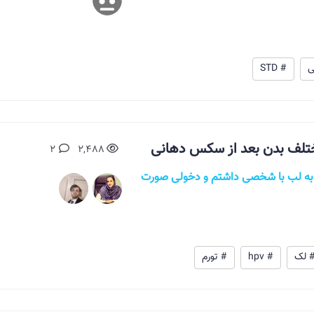
ی
# STD
تلف بدن بعد از سکس دهانی
2
2,488
ی لب به لب با شخصی داشتم و دخولی صورت
 لک
# hpv
# تورم