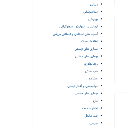
زیبایی
دندانپزشکی
بیهوشی
آزمایش، رادیولوژی، سونوگرافی
آسیب های اسکلتی و عضلانی ورزشی
اطلاعات سلامت
بیماری های ژنتیکی
بیماری های داخلی
روماتولوژی
طب سنتی
مشاوره
توانبخشی و گفتار درمانی
بیماری های جنسی
دارو
اخبار سلامت
طب مکمل
جراحی