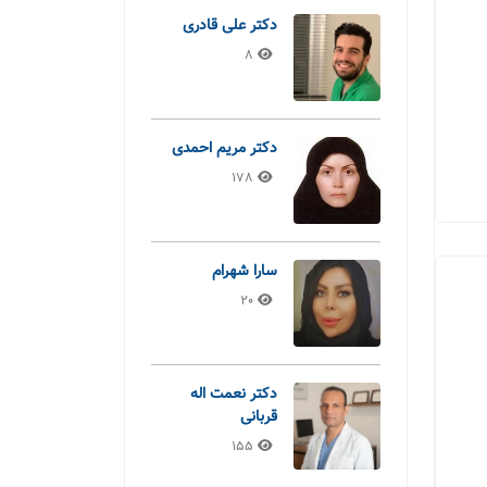
دکتر علی قادری
8
دکتر مریم احمدی
178
سارا شهرام
20
دکتر نعمت اله
قربانی
155