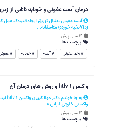
درمان آبسه عفونی و خونابه ناشی از زدن
آبسه عفونی بدنبال تزریق ایجادشدودکترعمل کر
زد(7بخیه خورده) متاسفانه...
3 سال پیش
برچسب ها
# زخم عفونی
# آبسه
# خونابه
# عفونی
واکسن htlv 1 و روش های درمان آن
یه جا خو
واکسنی خارجی ایرانی ه...
3 سال پیش
برچسب ها