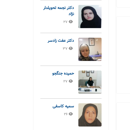
دکتر نجمه تحویلدار
نژاد
27
دکتر عفت زادسر
37
حمیده جنگجو
27
سمیه کاسفی
26