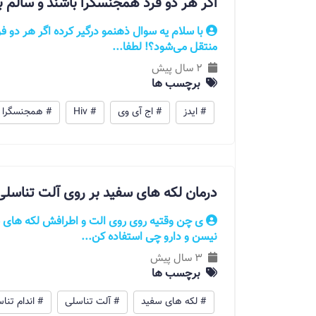
اگر هر دو فرد همجنسگرا باشند و سالم ب
با سلام یه سوال ذهنمو درگیر کرده اگر هر دو فر
منتقل می‌شود؟! لطفا...
2 سال پیش
برچسب ها
# ایدز
# اج آی وی
# Hiv
# همجنسگرا
درمان لکه های سفید بر روی آلت تناسلی
ی چن وقتیه روی روی الت و اطرافش لکه های 
نیسن و دارو چی استفاده کن...
3 سال پیش
برچسب ها
# لکه های سفید
# آلت تناسلی
# اندام تنا