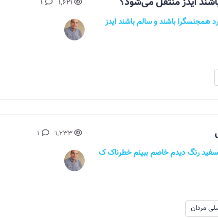
اشند ایدز منتقل می‌شود؟
1
1,621
د همجنسگرا باشند و سالم باشند ایدز
1
1,233
سفید رنگ دیدم خاصم ببینم خطرناک ک
سلی مردان