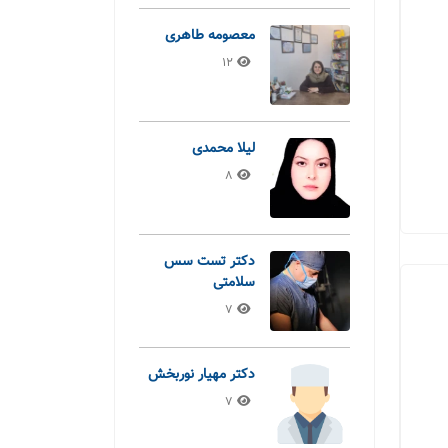
معصومه طاهری
12
لیلا محمدی
8
دکتر تست سس
سلامتی
7
دکتر مهیار نوربخش
7