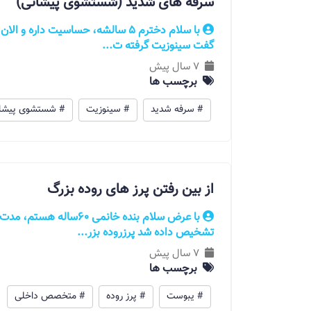
سرفه های شدید (شستشوی پیشانی)
با سلام دخترم 5 سالشه، حساسیت داره
گفت سینوزیت گرفته ت...
7 سال پیش
برچسب ها
# سرفه شدید
# سینوزیت
# شستشوی پیشا
از بین رفتن پرز های روده بزرگ
با عرض سلام بنده خانمی 0
تشخیص داده شد پرزروده بزر...
7 سال پیش
برچسب ها
# یبوست
# پرز روده
# متخصص داخلی