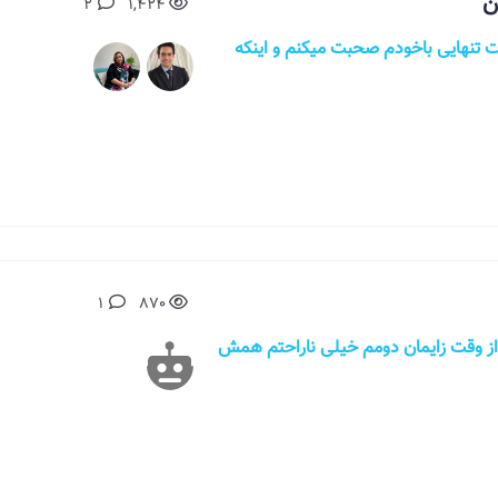
ن
2
1,424
ت تنهایی باخودم صحبت میکنم و اینکه
1
870
از وقت زایمان دومم خیلی ناراحتم همش