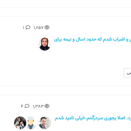
1
1,257
باسلام من آقایی 34 ساله هستم، دچار استرس و اضراب شدم که حدود 1سال و نیمه برای
ی
4
1,383
 اصلا یجوری سردرگمم.خیلی نامید شدم