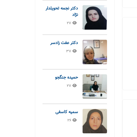
دکتر نجمه تحویلدار
نژاد
27
دکتر عفت زادسر
37
حمیده جنگجو
27
سمیه کاسفی
26