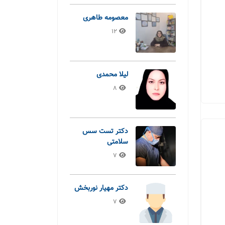
معصومه طاهری
12
لیلا محمدی
8
دکتر تست سس
سلامتی
7
دکتر مهیار نوربخش
7