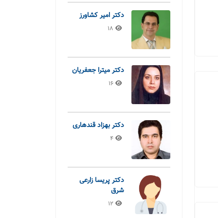
دکتر امیر کشاورز
18
دکتر میترا جعفریان
16
دکتر بهزاد قندهاری
4
دکتر پریسا زارعی
شرق
12