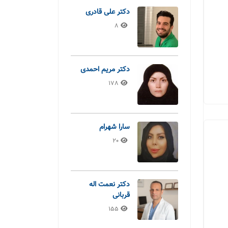
دکتر علی قادری
8
دکتر مریم احمدی
178
سارا شهرام
20
دکتر نعمت اله
قربانی
155