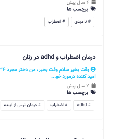
4 سال پیش
برچسب ها
# ناامیدی
# اضطراب
درمان اضطراب و adhd در زنان
امید ‌کننده درمورد خو...
2 سال پیش
برچسب ها
# adhd
# اضطراب
# درمان ترس از آینده