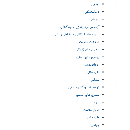
زیبایی
دندانپزشکی
بیهوشی
آزمایش، رادیولوژی، سونوگرافی
آسیب های اسکلتی و عضلانی ورزشی
اطلاعات سلامت
بیماری های ژنتیکی
بیماری های داخلی
روماتولوژی
طب سنتی
مشاوره
توانبخشی و گفتار درمانی
بیماری های جنسی
دارو
اخبار سلامت
طب مکمل
جراحی