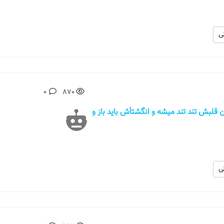
ی
0
870
ان قلبش تند تند میشه و انگشتاَش باید باز و
ی