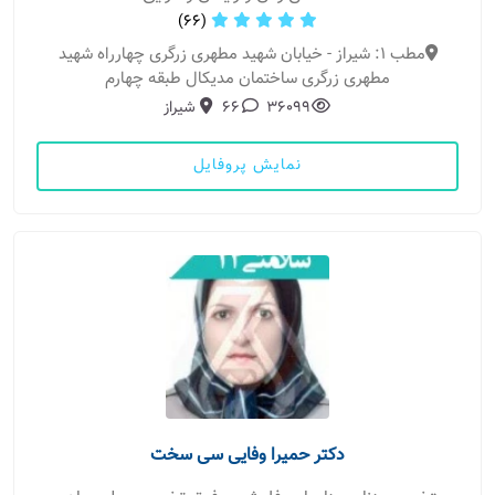
(66)
مطب 1: شیراز - خیابان شهید مطهری زرگری چهارراه شهید
مطهری زرگری ساختمان مدیکال طبقه چهارم
36099
66
شیراز
نمایش پروفایل
دکتر حمیرا وفایی سی سخت