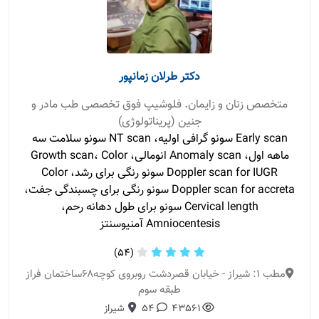
دکتر طرلان زمانپور
متخصص زنان و زایمان. فلوشیپ فوق تخصصی طب مادر و
جنین (پریناتولوژی)
Early scan سونو گرافی اولیه، NT scan سونو سلامت سه
ماهه اول، Anomaly scan انومالی، Growth scan، Color
Doppler scan for IUGR سونو رنگی برای رشد، Color
Doppler scan for accreta سونو رنگی برای چسبندگی جفت،
Cervical length سونو برای طول دهانه رحم،
Amniocentesis آمنیوسنتز
(54)
مطب 1: شیراز - خیابان قصردشت روبروی کوچه۶۸ساختمان فراز
طبقه سوم
43561
54
شیراز