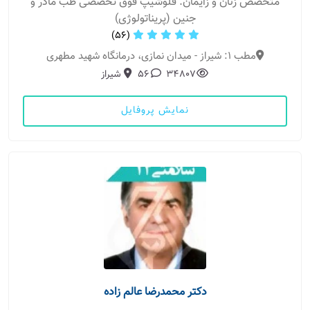
متخصص زنان و زایمان. فلوشیپ فوق تخصصی طب مادر و
جنین (پریناتولوژی)
(56)
مطب 1: شیراز - میدان نمازی، درمانگاه شهید مطهری
34807
56
شیراز
نمایش پروفایل
دکتر محمدرضا عالم زاده