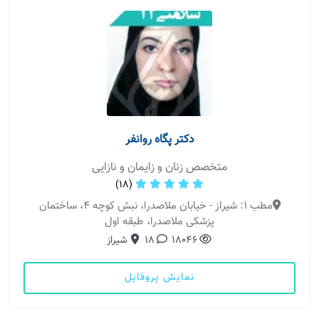
دکتر پگاه روانفر
متخصص زنان و زایمان و نازایی
(18)
مطب 1: شیراز - خیابان ملاصدرا، نبش کوچه ٤، ساختمان
پزشکی ملاصدرا، طبقه اول
18046
18
شیراز
نمایش پروفایل