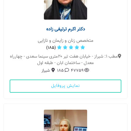
دکتر اکرم ترتیفی زاده
متخصص زنان و زایمان و نازایی
(185)
مطب 1: شیراز - خیابان هفت تیر ۲۰متری سینما سعدی - چهارراه
معدل - ساختمان ابان - طبقه اول
47759
185
شیراز
نمایش پروفایل