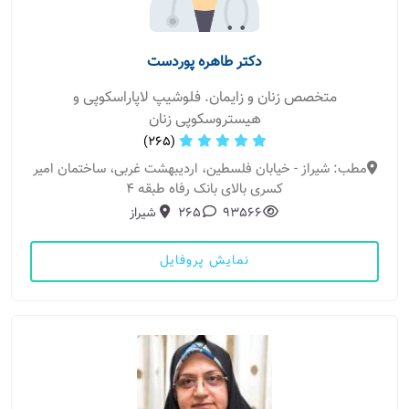
دکتر طاهره پوردست
متخصص زنان و زایمان. فلوشیپ لاپاراسکوپی و
هیستروسکوپی زنان
(265)
مطب: شیراز - خیابان فلسطین، اردیبهشت غربی، ساختمان امیر
کسری بالای بانک رفاه طبقه 4
93566
265
شیراز
نمایش پروفایل