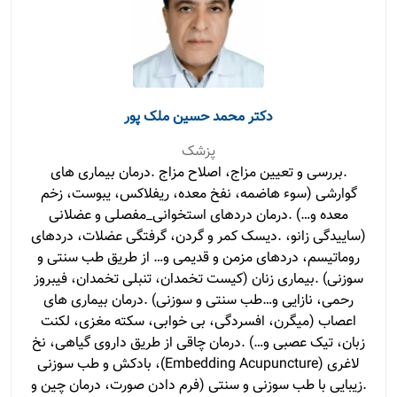
دکتر محمد حسین ملک پور
پزشک
.بررسی و تعیین مزاج، اصلاح مزاج .درمان بیماری های
گوارشی (سوء هاضمه، نفخ معده، ریفلاکس، یبوست، زخم
معده و…) .درمان دردهای استخوانی_مفصلی و عضلانی
(ساییدگی زانو، .دیسک کمر و گردن، گرفتگی عضلات، دردهای
روماتیسم، دردهای مزمن و قدیمی و… از طریق طب سنتی و
سوزنی) .بیماری زنان (کیست تخمدان، تنبلی تخمدان، فیبروز
رحمی، نازایی و…طب سنتی و سوزنی) .درمان بیماری های
اعصاب (میگرن، افسردگی، بی خوابی، سکته مغزی، لکنت
زبان، تیک عصبی و…) .درمان چاقی از طریق داروی گیاهی، نخ
لاغری (Embedding Acupuncture)، بادکش و طب سوزنی
.زیبایی با طب سوزنی و سنتی (فرم دادن صورت، درمان چین و