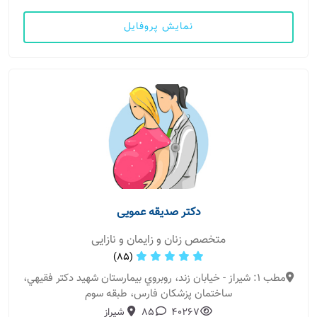
نمایش پروفایل
دکتر صدیقه عمویی
متخصص زنان و زایمان و نازایی
(85)
مطب 1: شیراز - خيابان زند، روبروي بيمارستان شهيد دكتر فقيهي،
ساختمان پزشكان فارس، طبقه سوم
40267
85
شیراز