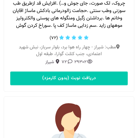
چروک، لک صورت، جای جوش و…) .افزایش قد ازطریق طب
سوزنی وطب سنتی .حجامت زالودرمانی بادکش ماساژ اقایان
وخانم ها .برداشتن زگیل ومنگوله های پوستی والکترولیز
موههای زاید .سم زدایی ماساژ کف پا .سوراخ کردن گوش
(72)
مطب: شیراز - چهار راه هوا برد، بلوار سرباز، نبش شهید
اعتمادی، جنب کتلت گوارا، طبقه اول
29302
72
شیراز
دریافت نوبت (بدون کارمزد)