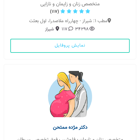
متخصص زنان و زایمان و نازایی
(117)
مطب 1: شیراز - چهارراه ملاصدرا، اول بعثت
34298
117
شیراز
نمایش پروفایل
دکتر مژده ممتحن
متخصص زنان و زایمان - فلوشیپ فوق تخصصی سرطان