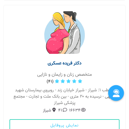
دکتر فریده عسکری
متخصص زنان و زایمان و نازایی
(41)
مطب 1: شیراز - شیراز خیابان زند - روبروی بیمارستان شهید
فقیهی - نرسیده به ۲۰ متری - بین بانک ملت و تجارت - مجتمع
پزشکی شیراز
16634
41
شیراز
نمایش پروفایل