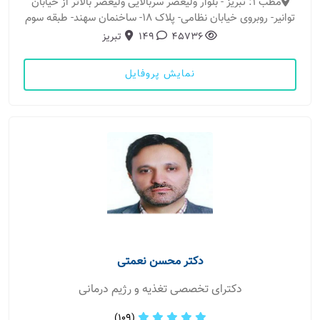
مطب 1: تبریز - بلوار ولیعصر سربالایی ولیعصر بالاتر از خیابان
توانیر- روبروی خیابان نظامی- پلاک ۱۸- ساخنمان سهند- طبقه سوم
45736
149
تبریز
نمایش پروفایل
دکتر محسن نعمتی
دکترای تخصصی تغذیه و رژیم درمانی
(109)