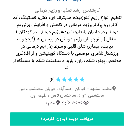
کارشناس ارشد تغذیه و رژیم درمانی
تنظیم انواع رژیم کتوژنیک، مدیترانه ای، دش، فستینگ، کم
کالری و پرکالریرژیم درمانی در کاهش و افزایش وزنرزیم
درمانی در مادران باردارو شیردهرژیم درمانی در کودکان (
اطفال ) و نوجوانان رژیم درمانی در بیماری ها(کبدچرب،
دیابت، بیماری های قلبی و سرطان)رژیم درمانی در
ورزشکارانلاغری موضعی با دستگاه کویتیشن و ار افلاغری
موضعی پهلو، شکم، ران، بازو، باسنلیفت شکم با دستگاه ار
اف
(6)
مطب: مشهد - خیابان احمدآباد، خیابان محتشمی، بین
محتشمی 4و 6، ساختمان ثامن ، طبقه اول
12656
6
مشهد
دریافت نوبت (بدون کارمزد)