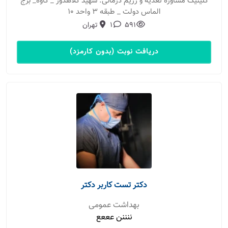
کلینیک مشاوره تغذیه و رژیم درمانی: شهید کلاهدوز _ کاوه_ برج
الماس دولت _ طبقه ۳ واحد ۱۰
591
1
تهران
دریافت نوبت (بدون کارمزد)
دکتر تست کاربر دکتر
بهداشت عمومی
ننننن عععع