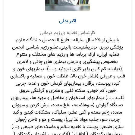
اکبر بدلی
کارشناس تغذیه و رژیم درمانی
با بیش از 25 سال سابقه ، فارغ التحصیل دانشگاه علوم
پزشکی تبریز، نوتریشنیست بالینی،عضو رژیم شناسی انجمن
تغذیه ایران، ارائه برنامه ها و رژیم های مختلف و متنوع
بخصوص پیشگیری و درمان بیماری های چاقی و لاغری
(دیابت، کم کاری یا پر کاری تیروئید و....)، بیماریهای خون و
قلب و عروقی (فشار خون بالا، غلظت خون و تصفیه و پاکسازی
کبد، یبوست، یرقان، بیماریهای گردش خون و غدد، چربی
خون، کم خونی، سکته قلبی و مغزی و گرفتگی عروق
قلب......) بیماریهای استخوان و مفاصل و مهره ها، بیماریهای
دستگاه گوارش (سوهاضمه، نفخ معده، ترش کردن و سوزش
معده، زخم معده و اثنی عشر، سلیاک، مشکلات کبدی و کبد
چرب، سوء جذب مواد غذایی)، پوست و مو و ناخن (جوان
سازی طبیعی پوست با تغذیه سالم و ماسک های طبیعی و...)
بیماریهای کودکان ( اطفال ) (لاغری و بی اشتهایی کودکان (