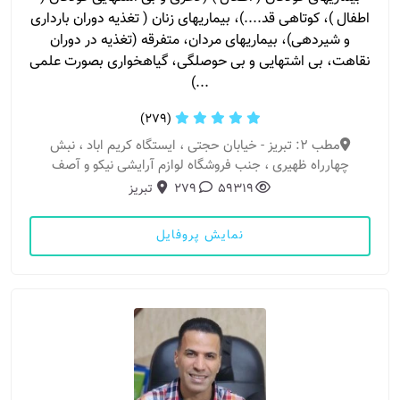
اطفال )، کوتاهی قد....)، بیماریهای زنان ( تغذیه دوران بارداری
و شیردهی)، بیماریهای مردان، متفرقه (تغذیه در دوران
نقاهت، بی اشتهایی و بی حوصلگی، گیاهخواری بصورت علمی
...)
(279)
مطب 2: تبریز - خیابان حجتی ، ایستگاه کریم اباد ، نبش
چهارراه ظهیری ، جنب فروشگاه لوازم آرایشی نیکو و آصف
59319
279
تبریز
نمایش پروفایل