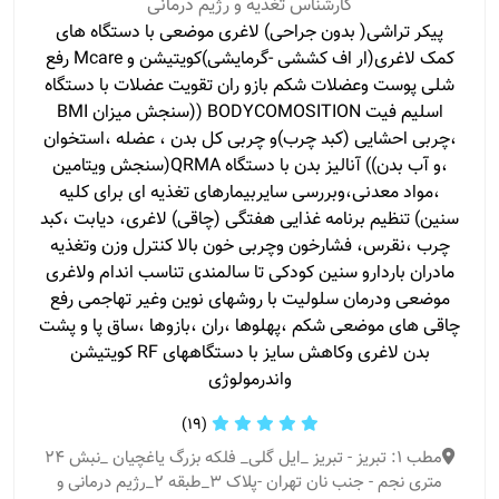
کارشناس تغذیه و رژیم درمانی
پیکر تراشی( بدون جراحی) لاغری موضعی با دستگاه های
کمک لاغری(ار اف کششی -گرمایشی)کویتیشن و Mcare رفع
شلی پوست وعضلات شکم بازو ران تقویت عضلات با دستگاه
اسلیم فیت BODYCOMOSITION ((سنجش میزان BMI
،چربی احشایی (کبد چرب)و چربی کل بدن ، عضله ،استخوان
،و آب بدن)) آنالیز بدن با دستگاه QRMA(سنجش ویتامین
،مواد معدنی،وبررسی سایربیمارهای تغذیه ای برای کلیه
سنین) تنظیم برنامه غذایی هفتگی (چاقی) لاغری، دیابت ،کبد
چرب ،نقرس، فشارخون وچربی خون بالا کنترل وزن وتغذیه
مادران باردارو سنین کودکی تا سالمندی تناسب اندام ولاغری
موضعی ودرمان سلولیت با روشهای نوین وغیر تهاجمی رفع
چاقی های موضعی شکم ،پهلوها ،ران ،بازوها ،ساق پا و پشت
بدن لاغری وکاهش سایز با دستگاههای RF کویتیشن
واندرمولوژی
(19)
مطب 1: تبریز - تبریز _ایل گلی_ فلکه بزرگ یاغچیان _نبش ۲۴
متری نجم - جنب نان تهران -پلاک ۳_طبقه ۲_رژیم درمانی و