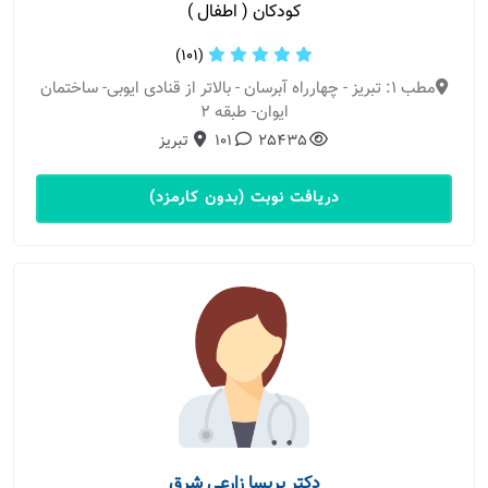
کودکان ( اطفال )
(101)
مطب 1: تبریز - چهارراه آبرسان - بالاتر از قنادی ایوبی- ساختمان
ایوان- طبقه 2
25435
101
تبریز
دریافت نوبت (بدون کارمزد)
دکتر پریسا زارعی شرق