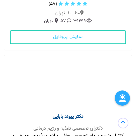
(57)
مطب 1: تهران -
36269
57
تهران
نمایش پروفایل
دکتر پیوند بابایی
دکترای تخصصی تغذیه و رژیم درمانی
كنترل وزن و درمان تخصصي چاقي و لاغري ( بدون عوارض و