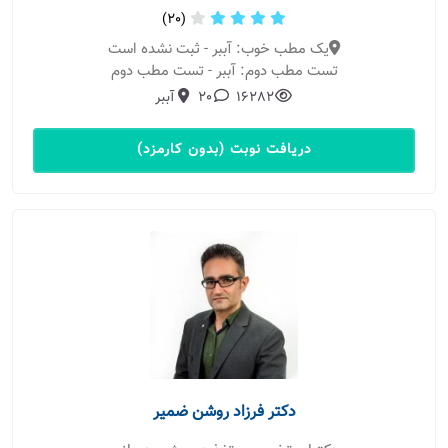
(20)
یک مطب خوب: آببر - ثبت نشده است
تست مطب دوم: آببر - تست مطب دوم
16282
20
آببر
دریافت نوبت (بدون کارمزد)
دکتر فرزاد روشن ضمیر