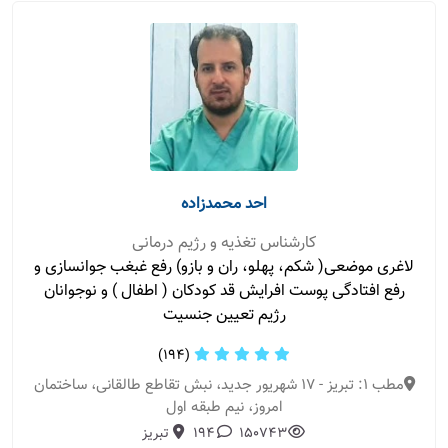
احد محمدزاده
کارشناس تغذیه و رژیم درمانی
لاغری موضعی( شکم، پهلو، ران و بازو) رفع غبغب جوانسازی و
رفع افتادگی پوست افرایش قد کودکان ( اطفال ) و نوجوانان
رژیم تعیین جنسیت
(194)
مطب 1: تبریز - 17 شهریور جدید، نبش تقاطع طالقانی، ساختمان
امروز، نیم طبقه اول
150743
194
تبریز