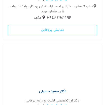
مطب 1: مشهد - خیابان احمد اباد - نبش پرستار - پلاک 1 - واحد
5 ساختمان موید
39515
109
مشهد
نمایش پروفایل
دکتر سعید حسینی
دکترای تخصصی تغذیه و رژیم درمانی