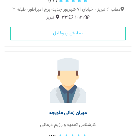
(33)
مطب 1: تبریز - خیابان ا7 شهریور جدید- برج امپراطور- طبقه 3
10121
33
تبریز
نمایش پروفایل
مهران زمانی علویجه
کارشناس تغذیه و رژیم درمانی