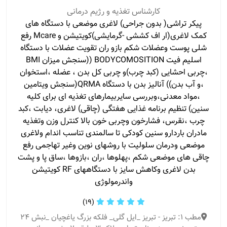
کارشناس تغذیه و رژیم درمانی
پیکر تراشی( بدون جراحی) لاغری موضعی با دستگاه های
کمک لاغری(ار اف کششی -گرمایشی)کویتیشن و Mcare رفع
شلی پوست وعضلات شکم بازو ران تقویت عضلات با دستگاه
اسلیم فیت BODYCOMOSITION ((سنجش میزان BMI
،چربی احشایی (کبد چرب)و چربی کل بدن ، عضله ،استخوان
،و آب بدن)) آنالیز بدن با دستگاه QRMA(سنجش ویتامین
،مواد معدنی،وبررسی سایربیمارهای تغذیه ای برای کلیه
سنین) تنظیم برنامه غذایی هفتگی (چاقی) لاغری، دیابت ،کبد
چرب ،نقرس، فشارخون وچربی خون بالا کنترل وزن وتغذیه
مادران باردارو سنین کودکی تا سالمندی تناسب اندام ولاغری
موضعی ودرمان سلولیت با روشهای نوین وغیر تهاجمی رفع
چاقی های موضعی شکم ،پهلوها ،ران ،بازوها ،ساق پا و پشت
بدن لاغری وکاهش سایز با دستگاههای RF کویتیشن
واندرمولوژی
(19)
مطب 1: تبریز - تبریز _ایل گلی_ فلکه بزرگ یاغچیان _نبش ۲۴