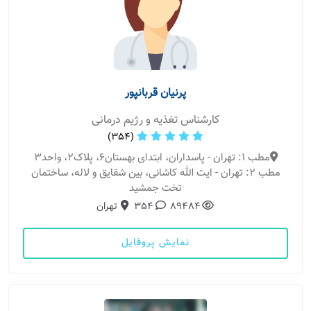
پرنیان قربانپور
کارشناس تغذیه و رژیم درمانی
(354)
مطب 1: تهران - پاسداران، ابتدای بهستان۶، پلاک۲، واحد۳
مطب 2: تهران - ایت الله کاشانی، بین شقایق و لاله، ساختمان
تخت جمشید
89484
354
تهران
نمایش پروفایل