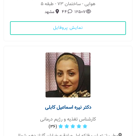
هوایی - ساختمان 73 - طبقه 5
12507
44
مشهد
نمایش پروفایل
دکتر نیره اسماعیل کابلی
کارشناس تغذیه و رژیم درمانی
(36)
مطب 1: تهران - فلکه اول صادقیه،خیابان گلناز دهم شمالی