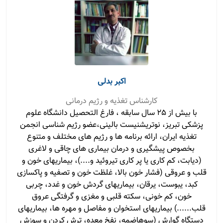
اکبر بدلی
کارشناس تغذیه و رژیم درمانی
با بیش از 25 سال سابقه ، فارغ التحصیل دانشگاه علوم
پزشکی تبریز، نوتریشنیست بالینی،عضو رژیم شناسی انجمن
تغذیه ایران، ارائه برنامه ها و رژیم های مختلف و متنوع
بخصوص پیشگیری و درمان بیماری های چاقی و لاغری
(دیابت، کم کاری یا پر کاری تیروئید و....)، بیماریهای خون و
قلب و عروقی (فشار خون بالا، غلظت خون و تصفیه و پاکسازی
کبد، یبوست، یرقان، بیماریهای گردش خون و غدد، چربی
خون، کم خونی، سکته قلبی و مغزی و گرفتگی عروق
قلب......) بیماریهای استخوان و مفاصل و مهره ها، بیماریهای
دستگاه گوارش (سوهاضمه، نفخ معده، ترش کردن و سوزش