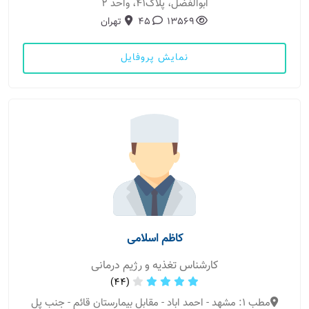
ابوالفضل، پلاک41، واحد 2
13569
45
تهران
نمایش پروفایل
کاظم اسلامی
کارشناس تغذیه و رژیم درمانی
(44)
مطب 1: مشهد - احمد اباد - مقابل بیمارستان قائم - جنب پل