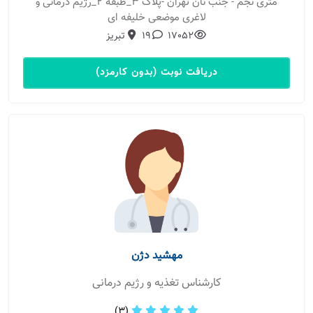
متری نجم - جنب نان تهران -پلاک ۳_طبقه ۲_رژیم درمانی و
لاغری موضعی خلیفه ای
17052
19
تبریز
دریافت نوبت (بدون کارمزد)
مهشید دژن
کارشناس تغذیه و رژیم درمانی
(3)