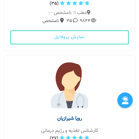
(35)
مطب 1: نامشخص - -
9844
35
نامشخص
نمایش پروفایل
رویا شیرازیان
کارشناس تغذیه و رژیم درمانی
(27)