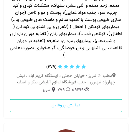
معده، زخم معده و اثنی عشر، سلیاک، مشکلات کبدی و کبد
چرب، سوء جذب مواد غذایی)، پوست و مو و ناخن (جوان
سازی طبیعی پوست با تغذیه سالم و ماسک های طبیعی و...)
بیماریهای کودکان ( اطفال ) (لاغری و بی اشتهایی کودکان (
اطفال )، کوتاهی قد....)، بیماریهای زنان ( تغذیه دوران بارداری
و شیردهی)، بیماریهای مردان، متفرقه (تغذیه در دوران
نقاهت، بی اشتهایی و بی حوصلگی، گیاهخواری بصورت علمی
...)
(279)
مطب 2: تبریز - خیابان حجتی ، ایستگاه کریم اباد ، نبش
چهارراه ظهیری ، جنب فروشگاه لوازم آرایشی نیکو و آصف
59319
279
تبریز
نمایش پروفایل