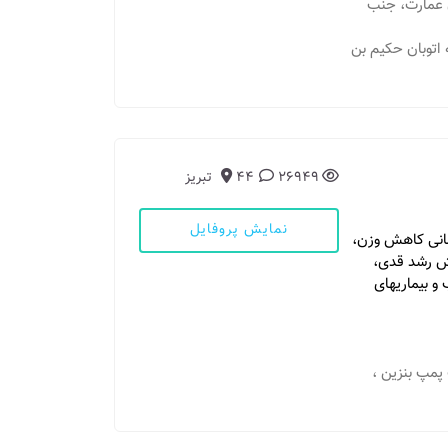
ان عمارت، جنب
 به اتوبان حکیم بن
26949
44
تبریز
نمایش پروفایل
درمانی کاهش وزن،
یش رشد قدی،
و بیماریهای
 پمپ بنزین ،