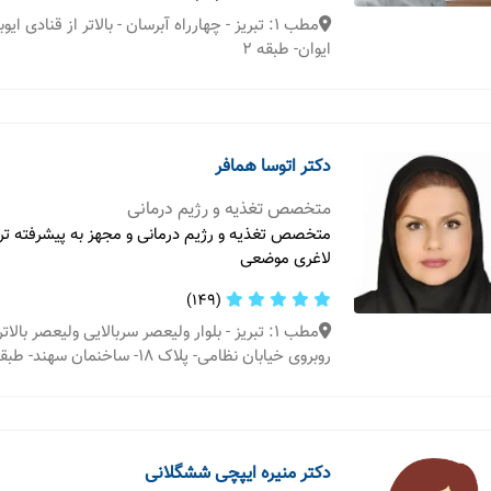
مطب 1: تبریز - چهارراه آبرسان - بالاتر از قنادی ا
ایوان- طبقه 2
دکتر اتوسا همافر
متخصص تغذیه و رژیم درمانی
متخصص تغذیه و رژیم درمانی و مجهز به پیشرفته ت
لاغری موضعی
(149)
مطب 1: تبریز - بلوار ولیعصر سربالایی ولیعصر بالات
روبروی خیابان نظامی- پلاک ۱۸- ساخنمان سهند- طبقه سوم
دکتر منیره ایپچی ششگلانی