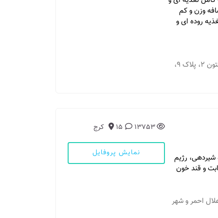
کامل تغذیه ای و
فه وزن و کم
ذیه روده ای و
مطب 1: مشهد - چهارراه خیام، پشت بازار تک، بیستون ۲، پلاک ۹،
13753
15
کرج
نمایش پروفایل
 شیردهی، رژیم
ابت و قند خون
 هلال احمر و شهر