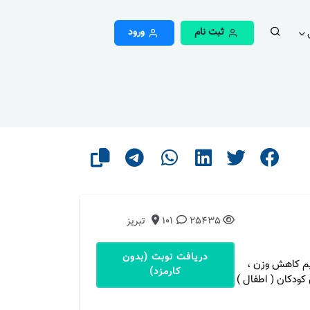
ثبت نام
ورود
25435
101
تبریز
دریافت نوبت (بدون
ژیم کاهش وزن ،
کارمزد)
کودکان ( اطفال )