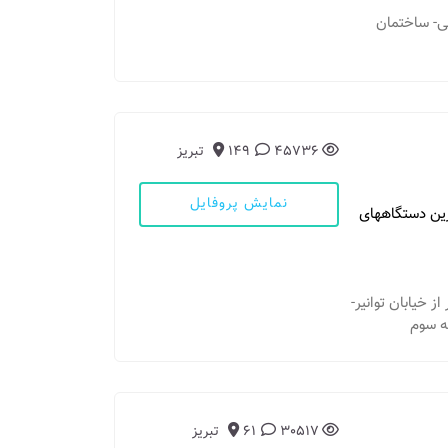
یوبی- ساختمان
45736
149
تبریز
نمایش پروفایل
رین دستگاههای
ر از خیابان توانیر-
30517
61
تبریز