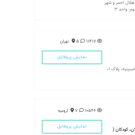
ز هلال احمر و شهر
م- واحد ۳
11417
5
تهران
نمایش پروفایل
مطب 1: تهران - دولت، بین قنات و دیباجی، کوچه حسینیه، پلاک 1،
10546
7
ارومیه
نمایش پروفایل
ان، کودکان (