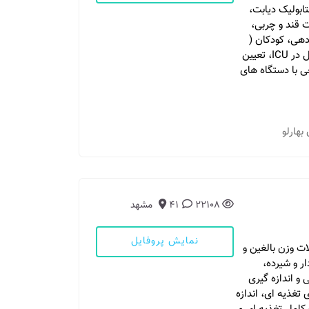
ابولیک دیابت،
ت قند و چربی،
دهی، کودکان (
اطفال ) و نوجوانان و سالمندان، تغذیه انترال و پرنترال در ICU، تعیین
ی با دستگاه های
22108
41
مشهد
نمایش پروفایل
ات وزن بالغین و
ار و شیرده،
 و اندازه گیری
 سنجش الگوهای تغذیه ای، اندازه