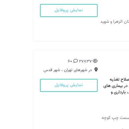
نمایش پروفایل
تان الزهرا و شهید
60
27837
در شهرهای تهران ، شهر قدس
لاح تغذیه
نمایش پروفایل
 در بیماری های
 بارداری و
اماد سمت چپ کوچه