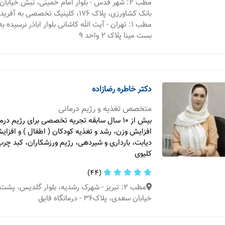
مطب 2: شهر قدس - بلوار امام خمینی، نبش خیاب
بانک کشاورزی، پلاک 176، کلینیک تخصصی به آفرید
مطب 1: تهران - آیت الله کاشانی بلوار اباذر نرسیده
بست مینا پلاک ۲ واحد ۹
دکتر خاطره رضازاده
متخصص تغذیه و رژیم درمانی
بیش از ۱۰ سال سابقه تجریه تخصصی برای رژیم 
افزایش وزن، رشد و تغذیه کودکان ( اطفال ) و افزا
دیابت، بارداری و شیردهی، رژیم ورزشکاران، کبد چرب 
کلیوی
(44)
مطب 2: تبریز - شهرک رشدیه، بلوار گلدیس، پشت
خیابان سعدی، پلاک۳۶ - درمانگاه فایق