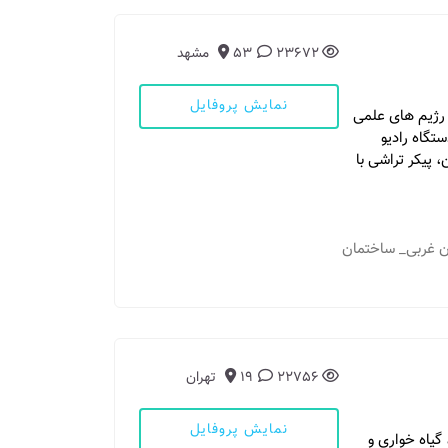
23672
53
مشهد
نمایش پروفایل
ا دستگاه پیشرفته Inbody، تجویز رژیم های علمی
ستگاه رادیو
، پیکر تراشی با
ان غربی_ ساختمان
22756
19
تهران
نمایش پروفایل
گیاه خواری و