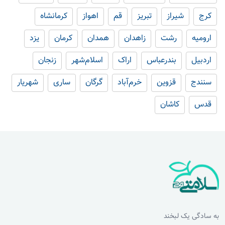
کرج
شیراز
تبریز
قم
اهواز
کرمانشاه
ارومیه
رشت
زاهدان
همدان
کرمان
یزد
اردبیل
بندرعباس
اراک
اسلام‌شهر
زنجان
سنندج
قزوین
خرم‌آباد
گرگان
ساری
شهریار
قدس
کاشان
به سادگی یک لبخند