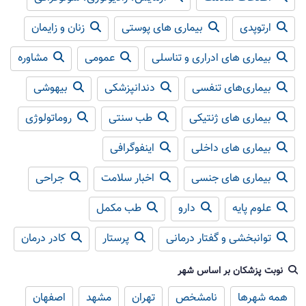
ارتوپدی
بیماری های پوستی
زنان و زایمان
بیماری های ادراری و تناسلی
عمومی
مشاوره
بیماری‌های تنفسی
دندانپزشکی
بیهوشی
بیماری های ژنتیکی
طب سنتی
روماتولوژی
بیماری های داخلی
اینفوگرافی
بیماری های جنسی
اخبار سلامت
جراحی
علوم پایه
دارو
طب مکمل
توانبخشی و گفتار درمانی
پرستار
کادر درمان
نوبت پزشکان بر اساس شهر
همه شهرها
نامشخص
تهران
مشهد
اصفهان