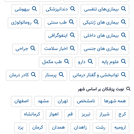
بیماری‌های تنفسی
دندانپزشکی
بیهوشی
بیماری های ژنتیکی
طب سنتی
روماتولوژی
بیماری های داخلی
اینفوگرافی
بیماری های جنسی
اخبار سلامت
جراحی
علوم پایه
دارو
طب مکمل
توانبخشی و گفتار درمانی
پرستار
کادر درمان
نوبت پزشکان بر اساس شهر
همه شهرها
نامشخص
تهران
مشهد
اصفهان
کرج
شیراز
تبریز
قم
اهواز
کرمانشاه
ارومیه
رشت
زاهدان
همدان
کرمان
یزد