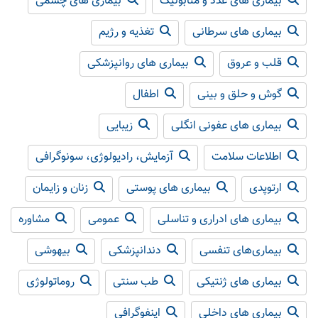
بیماری های غدد و متابولیک
بیماری های چشمی
بیماری های سرطانی
تغذیه و رژیم
قلب و عروق
بیماری های روانپزشکی
گوش و حلق و بینی
اطفال
بیماری های عفونی انگلی
زیبایی
اطلاعات سلامت
آزمایش، رادیولوژی، سونوگرافی
ارتوپدی
بیماری های پوستی
زنان و زایمان
بیماری های ادراری و تناسلی
عمومی
مشاوره
بیماری‌های تنفسی
دندانپزشکی
بیهوشی
بیماری های ژنتیکی
طب سنتی
روماتولوژی
بیماری های داخلی
اینفوگرافی