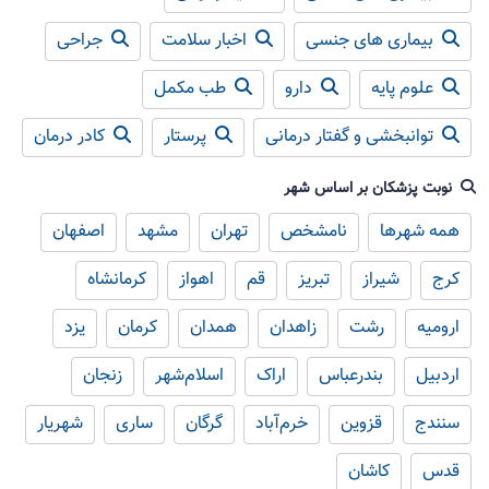
بیماری های جنسی
اخبار سلامت
جراحی
علوم پایه
دارو
طب مکمل
توانبخشی و گفتار درمانی
پرستار
کادر درمان
نوبت پزشکان بر اساس شهر
همه شهرها
نامشخص
تهران
مشهد
اصفهان
کرج
شیراز
تبریز
قم
اهواز
کرمانشاه
ارومیه
رشت
زاهدان
همدان
کرمان
یزد
اردبیل
بندرعباس
اراک
اسلام‌شهر
زنجان
سنندج
قزوین
خرم‌آباد
گرگان
ساری
شهریار
قدس
کاشان