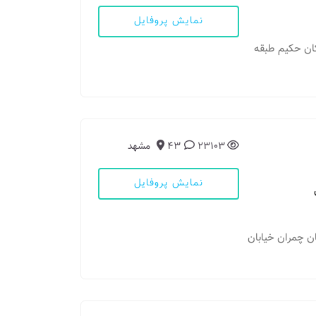
نمایش پروفایل
زشکان حکیم طبقه
23103
43
مشهد
نمایش پروفایل
بان چمران خیابان