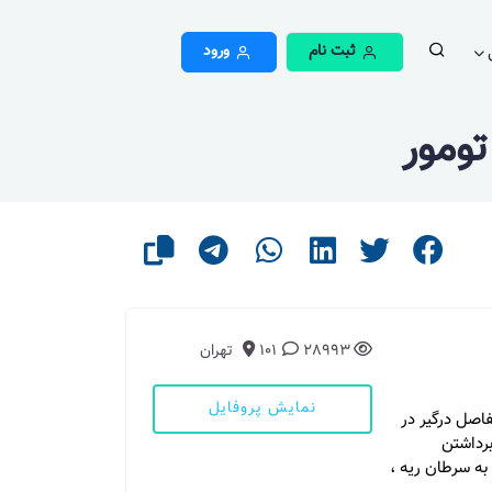
ثبت نام
ورود
ومور
28993
101
تهران
نمایش پروفایل
فاصل درگیر در
برداشتن
 به سرطان ریه ،