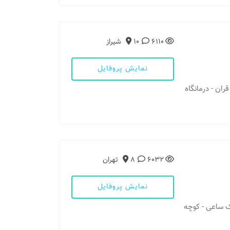
6110
10
شیراز
نمایش پروفایل
قران - درمانگاه
6032
8
تهران
نمایش پروفایل
پارک ساعی - کوچه