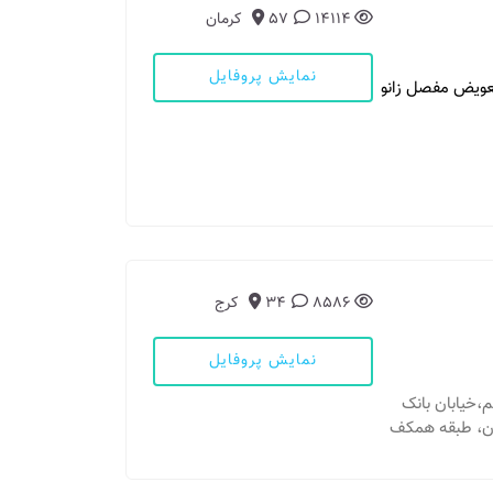
14114
57
کرمان
نمایش پروفایل
عویض مفصل زانو
8586
34
کرج
نمایش پروفایل
ئم،خیابان بانک
ان، طبقه همکف