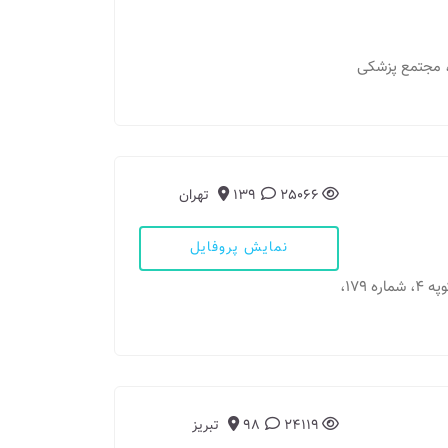
بی، مجتمع پزشکی
25066
139
تهران
نمایش پروفایل
مطب 1: تهران - قایم مقام فراهانی شمالی، نبش کوپه 4، شماره 179،
24119
98
تبریز