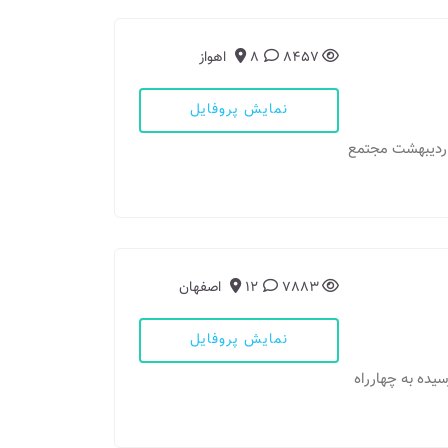
8457
8
اهواز
نمایش پروفایل
خ اردیبهشت مجتمع
7883
12
اصفهان
نمایش پروفایل
رسیده به چهارراه