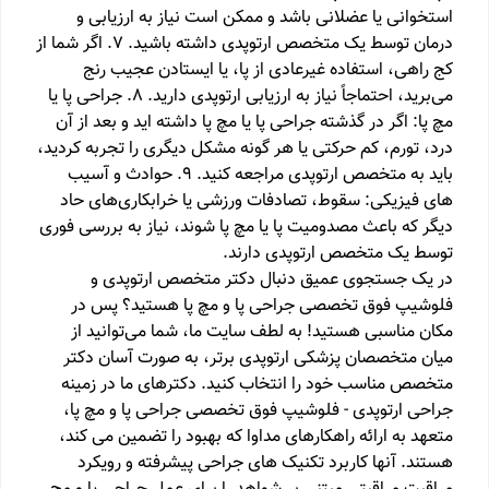
استخوانی یا عضلانی باشد و ممکن است نیاز به ارزیابی و
درمان توسط یک متخصص ارتوپدی داشته باشید. 7. اگر شما از
کج راهی، استفاده غیرعادی از پا، یا ایستادن عجیب رنج
می‌برید، احتماجاً نیاز به ارزیابی ارتوپدی دارید. 8. جراحی پا یا
مچ پا: اگر در گذشته جراحی پا یا مچ پا داشته اید و بعد از آن
درد، تورم، کم حرکتی یا هر گونه مشکل دیگری را تجربه کردید،
باید به متخصص ارتوپدی مراجعه کنید. 9. حوادث و آسیب
های فیزیکی: سقوط، تصادفات ورزشی یا خرابکاری‌های حاد
دیگر که باعث مصدومیت پا یا مچ پا شوند، نیاز به بررسی فوری
توسط یک متخصص ارتوپدی دارند.
در یک جستجوی عمیق دنبال دکتر متخصص ارتوپدی و
فلوشیپ فوق تخصصی جراحی پا و مچ پا هستید؟ پس در
مکان مناسبی هستید! به لطف سایت ما، شما می‌توانید از
میان متخصصان پزشکی ارتوپدی برتر، به صورت آسان دکتر
متخصص مناسب خود را انتخاب کنید. دکترهای ما در زمینه
جراحی ارتوپدی - فلوشیپ فوق تخصصی جراحی پا و مچ پا،
متعهد به ارائه راهکارهای مداوا که بهبود را تضمین می کند،
هستند. آنها کاربرد تکنیک های جراحی پیشرفته و رویکرد