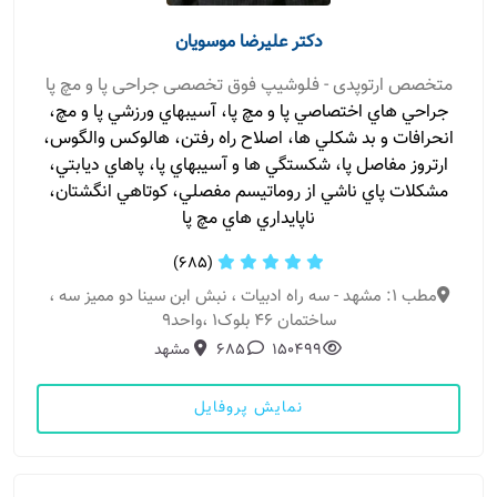
دکتر علیرضا موسویان
متخصص ارتوپدی - فلوشیپ فوق تخصصی جراحی پا و مچ پا
جراحي هاي اختصاصي پا و مچ پا، آسيبهاي ورزشي پا و مچ،
انحرافات و بد شكلي ها، اصلاح راه رفتن، هالوكس والگوس،
ارتروز مفاصل پا، شكستگي ها و آسيبهاي پا، پاهاي ديابتي،
مشكلات پاي ناشي از روماتيسم مفصلي، كوتاهي انگشتان،
ناپايداري هاي مچ پا
(685)
مطب 1: مشهد - سه راه ادبیات ، نبش ابن سینا دو ممیز سه ،
ساختمان 46 بلوک1 ،واحد9
150499
685
مشهد
نمایش پروفایل