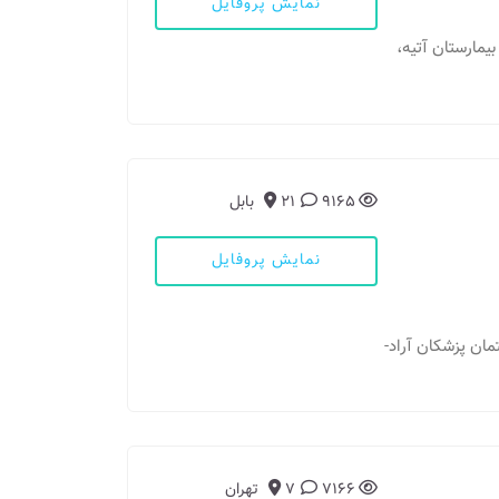
نمایش پروفایل
بیمارستان آتیه،
9165
21
بابل
نمایش پروفایل
ان پزشکان آراد-
7166
7
تهران