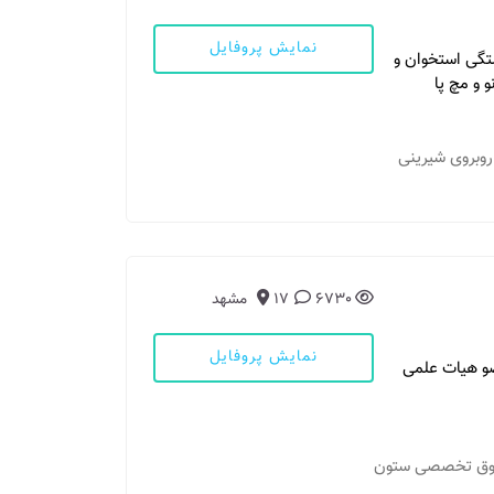
نمایش پروفایل
تگی استخوان و
 و مچ پا
ر، روبروی شیرینی
6730
17
مشهد
نمایش پروفایل
و هیات علمی
ک فوق تخصصی ستون