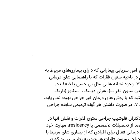
سرپایی بیمارانی که دارای بیماری‌های مربوط به
د به فلوشیپ جراحی ستون فقرات مراجعه کرد عبارتند از: 1. درد شدید یا مداوم در ناحیه ستون فقرات که با راهنمایی های درمانی
اولیه مثل استراحت، داروهای ضد درد یا فیزیوتراپی بهبود نمی یابد. 2. ناتوانی در انجام فعالیت های روزمره بدلیل درد ستون فقرات. 3. وجود نشانه هایی مثل بی حسی یا ضعف در
ی هایی مثل اسکولیوز (منحرف شدن ستون فقرات)، هرنی دیسک، استئنوز (باریک
مشکلات ستون فقرات هستید که با روش های درمان غیر جراحی بهبود نمی یابد.
6. اگر شما دچار سردرد مزمن، سرگیجه، کاهش توانایی حرکت یا تغییر در توازن هستید که این مشکلات مربوط به ستون فقرات باشد. 7. در صورت داشتن هر گونه ترمیمی سابقه جراحی
کتران فلوشیپ جراحی ستون فقرات و نقش آنها در
بهبود سلامت جامعه بیشتر آگاهی دهیم. دکتر فلوشیپ جراحی ستون فقرات یک متخصص در علوم پزشکی است که با پیگیری دوره بعد از تحصیلات تخصصی یا residency، مهارت خود
انی فعال برای افرادی که از بیماری های مرتبط با
 جراحی ستون فقرات هستید، به نظر می رسد که در