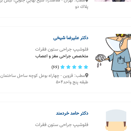
مطب: تهران - ملاصدرا، شيخ بهايي جنوبي، نبش ب
پلاك دو
دکتر علیرضا شیخی
فلوشیپ جراحی ستون فقرات
متخصص جراحی مغز و اعصاب
(66)
مطب: قزوین - چهاراه بوعل کوچه ساحل ساختمان 
طبقه پنج واحد504
دکتر حامد خردمند
فلوشیپ جراحی ستون فقرات