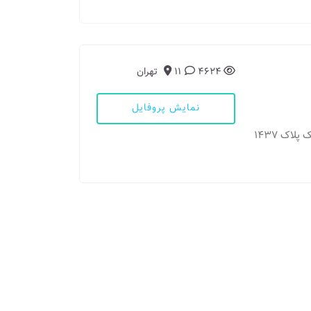
4624
11
تهران
نمایش پروفایل
مطب: تهران - خیابان شریعتی بالاتر از دوراهی قلهک پلاک ۱۴۳۷