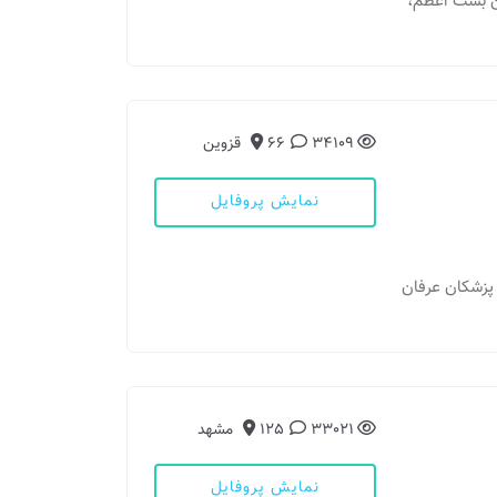
ن بست اعظم،
34109
66
قزوین
نمایش پروفایل
پزشکان عرفان
33021
125
مشهد
نمایش پروفایل