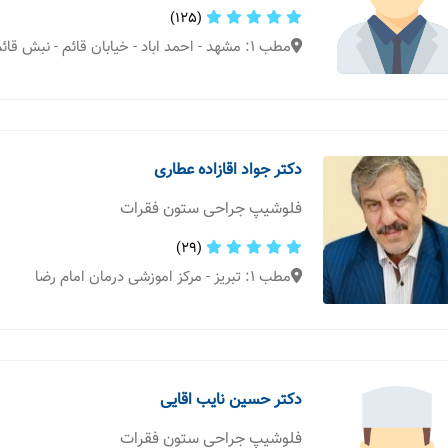
(125)
مطب 1: مشهد - احمد اباد - خیابان قائم - نبش قائم 18
دکتر جواد اقازاده عطاری
فلوشیپ جراحی ستون فقرات
(29)
مطب 1: تبریز - مرکز اموزشی درمان امام رضا
دکتر حسین نایب اقایی
فلوشیپ جراحی ستون فقرات