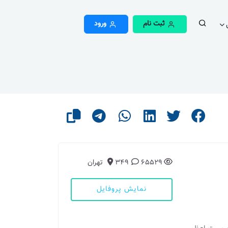
ثبت نام
ورود
65529
349
تهران
نمایش پروفایل