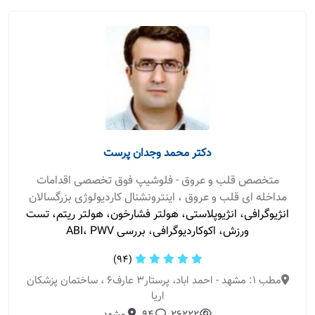
دکتر محمد وجدان پرست
متخصص قلب و عروق - فلوشیپ فوق تخصصی اقدامات
مداخله ای قلب و عروق ، اینترونشنال کاردیولوژی بزرگسالان
انژیوگرافی، انژیوپلاستی، هولتر فشارخون، هولتر ریتم، تست
ورزش، اکوکاردیوگرافی، بررسی ABI، PWV
(94)
مطب 1: مشهد - احمد اباد، پرستار۳ عارف۶ ، ساختمان پزشکان
اریا