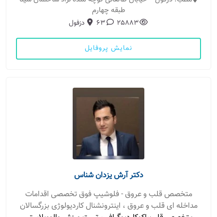
طبقه چهارم
25883
63
دزفول
نمایش پروفایل
دکتر آرش یزدان شناس
متخصص قلب و عروق - فلوشیپ فوق تخصصی اقدامات
مداخله ای قلب و عروق ، اینترونشنال کاردیولوژی بزرگسالان