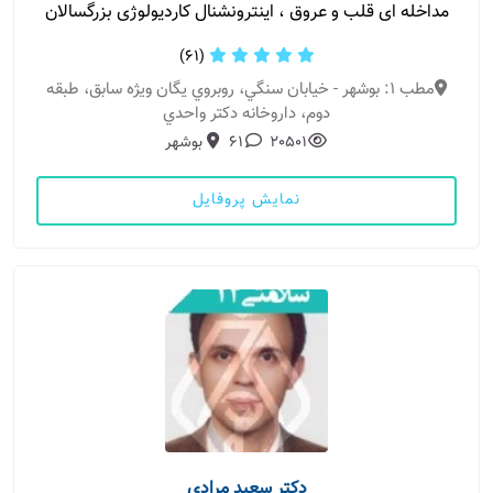
مداخله ای قلب و عروق ، اینترونشنال کاردیولوژی بزرگسالان
(61)
مطب 1: بوشهر - خيابان سنگي، روبروي يگان ويژه سابق، طبقه
دوم، داروخانه دكتر واحدي
20501
61
بوشهر
نمایش پروفایل
دکتر سعید مرادی