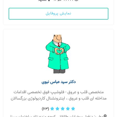
26222
94
مشهد
نمایش پروفایل
دکتر سید عباس نبوی
متخصص قلب و عروق - فلوشیپ فوق تخصصی اقدامات
مداخله ای قلب و عروق ، اینترونشنال کاردیولوژی بزرگسالان
(63)
مطب: دزفول - -خیابان طالقانی کوچه منده نژاد ساختمان سینا