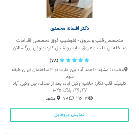
دکتر افسانه محمدی
متخصص قلب و عروق - فلوشیپ فوق تخصصی اقدامات
مداخله ای قلب و عروق ، اینترونشنال کاردیولوژی بزرگسالان
(78)
مطب 1: مشهد - احمد آباد بین عارف ۱و ۳ ساختمان ایران طبقه
سوم
کلینیک قلب نگار: حاشیه وکیل اباد، بعد از صدف، بین وکیل آباد
۴۷و۴۹، پلاک ۱۰۲۵
19603
78
مشهد
نمایش پروفایل