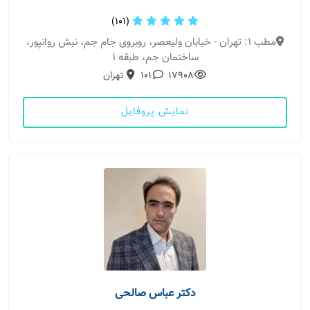
(101)
مطب 1: تهران - خیابان ولیعصر، روبروی جام جم، نبش روانپور،
ساختمان جم، طبقه 1
17908
101
تهران
نمایش پروفایل
دکتر عباس صالحی