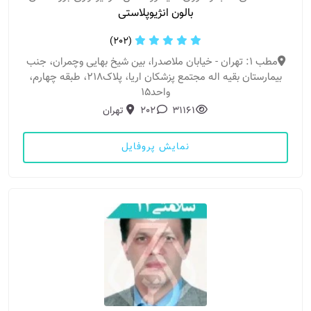
بالون انژیوپلاستی
(202)
مطب 1: تهران - خیابان ملاصدرا، بین شیخ بهایی وچمران، جنب
بیمارستان بقیه اله مجتمع پزشکان اریا، پلاک۲۱۸، طبقه چهارم،
واحد۱۵
31161
202
تهران
نمایش پروفایل