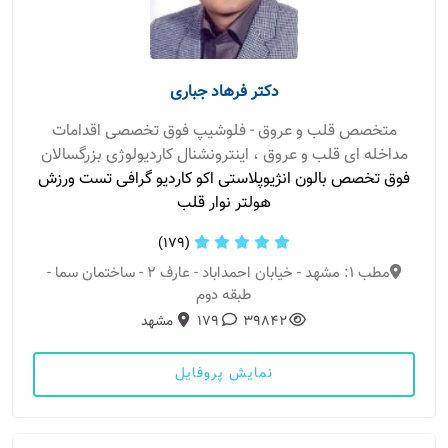
دکتر فرهاد جباری
متخصص قلب و عروق - فلوشیپ فوق تخصصی اقدامات
مداخله ای قلب و عروق ، اینترونشنال کاردیولوژی بزرگسالان
فوق تخصص بالون انژیوپلاستی اکو کاردیو گرافی تست ورزش
هولتر نوار قلب
(179)
مطب 1: مشهد - خیابان احمداباد - عارف 2 - ساختمان سما -
طبقه دوم
39842
179
مشهد
نمایش پروفایل