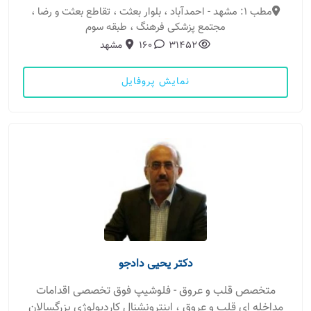
مطب 1: مشهد - احمدآباد ، بلوار بعثت ، تقاطع بعثت و رضا ،
مجتمع پزشکی فرهنگ ، طبقه سوم
31452
160
مشهد
نمایش پروفایل
دکتر یحیی دادجو
متخصص قلب و عروق - فلوشیپ فوق تخصصی اقدامات
مداخله ای قلب و عروق ، اینترونشنال کاردیولوژی بزرگسالان