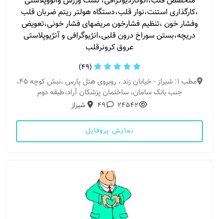
متخصص قلب،اکوکاردیوگرافی، تست ورزش والووپلاستی
،کارگذاری استنت،نوار قلب،دستگاه هولتر ریتم ضربان قلب
وفشار خون ،تنظیم فشارخون مریضهای فشار خونی،تعویض
دریچه،بستن سوراخ درون قلبی،انژیوگرافی و آنژیوپلاستی
عروق کرونرقلب
(49)
مطب 1: شیراز - خیابان زند ، روبروی هتل پارس ،نبش کوچه ۴۵،
جنب بانک سامان، ساختمان پزشکان آراد،طبقه دوم
24542
49
شیراز
نمایش پروفایل