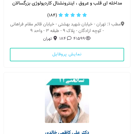
مداخله ای قلب و عروق ، اینترونشنال کاردیولوژی بزرگسالان
(184)
مطب 1: تهران - خیابان شهید بهشتی - خیابان قائم مقام فراهانی
- کوچه ازادگان - پلاک 9 - طبقه 3 - واحد 9
41599
184
تهران
نمایش پروفایل
دکتر علی کاظمی خالدی