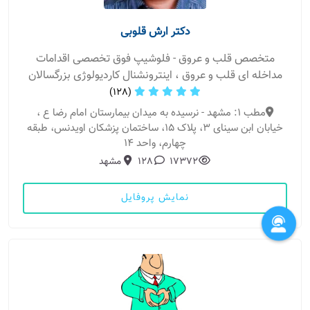
دکتر ارش قلوبی
متخصص قلب و عروق - فلوشیپ فوق تخصصی اقدامات
مداخله ای قلب و عروق ، اینترونشنال کاردیولوژی بزرگسالان
(128)
مطب 1: مشهد - نرسیده به میدان بیمارستان امام رضا ع ،
خیابان ابن سینای 3، پلاک 15، ساختمان پزشکان اویدنس، طبقه
چهارم، واحد 14
17372
128
مشهد
نمایش پروفایل