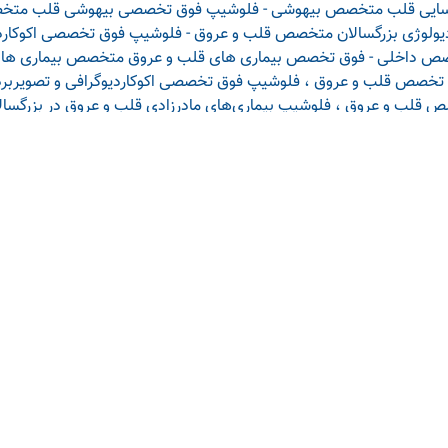
ایی قلب
متخصص بیهوشی - فلوشیپ فوق تخصصی بیهوشی قلب
متخص
یولوژی بزرگسالان
متخصص قلب و عروق - فلوشیپ فوق تخصصی اکوکاردی
ص داخلی - فوق تخصص بیماری های قلب و عروق
متخصص بیماری های
تخصص قلب و عروق ، فلوشیپ فوق تخصصی اکوکاردیوگرافی و تصویربرد
 قلب و عروق ، فلوشیپ بیماری‌های مادرزادی قلب و عروق در بزرگسال
ماری‌های قلب کودکان
متخصص کودکان - فوق تخصص بیماری های قلب 
آخرین مقالات در سلامتی 24
آخرین سوالات در 
فیزیوتراپی کف لگن (شرق تهران)
خانواده
تغییرات پارانشیم کبد در سونوگرافی چه
ازدواج گروه خ
مفهومی دارد؟
مشاوره
برای رفع خشکی مو چه کنیم؟
خودارضایی
خواب زیاد نشانه کمبود کدام ویتامین
قدم تا چقدر ر