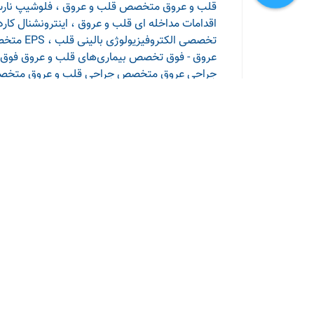
قلب و عروق
متخصص قلب و عروق ، فلوشیپ نارس
اقدامات مداخله ای قلب و عروق ، اینترونشنال کارد
تخصصی الکتروفیزیولوژی بالینی قلب ، EPS
متخص
عروق - فوق تخصص بیماری‌های قلب و عروق
فوق 
جراحی عروق
متخصص جراحی قلب و عروق
متخصص
کودکان (اینترونشنال قلب کودکان)- فوق تخصص بی
سلامتی 24
درباره ما
معرفی بنری در سایت
عضویت پزشکان
به سادگی یک لبخند
ارتباط با ما در شبکه