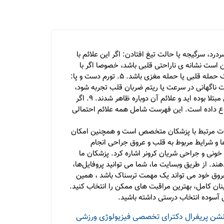
 قلب یا زیر سینه: این درد می تواند به شکل موج ها بیاید و برود، که به معنی بی پرده ای و درمانی برای آن وجود ندارد. 2. سردرد، سرگیجه یا حالت تیغ افتادن: اگر این علائم با
باشند. 3. تنفس کوتاه یا تنفس سریع: این ممکن است نشانه ی ناراحتی قلبی باشد، خصوصا اگر با
تغییر رنگ پوست یا تغییرات در ضربان قلب همراه شود. 4. بی حسی یا ضعف در بخش های خاصی از بدن: این می تواند نشانه ی یک حمله قلبی یا حمله مغزی باشد. 5. تورم دست و پا:
ا جوش همراه شود. 6. تغییرات در ضربان قلب: اگر تغییرات ناگهانی در سرعت یا ریتم ضربان قلب تجربه شود،
باید به پزشک مراجعه کرد. 7. درد یا فشار در قفسه سینه: این نیز می تواند نشانه ی یک حمله قلبی باشد. 8. اگر قبلاً به بیماری قلبی مبتلا بوده اید و علائم آن دوباره ظاهر شدند. 9. اگر
لائم شما به جراح قلب ارجاع داده است. این فهرست شامل همه علائم احتمالی
عات مرتبط با پزشکان متخصص است و همچنین امکان
ا و شرایط مربوط به قلب و عروق جراحی انجام
ونی و جراحی شریان کرونر اشاره کرد. پزشکان ما
د. از طریق وبسایت ما، شما می توانید پروفایل‌ها،
 و عروق خود می تواند یک مهمت ترسناک باشد ، همین
مینان کامل، بهترین مراقبت های ممکن را انتخاب کنید.
ال آسوده انتخاب درستی داشته باشید.
شن پریفرال
دکترای تخصصی فیزیولوژی ورزشی