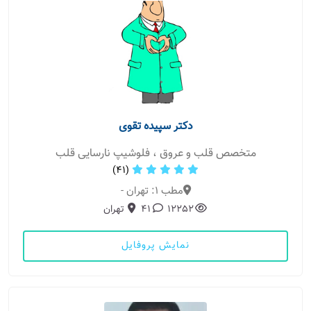
دکتر سپیده تقوی
متخصص قلب و عروق ، فلوشیپ نارسایی قلب
(41)
مطب 1: تهران -
12252
41
تهران
نمایش پروفایل