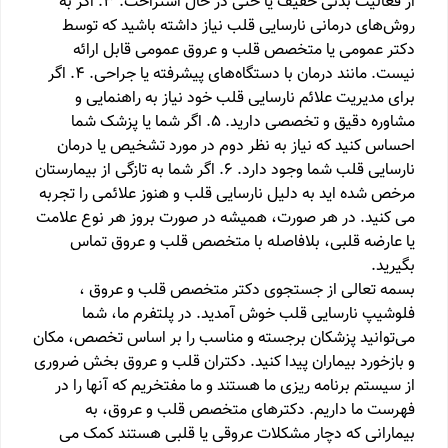
از فعالیت بدنی خفیف یا حتی در حال استراحت. ۳. اگر به
روش‌های درمانی نارسایی قلب نیاز داشته باشید که توسط
دکتر عمومی یا متخصص قلب و عروق عمومی قابل ارائه
نیست. مانند درمان با دستگاه‌های پیشرفته یا جراحی. ۴. اگر
برای مدیریت علائم نارسایی قلب خود نیاز به راهنمایی و
مشاوره دقیق و تخصصی دارید. ۵. اگر شما یا پزشک شما
احساس کنید که نیاز به نظر دوم در مورد تشخیص یا درمان
نارسایی قلب شما وجود دارد. ٦. اگر شما به تازگی از بیمارستان
مرخص شده اید به دليل نارسایی قلب و هنوز علائمی را تجربه
می کنید. در هر صورت، همیشه در صورت بروز هر نوع علامت
یا عارضه قلبی، بلافاصله با متخصص قلب و عروق تماس
بگیرید.
بسمه تعالی از جستجوی دکتر متخصص قلب و عروق ،
فلوشیپ نارسایی قلب خوش آمدید. در پلتفرم ما، شما
می‌توانید پزشکان برجسته و مناسب را بر اساس تخصص، مکان
و بازخورد بیماران پیدا کنید. دکتران قلب و عروق بخش ضروری
از سیستم برنامه ریزی ما هستند و ما مفتخریم که آنها را در
فهرست ما داریم. دکترهای متخصص قلب و عروق، به
بیمارانی که دچار مشکلات عروقی یا قلبی هستند کمک می