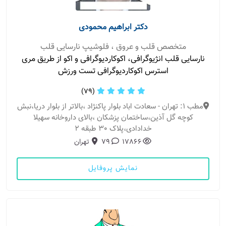
دکتر ابراهیم محمودی
متخصص قلب و عروق ، فلوشیپ نارسایی قلب
نارسایی قلب انژیوگرافی، اکوکاردیوگرافی و اکو از طریق مری
استرس اکوکاردیوگرافی تست ورزش
(79)
مطب 1: تهران - سعادت اباد بلوار پاکنژاد ،بالاتر از بلوار دریا،نبش
کوچه گل آذین،ساختمان پزشکان ،بالای داروخانه سهیلا
خدادادی،پلاک 30 طبقه 2
17866
79
تهران
نمایش پروفایل