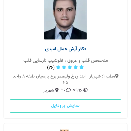
دکتر آرش جمال امیدی
متخصص قلب و عروق ، فلوشیپ نارسایی قلب
(26)
مطب 1: شهریار - ابتدای خ ولیعصر برج پارسیان طبقه 8 واحد
25
7996
26
شهریار
نمایش پروفایل