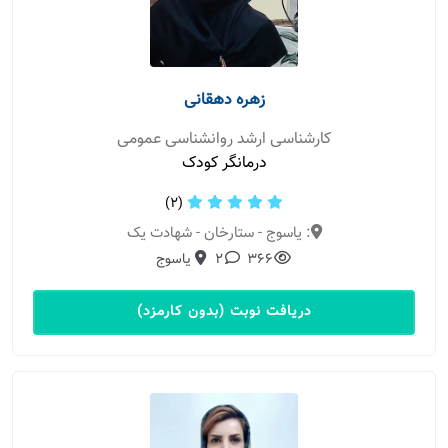
زهره دهقانی
کارشناسی ارشد روانشناسی عمومی
درمانگر کودک
(2)
: یاسوج - ستارخان - شهادت یک
366
2
یاسوج
دریافت نوبت (بدون کارمزد)