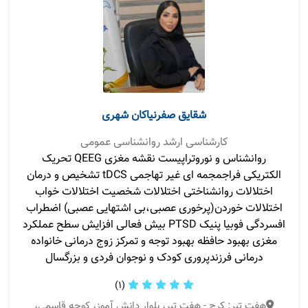
شقایق صفرنیاکان شهری
کارشناسی ارشد روانشناسی عمومی
روانشناس و نوروتراپیست نقشه مغزی QEEG تحریک
الکتریکی فراجمجمه ای غیر تهاجمی tDCS تشخیص و درمان
اختلالات روانشناختی اختلالات شخصیت اختلالات خواب
اختلالات خوردن(پرخوری عصبی،بی اشتهایی عصبی) اضطراب
افسردگی فوبیا پنیک PTSD بیش فعالی افزایش سطح عملکرد
مغزی بهبود حافظه بهبود توجه و تمرکز زوج درمانی خانواده
درمانی فرزندپروری کودک و نوجوان فردی و بزرگسال
(1)
هفت تیر: کرج - هفت تیر، بلوار دانش آموز، کوچه قاسمی،