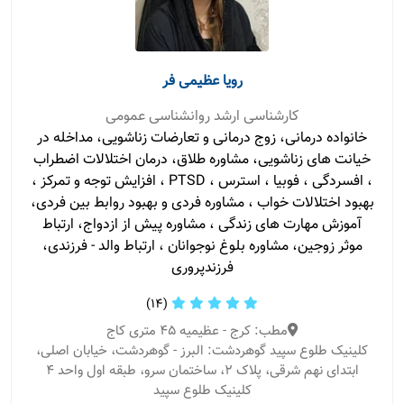
رویا عظیمی فر
کارشناسی ارشد روانشناسی عمومی
خانواده درمانی، زوج درمانی و تعارضات زناشویی، مداخله در
خیانت های زناشویی، مشاوره طلاق، درمان اختلالات اضطراب
، افسردگی ، فوبیا ، استرس ، PTSD ، افزایش توجه و تمرکز ،
بهبود اختلالات خواب ، مشاوره‌ فردی و بهبود روابط بین فردی،
آموزش مهارت های زندگی ، مشاوره پیش از ازدواج، ارتباط
موثر زوجین، مشاوره بلوغ نوجوانان ، ارتباط والد - فرزندی،
فرزندپروری
(14)
مطب: کرج - عظیمیه 45 متری کاج
کلینیک طلوع سپید گوهردشت: البرز - گوهردشت، خیابان اصلی،
ابتدای نهم شرقی، پلاک ۲، ساختمان سرو، طبقه اول واحد ۴
کلینیک طلوع سپید