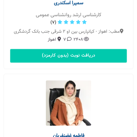
سمیرا اسکندری
کارشناسی ارشد روانشناسی عمومی
(7)
مطب: اهواز - کیانپارس بین ۱و ۲ شرقی جنب بانک گردشگری
2408
7
اهواز
دریافت نوبت (بدون کارمزد)
فاطمه غضنفریان