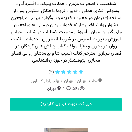
شخصیت ، اضطراب مزمن ، حملات پنیک، ، افسردگی ،
وسواس فکری عملی ، فوبیا ، تروما ،اختلال استرس پس از
سانحه )- درمان مراجعین داغدیده و سوگوار - بررسی مراجعین
دشوار روانشناختی - ارائه خدمات روان درمانی به مراجعین
برای گذر از بحران - آموزش مدیریت اضطراب در شرایط بحرانی-
آموزش مدیریت استرس در شرایط اضطراری - خدمات سلامت
روان در بحران و بلایا -مولف کتاب چالش های کودکان در
فضای مجازی -مترجم کتاب آسیب ها و پیامدهای روانی فضای
مجازی -پژوهشگر در حوزه روانشناسی
(2)
مطب: تهران - تهران انتهای بلوار کشاورز
561
2
تهران
دریافت نوبت (بدون کارمزد)