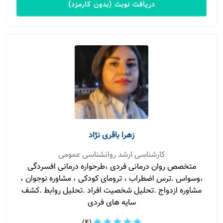
دریافت نوبت (بدون کارمزد)
زهرا باقری نژاد
کارشناسی ارشد روانشناسی عمومی
متخصص روان درمانی فردی ،طرحواره درمانی افسردگی
،وسواس .ترس اضطراب ، ترومای کودکی ، مشاوره نوجوان ،
مشاوره ازدواج .تحلیل شخصیت افراد .تحلیل روابط .کشف
سایه های فردی