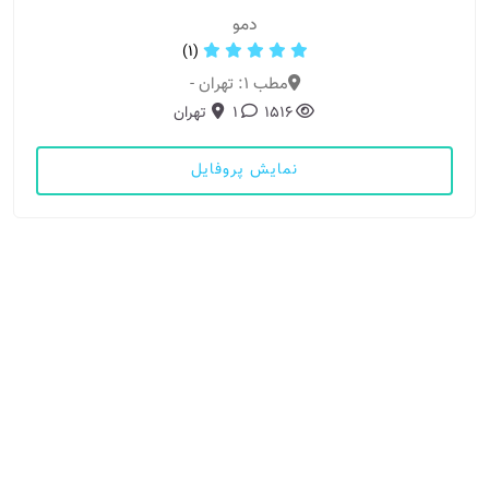
دمو
(1)
مطب 1: تهران -
1516
1
تهران
نمایش پروفایل