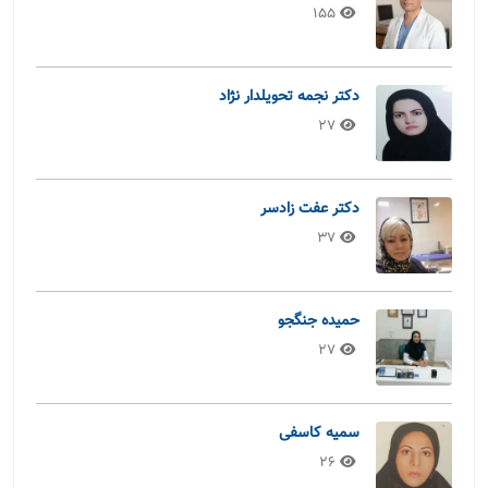
155
دکتر نجمه تحویلدار نژاد
27
دکتر عفت زادسر
37
حمیده جنگجو
27
سمیه کاسفی
26