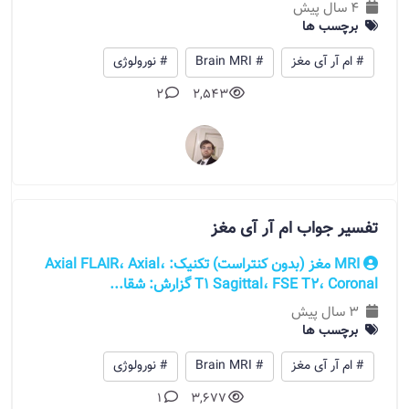
4 سال پیش
برچسب ها
# ام آر آی مغز
# Brain MRI
# نورولوژی
2
2,543
تفسیر جواب ام آر آی مغز
MRI مغز (بدون کنتراست) تکنیک: Axial FLAIR، Axial،
Sagittal، FSE T2، Coronal‏ ‏T1 گزارش: شقا...
3 سال پیش
برچسب ها
# ام آر آی مغز
# Brain MRI
# نورولوژی
1
3,677