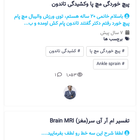
پیچ خوردگی مچ پا وکشیدگی تاندون
باسلام خانمی 20 ساله هستم، توی ورزش والیبال مچ پام
پیچ خورد رفتم دکتر گفتند تاندون پام کش اومده و ب...
7 سال پیش
برچسب ها
# پیچ خوردگی مچ پا
# کشیدگی تاندون
# Ankle sprain
1
1,053
تفسیر ام آر آی سر(مغز) Brain MRI
لطفا شرح این سه خط رو لطف بفرمایید....