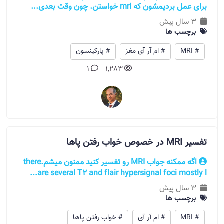
برای عمل بردیمشون که mri خواستن. چون وقت بعدی...
3 سال پیش
برچسب ها
# MRI
# ام آر آی مغز
# پارکینسون
1
1,283
تفسیر MRI در خصوص خواب رفتن پاها
اگه ممکنه جواب MRI رو تفسیر کنید ممنون میشم.there
are several T2 and flair hypersignal foci mostly l...
3 سال پیش
برچسب ها
# MRI
# ام آر آی
# خواب رفتن پاها