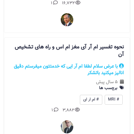
1
16,732
نحوه تفسیر ام آر آی مغز ام اس و راه های تشخیص
آن
با عرض سلام لطفا ام آر ایی که خدمتتون میفرستم دقیق
انالیز میکنید باتشکر
5 سال پیش
برچسب ها
# MRI
# ام ار ای
1
3,882