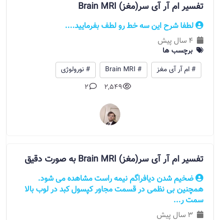
تفسیر ام آر آی سر(مغز) Brain MRI
لطفا شرح این سه خط رو لطف بفرمایید....
4 سال پیش
برچسب ها
# ام آر آی مغز
# Brain MRI
# نورولوژی
2
2,549
تفسیر ام آر آی سر(مغز) Brain MRI به صورت دقیق
ضخیم شدن دیافراگم نیمه راست مشاهده می شود.
همچنین بی نظمی در قسمت مجاور کپسول کبد در لوب بالا
سمت ر...
3 سال پیش