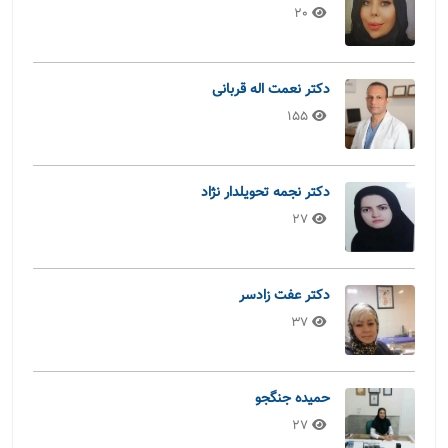
20
دکتر نعمت اله قربانی
155
دکتر نجمه تحویلدار نژاد
27
دکتر عفت زادسر
37
حمیده جنگجو
27