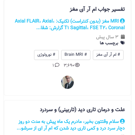
تفسیر جواب ام آر آی مغز
MRI مغز (بدون کنتراست) تکنیک: Axial FLAIR، Axial،
Sagittal، FSE T2، Coronal‏ ‏T1 گزارش: شقا...
3 سال پیش
برچسب ها
# ام آر آی مغز
# Brain MRI
# نورولوژی
1
3,690
علت و درمان تاری دید (تاربینی) و سردرد
سلام وقتتون بخیر، مادرم یک ماه پیش به مدت دو روز
دچار سرد درد و کمی تاری دید شدن که ام آر ای از سرشو...