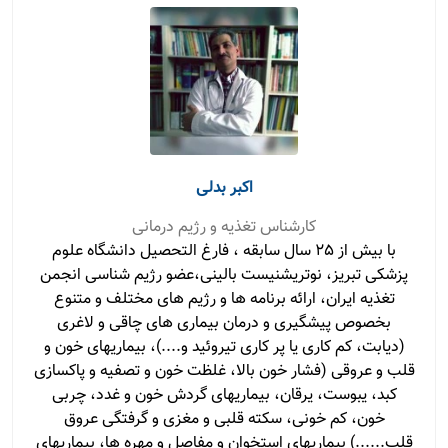
اکبر بدلی
کارشناس تغذیه و رژیم درمانی
با بیش از 25 سال سابقه ، فارغ التحصیل دانشگاه علوم
پزشکی تبریز، نوتریشنیست بالینی،عضو رژیم شناسی انجمن
تغذیه ایران، ارائه برنامه ها و رژیم های مختلف و متنوع
بخصوص پیشگیری و درمان بیماری های چاقی و لاغری
(دیابت، کم کاری یا پر کاری تیروئید و....)، بیماریهای خون و
قلب و عروقی (فشار خون بالا، غلظت خون و تصفیه و پاکسازی
کبد، یبوست، یرقان، بیماریهای گردش خون و غدد، چربی
خون، کم خونی، سکته قلبی و مغزی و گرفتگی عروق
قلب......) بیماریهای استخوان و مفاصل و مهره ها، بیماریهای