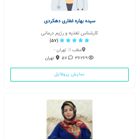
سیده بهاره غفاری دهکردی
کارشناس تغذیه و رژیم درمانی
(57)
مطب 1: تهران -
36269
57
تهران
نمایش پروفایل