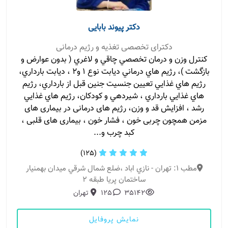
دکتر پیوند بابایی
دکترای تخصصی تغذیه و رژیم درمانی
كنترل وزن و درمان تخصصي چاقي و لاغري ( بدون عوارض و
بازگشت )، رژيم هاي درماني ديابت نوع ١ و٢ ، ديابت بارداري،
رژيم هاي غذايي تعيين جنسيت جنين قبل از بارداري، رژيم
هاي غذايي بارداري ، شيردهي و كودكان، رژيم هاي غذايي
رشد ، افزايش قد و وزن، رژیم های درمانی در بیماری های
مزمن همچون چربی خون ، فشار خون ، بیماری های قلبی ،
کبد چرب و...
(125)
مطب 1: تهران - نازي اباد ،ضلع شمال شرقي ميدان بهمنيار
ساختمان پريا طبقه ۲
35142
125
تهران
نمایش پروفایل