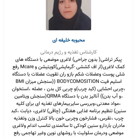
محبوبه خلیفه ای
کارشناس تغذیه و رژیم درمانی
پیکر تراشی( بدون جراحی) لاغری موضعی با دستگاه های
کمک لاغری(ار اف کششی -گرمایشی)کویتیشن و Mcare رفع
شلی پوست وعضلات شکم بازو ران تقویت عضلات با دستگاه
اسلیم فیت BODYCOMOSITION ((سنجش میزان BMI
،چربی احشایی (کبد چرب)و چربی کل بدن ، عضله ،استخوان
،و آب بدن)) آنالیز بدن با دستگاه QRMA(سنجش ویتامین
،مواد معدنی،وبررسی سایربیمارهای تغذیه ای برای کلیه
سنین) تنظیم برنامه غذایی هفتگی (چاقی) لاغری، دیابت ،کبد
چرب ،نقرس، فشارخون وچربی خون بالا کنترل وزن وتغذیه
مادران باردارو سنین کودکی تا سالمندی تناسب اندام ولاغری
موضعی ودرمان سلولیت با روشهای نوین وغیر تهاجمی رفع