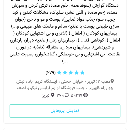
دستگاه گوارش (سوهاضمه، نفخ معده، ترش کردن و سوزش
معده، زخم معده و اثنی عشر، سلیاک، مشکلات کبدی و کبد
چرب، سوء جذب مواد غذایی)، پوست و مو و ناخن (جوان
سازی طبیعی پوست با تغذیه سالم و ماسک های طبیعی و...)
بیماریهای کودکان ( اطفال ) (لاغری و بی اشتهایی کودکان (
اطفال )، کوتاهی قد....)، بیماریهای زنان ( تغذیه دوران بارداری
و شیردهی)، بیماریهای مردان، متفرقه (تغذیه در دوران
نقاهت، بی اشتهایی و بی حوصلگی، گیاهخواری بصورت علمی
...)
(279)
مطب 2: تبریز - خیابان حجتی ، ایستگاه کریم اباد ، نبش
چهارراه ظهیری ، جنب فروشگاه لوازم آرایشی نیکو و آصف
59319
279
تبریز
نمایش پروفایل