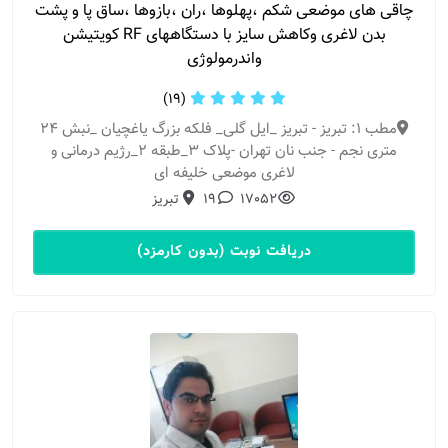
چاقی های موضعی شکم ،پهلوها ،ران ،بازوها ،ساق پا و پشت
بدن لاغری وکاهش سایز با دستگاههای RF کویتیشن
واندرمولوژی
(19)
مطب 1: تبریز - تبریز _ایل گلی_ فلکه بزرگ یاغچیان _نبش ۲۴
متری نجم - جنب نان تهران -پلاک ۳_طبقه ۲_رژیم درمانی و
لاغری موضعی خلیفه ای
17052
19
تبریز
دریافت نوبت (بدون کارمزد)