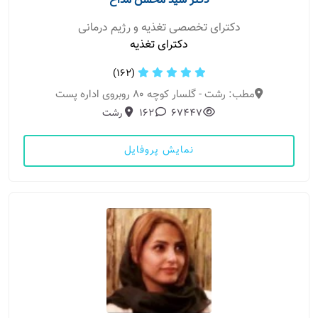
دکتر سید محسن مداح
دکترای تخصصی تغذیه و رژیم درمانی
دکترای تغذیه
(162)
مطب: رشت - گلسار کوچه ۸۰ روبروی اداره پست
67447
162
رشت
نمایش پروفایل