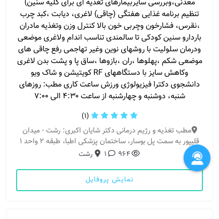
معدنی،وبررسی سایربیمارهای تغذیه ای برای کلیه سنین)
تنظیم برنامه غذایی هفتگی (چاقی) لاغری، دیابت ،کبد چرب
،نقرس، فشارخون وچربی خون بالا کنترل وزن وتغذیه مادران
باردارو سنین کودکی تا سالمندی تناسب اندام ولاغری موضعی
ودرمان سلولیت با روشهای نوین وغیر تهاجمی رفع چاقی های
موضعی شکم ،پهلوها ،ران ،بازوها ،ساق پا و پشت بدن لاغری
وکاهش سایز با دستگاههای RF کویتیشن و شاک ویو
دانشجوی دکترا فیزیولوژی ورزش ساعت کاری مطب: روزهای
شنبه، دوشنبه و چهارشنبه از ساعت ۴:۳۰ الی ۷:۰۰
(1)
مطب تغذیه و رژیم درمانی دکتر شایان اکبری: رشت - میدان
قلیپور به سمت پل بوسار، ساختمان پزشکی اطبا، طبقه ۲ واحد ۱
964
1
رشت
نمایش پروفایل