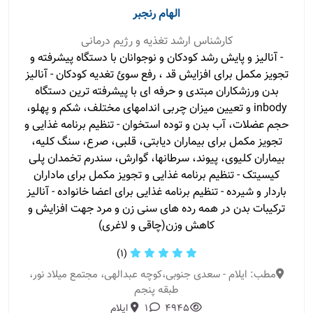
الهام رنجبر
کارشناس ارشد تغذیه و رژیم درمانی
- آنالیز و پایش رشد کودکان و نوجوانان با دستگاه پیشرفته و
تجویز مکمل برای افزایش قد ، رفع سوئ تغدیه کودکان - آنالیز
بدن ورزشکاران مبتدی و حرفه ای با پیشرفته ترین دستگاه
inbody و تعیین میزان چربی اندامهای مختلف، شکم و پهلو،
حجم عضلات، آب بدن و توده استخوان - تنظیم برنامه غذایی و
تجویز مکمل برای بیماران دیابتی، قلبی، صرع، سنگ کلیه،
بیماران کلیوی، پیوند، سرطانها، گوارش، سندرم تخمدان پلی
کیسیتک - تنظیم برنامه غذایی و تجویز مکمل برای ماداران
باردار و شیرده - تنظیم برنامه غذایی برای اعضا خانواده - آنالیز
ترکیبات بدن در همه رده های سنی زن و مرد جهت افزایش و
کاهش وزن(چاقی و لاغری)
(1)
مطب: ایلام - سعدی جنوبی،کوچه عبدالهی، مجتمع میلاد نور،
طبقه پنجم
4945
1
ایلام