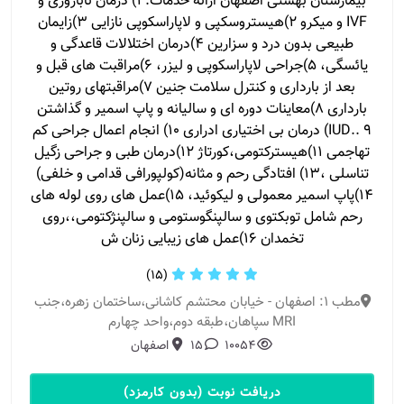
بیمارستان بهشتی اصفهان ارائه خدمات: ۱) درمان ناباروری و
IVF و میکرو ۲)هیستروسکپی و لاپاراسکوپی نازایی ۳)زایمان
طبیعی بدون درد و سزارین ۴)درمان اختلالات قاعدگی و
یائسگی، ۵)جراحی لاپاراسکوپی و لیزر، ۶)مراقبت های قبل و
بعد از بارداری و کنترل سلامت جنین ۷)مراقبتهای روتین
بارداری ۸)معاینات دوره ای و سالیانه و پاپ اسمیر و گذاشتن
IUD.. ۹) درمان بی اختیاری ادراری ۱۰) انجام اعمال جراحی کم
تهاجمی ۱۱)هیسترکتومی،کورتاژ ۱۲)درمان طبی و جراحی زگیل
تناسلی ،۱۳) افتادگی رحم و مثانه(کولپورافی قدامی و خلفی)
۱۴)پاپ اسمیر معمولی و لیکوئید، ۱۵)عمل های روی لوله های
رحم شامل توبکتوی و سالپنگوستومی و سالپنژکتومی،،روی
تخمدان ۱۶)عمل های زیبایی زنان ش
(15)
مطب 1: اصفهان - خیابان محتشم کاشانی،ساختمان زهره،جنب
MRI سپاهان،طبقه دوم،واحد چهارم
10054
15
اصفهان
دریافت نوبت (بدون کارمزد)