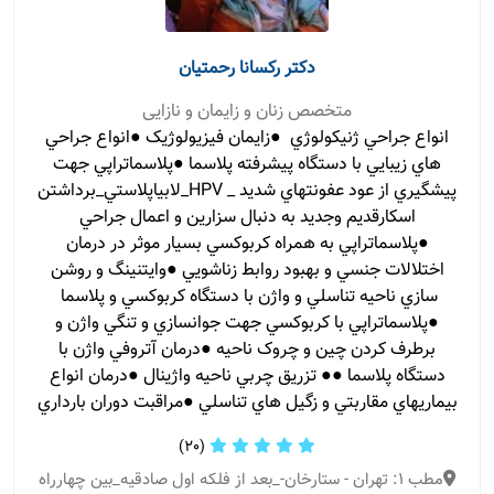
دکتر رکسانا رحمتیان
متخصص زنان و زایمان و نازایی
انواع جراحي ژنيکولوژي ●زايمان فيزيولوژيک ●انواع جراحي
هاي زيبايي با دستگاه پيشرفته پلاسما ●پلاسماتراپي جهت
پيشگيري از عود عفونتهاي شديد _ HPV_لابياپلاستي_برداشتن
اسکارقديم وجديد به دنبال سزارين و اعمال جراحي
●پلاسماتراپي به همراه کربوکسي بسيار موثر در درمان
اختلالات جنسي و بهبود روابط زناشويي ●وايتنينگ و روشن
سازي ناحيه تناسلي و واژن با دستگاه کربوکسي و پلاسما
●پلاسماتراپي با کربوکسي جهت جوانسازي و تنگي واژن و
برطرف کردن چين و چروک ناحيه ●درمان آتروفي واژن با
دستگاه پلاسما ●● تزريق چربي ناحيه واژينال ●درمان انواع
بيماريهاي مقاربتي و زگيل هاي تناسلي ●مراقبت دوران بارداري
(20)
مطب 1: تهران - ستارخان-_بعد از فلکه اول صادقیه_بین چهارراه