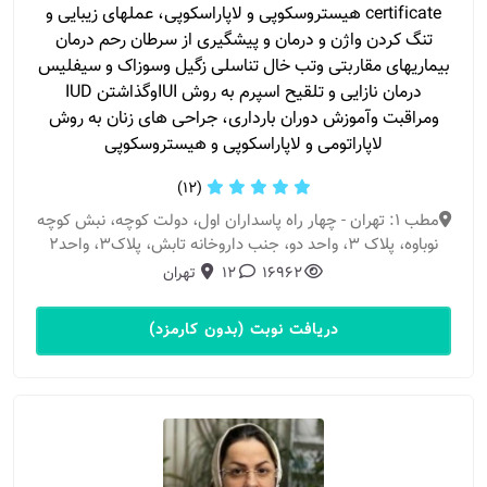
certificate هیستروسکوپی و لاپاراسکوپی، عملهای زیبایی و
تنگ کردن واژن و درمان و پیشگیری از سرطان رحم درمان
بیماریهای مقاربتی وتب خال تناسلی زگیل وسوزاک و سیفلیس
درمان نازایی و تلقیح اسپرم به روش IUIوگذاشتن IUD
ومراقبت وآموزش دوران بارداری، جراحی های زنان به روش
لاپاراتومی و لاپاراسکوپی و هیستروسکوپی
(12)
مطب 1: تهران - چهار راه پاسداران اول، دولت کوچه، نبش کوچه
نوباوه، پلاک ۳، واحد دو، جنب داروخانه تابش، پلاک3، واحد2
16962
12
تهران
دریافت نوبت (بدون کارمزد)