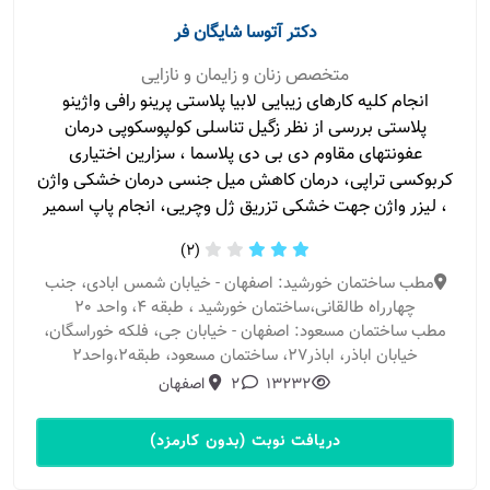
دکتر آتوسا شایگان فر
متخصص زنان و زایمان و نازایی
انجام کلیه کارهای زیبایی لابیا پلاستی پرینو رافی واژینو
پلاستی بررسی از نظر زگیل تناسلی کولپوسکوپی درمان
عفونتهای مقاوم دی بی دی پلاسما ، سزارین اختیاری
کربوکسی تراپی، درمان کاهش میل جنسی درمان خشکی واژن
، لیزر واژن جهت خشکی تزریق ژل وچریی، انجام پاپ اسمیر
(2)
مطب ساختمان خورشید: اصفهان - خیابان شمس ابادی، جنب
چهارراه طالقانی،ساختمان خورشید ، طبقه 4، واحد 20
مطب ساختمان مسعود: اصفهان - خیابان جی، فلکه خوراسگان،
خیابان اباذر، اباذر27، ساختمان مسعود، طبقه2،واحد2
13232
2
اصفهان
دریافت نوبت (بدون کارمزد)