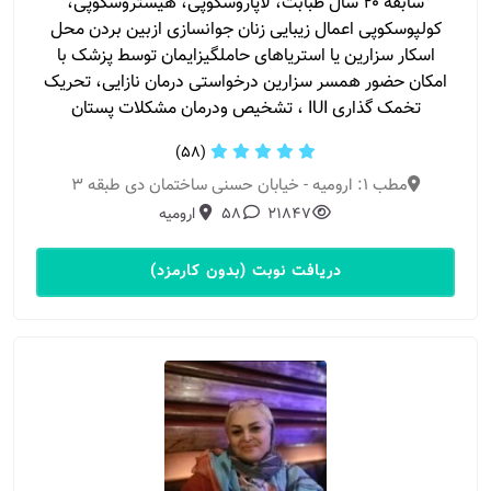
سابقه ۲۰ سال طبابت، لاپاروسکوپی، هیستروسکوپی،
کولپوسکوپی اعمال زیبایی زنان جوانسازی ازبین بردن محل
اسکار سزارین یا استریاهای حاملگیزایمان توسط پزشک با
امکان حضور همسر سزارین درخواستی درمان نازایی، تحریک
تخمک گذاری IUI ، تشخیص ودرمان مشکلات پستان
(58)
مطب 1: ارومیه - خیابان حسنی ساختمان دی طبقه ۳
21847
58
ارومیه
دریافت نوبت (بدون کارمزد)