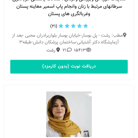
سرطانهای مرتبط با زنان وانجام پاپ اسمیر معاینه پستان
وغربالگری های پستان
(21)
مطب: رشت - پل بوسار-خیابان بوسار بلواربرادران محبی -بعد از
آزمایشگاه دکتر آشتیانی-ساختمان پزشکان دانش-طبقه۳
15413
21
رشت
دریافت نوبت (بدون کارمزد)