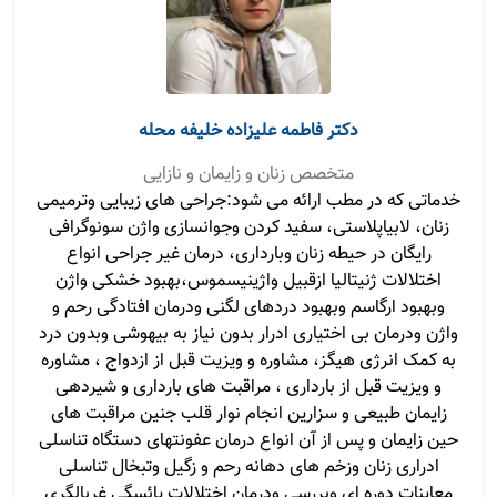
دکتر فاطمه علیزاده خلیفه محله
متخصص زنان و زایمان و نازایی
خدماتی که در مطب ارائه می شود:جراحی های زیبایی وترمیمی
زنان، لابیاپلاستی، سفید کردن وجوانسازی واژن سونوگرافی
رایگان در حیطه زنان وبارداری، درمان غیر جراحی انواع
اختلالات ژنیتالیا ازقبیل واژینیسموس،بهبود خشکی واژن
وبهبود ارگاسم وبهبود دردهای لگنی ودرمان افتادگی رحم و
واژن ودرمان بی اختیاری ادرار بدون نیاز به بیهوشی وبدون درد
به کمک انرژی هیگز، مشاوره و ویزیت قبل از ازدواج ، مشاوره
و ویزیت قبل از بارداری ، مراقبت های بارداری و شیردهی
زایمان طبیعی و سزارین انجام نوار قلب جنین مراقبت های
حین زایمان و پس از آن انواع درمان عفونتهای دستگاه تناسلی
ادراری زنان وزخم های دهانه رحم و زگیل وتبخال تناسلی
معاینات دوره ای وبررسی ودرمان اختلالات یائسگی غربالگری