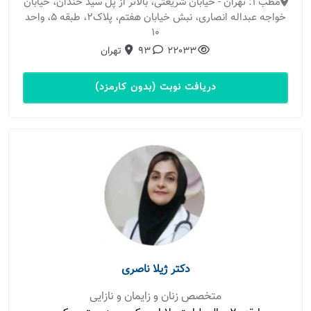
مطب 1: تهران - خیابان شریعتی، بالاتر از پل سید خندان، خیابان
خواجه عبداله انصاری، نبش خیابان هفتم، پلاک2، طبقه 5، واحد
10
22033
93
تهران
دریافت نوبت (بدون کارمزد)
دکتر ژیلا ناصری
متخصص زنان و زایمان و نازایی