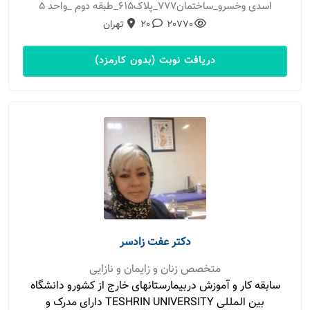
اسدی وخسرو_ساختمان777_پلاک615_طبقه دوم _واحد 5
20770
20
تهران
دریافت نوبت (بدون کارمزد)
دکتر عفت زادسر
متخصص زنان و زایمان و نازایی
سابقه کار و آموزش دربیمارستانهای خارج از کشورو دانشگاه
بین المللی TESHRIN UNIVERSITY دارای مدرک و