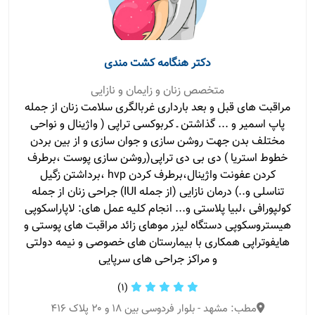
دکتر هنگامه کشت مندی
متخصص زنان و زایمان و نازایی
مراقبت های قبل و بعد بارداری غربالگری سلامت زنان از جمله
پاپ اسمیر و ... گذاشتن ـ کربوکسی تراپی ( واژینال و نواحی
مختلف بدن جهت روشن سازی و جوان سازی و از بین بردن
خطوط استریا ) دی بی دی تراپی(روشن سازی پوست ،برطرف
کردن عفونت واژینال،برطرف کردن hvp ،برداشتن زگیل
تناسلی و..) درمان نازایی (از جمله IUI) جراحی زنان از جمله
کولپورافی ،لبیا پلاستی و... انجام کلیه عمل های: لاپاراسکوپی
هیستروسکوپی دستگاه لیزر موهای زائد مراقبت های پوستی و
هایفوتراپی همکاری با بیمارستان های خصوصی و نیمه دولتی
و مراکز جراحی های سرپایی
(1)
مطب: مشهد - بلوار فردوسی بین ۱۸ و ۲۰ پلاک ۴۱۶