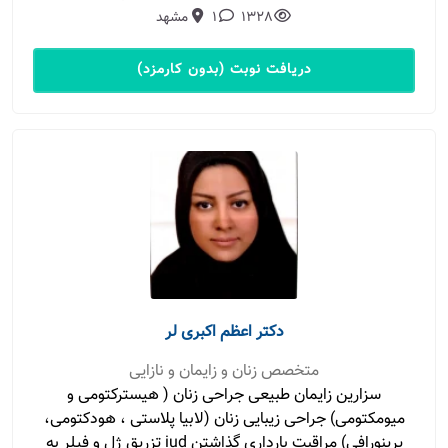
1328
1
مشهد
دریافت نوبت (بدون کارمزد)
دکتر اعظم اکبری لر
متخصص زنان و زایمان و نازایی
سزارین زایمان طبیعی جراحی زنان ( هیسترکتومی و
میومکتومی) جراحی زیبایی زنان (لابیا پلاستی ، هودکتومی،
پرینورافی) مراقبت بارداری گذاشتن iud تزریق ژل و فیلر به