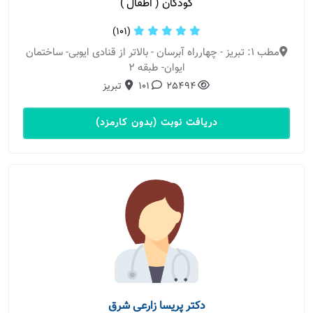
کودکان ( اطفال )
(101)
مطب 1: تبریز - چهارراه آبرسان - بالاتر از قنادی ایوبی- ساختمان
ایوان- طبقه 2
25494
101
تبریز
دریافت نوبت (بدون کارمزد)
دکتر پریسا زارعی شرق