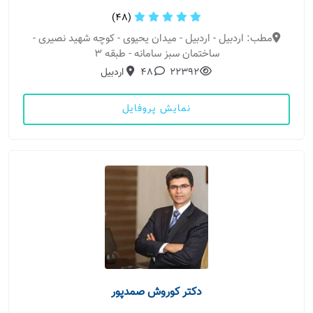
(48)
مطب: اردبیل - اردبیل - میدان یحیوی - کوچه شهید نصیری -
ساختمان سبز سامانه - طبقه 3
22392
48
اردبیل
نمایش پروفایل
دکتر کوروش صمدپور