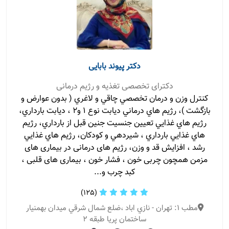
دکتر پیوند بابایی
دکترای تخصصی تغذیه و رژیم درمانی
كنترل وزن و درمان تخصصي چاقي و لاغري ( بدون عوارض و
بازگشت )، رژيم هاي درماني ديابت نوع ١ و٢ ، ديابت بارداري،
رژيم هاي غذايي تعيين جنسيت جنين قبل از بارداري، رژيم
هاي غذايي بارداري ، شيردهي و كودكان، رژيم هاي غذايي
رشد ، افزايش قد و وزن، رژیم های درمانی در بیماری های
مزمن همچون چربی خون ، فشار خون ، بیماری های قلبی ،
کبد چرب و...
(125)
مطب 1: تهران - نازي اباد ،ضلع شمال شرقي ميدان بهمنيار
ساختمان پريا طبقه ۲