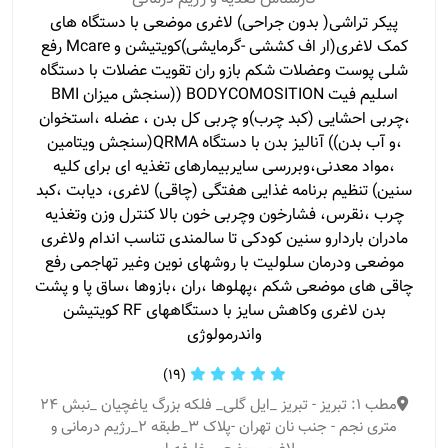
پیکر تراشی( بدون جراحی) لاغری موضعی با دستگاه های
کمک لاغری(ار اف کششی -گرمایشی)کویتیشن و Mcare رفع
شلی پوست وعضلات شکم بازو ران تقویت عضلات با دستگاه
اسلیم فیت BODYCOMOSITION ((سنجش میزان BMI
،چربی احشایی (کبد چرب)و چربی کل بدن ، عضله ،استخوان
،و آب بدن)) آنالیز بدن با دستگاه QRMA(سنجش ویتامین
،مواد معدنی،وبررسی سایربیمارهای تغذیه ای برای کلیه
سنین) تنظیم برنامه غذایی هفتگی (چاقی) لاغری، دیابت ،کبد
چرب ،نقرس، فشارخون وچربی خون بالا کنترل وزن وتغذیه
مادران باردارو سنین کودکی تا سالمندی تناسب اندام ولاغری
موضعی ودرمان سلولیت با روشهای نوین وغیر تهاجمی رفع
چاقی های موضعی شکم ،پهلوها ،ران ،بازوها ،ساق پا و پشت
بدن لاغری وکاهش سایز با دستگاههای RF کویتیشن
واندرمولوژی
(19)
مطب 1: تبریز - تبریز _ایل گلی_ فلکه بزرگ یاغچیان _نبش ۲۴
متری نجم - جنب نان تهران -پلاک ۳_طبقه ۲_رژیم درمانی و