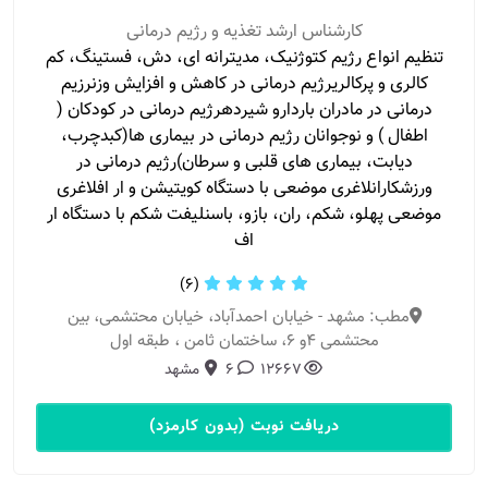
کارشناس ارشد تغذیه و رژیم درمانی
تنظیم انواع رژیم کتوژنیک، مدیترانه ای، دش، فستینگ، کم
کالری و پرکالریرژیم درمانی در کاهش و افزایش وزنرزیم
درمانی در مادران باردارو شیردهرژیم درمانی در کودکان (
اطفال ) و نوجوانان رژیم درمانی در بیماری ها(کبدچرب،
دیابت، بیماری های قلبی و سرطان)رژیم درمانی در
ورزشکارانلاغری موضعی با دستگاه کویتیشن و ار افلاغری
موضعی پهلو، شکم، ران، بازو، باسنلیفت شکم با دستگاه ار
اف
(6)
مطب: مشهد - خیابان احمدآباد، خیابان محتشمی، بین
محتشمی 4و 6، ساختمان ثامن ، طبقه اول
12667
6
مشهد
دریافت نوبت (بدون کارمزد)