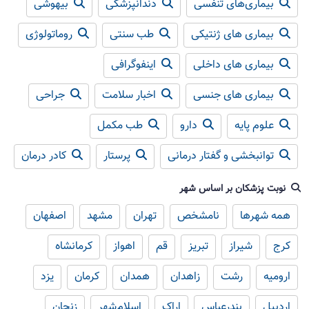
بیماری‌های تنفسی
دندانپزشکی
بیهوشی
بیماری های ژنتیکی
طب سنتی
روماتولوژی
بیماری های داخلی
اینفوگرافی
بیماری های جنسی
اخبار سلامت
جراحی
علوم پایه
دارو
طب مکمل
توانبخشی و گفتار درمانی
پرستار
کادر درمان
نوبت پزشکان بر اساس شهر
همه شهرها
نامشخص
تهران
مشهد
اصفهان
کرج
شیراز
تبریز
قم
اهواز
کرمانشاه
ارومیه
رشت
زاهدان
همدان
کرمان
یزد
اردبیل
بندرعباس
اراک
اسلام‌شهر
زنجان