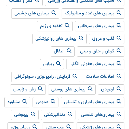
آسیب های اسکلتی و عضلانی ورزشی
مغز و اعصاب
بیماری های غدد و متابولیک
بیماری های چشمی
بیماری های سرطانی
تغذیه و رژیم
قلب و عروق
بیماری های روانپزشکی
گوش و حلق و بینی
اطفال
بیماری های عفونی انگلی
زیبایی
اطلاعات سلامت
آزمایش، رادیولوژی، سونوگرافی
ارتوپدی
بیماری های پوستی
زنان و زایمان
بیماری های ادراری و تناسلی
عمومی
مشاوره
بیماری‌های تنفسی
دندانپزشکی
بیهوشی
بیماری های ژنتیکی
طب سنتی
روماتولوژی