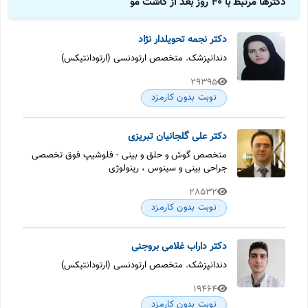
دکترها مرتبط با 40 روز بعد از کاشت مو
دکتر نجمه تحویلدار نژاد
دندانپزشک. متخصص ارتودنسی (ارتودانتیکس)
29395
نوبت بدون کارمزد
دکتر علی گلجانیان تبریزی
متخصص گوش و حلق و بینی - فلوشیپ فوق تخصصی
جراحی بینی و سینوس ، رینولوژی
28532
نوبت بدون کارمزد
دکتر داراب غلامی بروجنی
دندانپزشک. متخصص ارتودنسی (ارتودانتیکس)
19464
نوبت بدون کارمزد