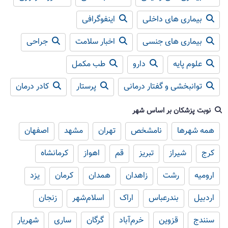
بیماری های داخلی
اینفوگرافی
بیماری های جنسی
اخبار سلامت
جراحی
علوم پایه
دارو
طب مکمل
توانبخشی و گفتار درمانی
پرستار
کادر درمان
نوبت پزشکان بر اساس شهر
همه شهرها
نامشخص
تهران
مشهد
اصفهان
کرج
شیراز
تبریز
قم
اهواز
کرمانشاه
ارومیه
رشت
زاهدان
همدان
کرمان
یزد
اردبیل
بندرعباس
اراک
اسلام‌شهر
زنجان
سنندج
قزوین
خرم‌آباد
گرگان
ساری
شهریار