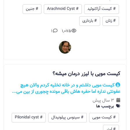
# کیست آراکنوئید
# Arachnoid Cyst
# جنین
# زنان
# بارداری
1
1,075
کیست مویی با لیزر درمان میشه؟
کیست مویی داشتم و در خانه تخلیه کردم و‌الان هیچ
عفونتی نداره اما حفره هاش باقی مونده چجوری از بین می...
3 سال پیش
برچسب ها
# کیست مویی
# سینوس پیلونیدال
# Pilonidal cyst
# لیزر