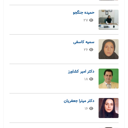
حمیده جنگجو
27
سمیه کاسفی
26
دکتر امیر کشاورز
18
دکتر میترا جعفریان
16