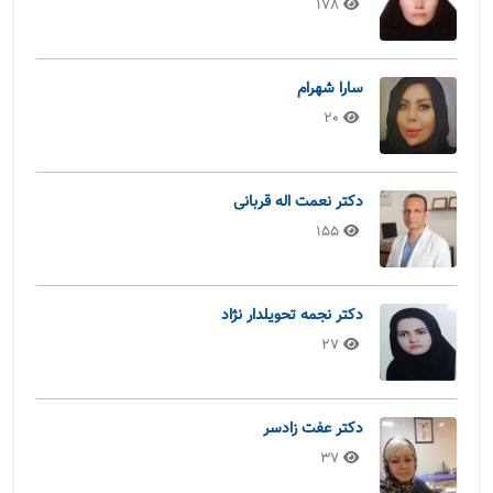
178
سارا شهرام
20
دکتر نعمت اله قربانی
155
دکتر نجمه تحویلدار نژاد
27
دکتر عفت زادسر
37