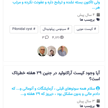
ولی تاکنون بسته نشده و ترشح داره و عفونت نکرده و مرتب
هر...
4 سال پیش
برچسب ها
# کیست مویی
# سینوس پیلونیدال
# Pilonidal cyst
3
4,121
آیا وجود کیست آراکنوئید در جنین 29 هفته خطرناک
است؟
سلام همه سونوهای قبلی ، آزمایشگات و آنومالی و... که
دادم عالی و بدون مشکل بود ، دیروز که 29 هفته و...
3 سال پیش
برچسب ها