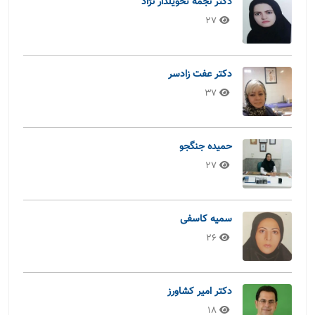
دکتر نجمه تحویلدار نژاد
27
دکتر عفت زادسر
37
حمیده جنگجو
27
سمیه کاسفی
26
دکتر امیر کشاورز
18