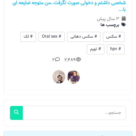
شخصی داشتم و دخولی صورت نگرفت..من متوجه ضایعه ای
با...
3 سال پیش
برچسب ها
# سکس
# سکس دهانی
# Oral sex
# لک
# hpv
# تورم
2
2,489