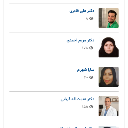
دکتر علی قادری
8
دکتر مریم احمدی
178
سارا شهرام
20
دکتر نعمت اله قربانی
155