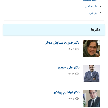
اخبار سلامت
طب مکمل
جراحی
دکترها
دکتر فروزان سیاوش موخر
1479
دکتر علی اجودی
743
دکتر ابراهیم پوراکبر
237