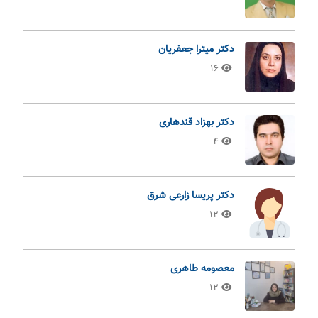
دکتر میترا جعفریان
16
دکتر بهزاد قندهاری
4
دکتر پریسا زارعی شرق
12
معصومه طاهری
12