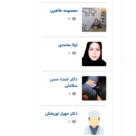
معصومه طاهری
12
لیلا محمدی
8
دکتر تست سس
سلامتی
7
دکتر مهیار نوربخش
7