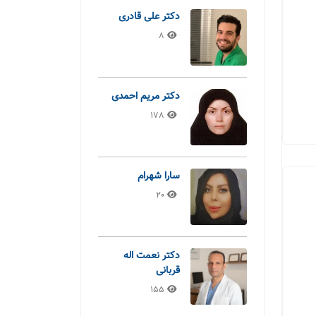
دکتر علی قادری
8
دکتر مریم احمدی
178
سارا شهرام
20
دکتر نعمت اله
قربانی
155