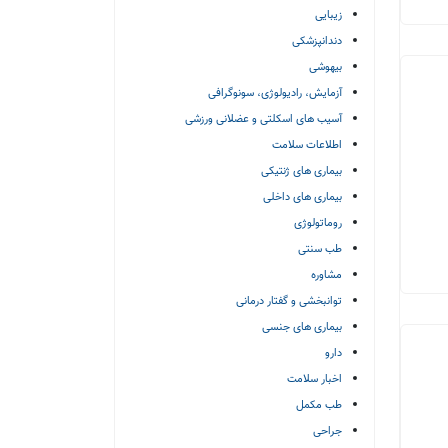
زیبایی
دندانپزشکی
بیهوشی
آزمایش، رادیولوژی، سونوگرافی
آسیب های اسکلتی و عضلانی ورزشی
اطلاعات سلامت
بیماری های ژنتیکی
بیماری های داخلی
روماتولوژی
طب سنتی
مشاوره
توانبخشی و گفتار درمانی
بیماری های جنسی
دارو
اخبار سلامت
طب مکمل
جراحی