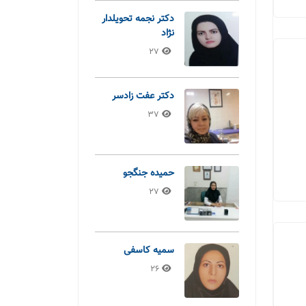
دکتر نجمه تحویلدار
نژاد
27
دکتر عفت زادسر
37
حمیده جنگجو
27
سمیه کاسفی
26