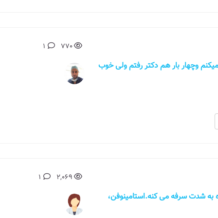
1
770
اه سرفه میکنم وچهار بار هم دکتر رفتم ولی خوب
1
2,069
 به شدت سرفه می کنه.استامینوفن،