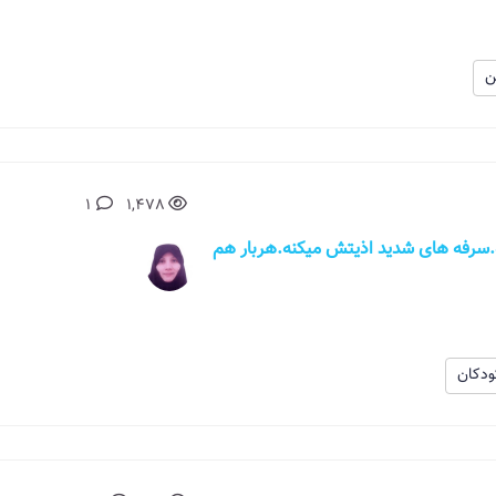
ن
1
1,478
سرفه های شدید اذیتش میکنه.هربار هم
دکان