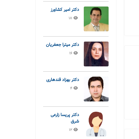
دکتر امیر کشاورز
18
دکتر میترا جعفریان
16
دکتر بهزاد قندهاری
4
دکتر پریسا زارعی
شرق
12