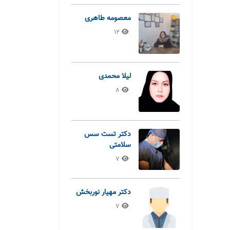
معصومه طاهری
12
لیلا محمدی
8
دکتر تست سس
سلامتی
7
دکتر مهیار نوربخش
7