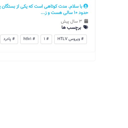
با سلام. مدت کوتاهی است که یکی از بستگان پ
حدود 10 سالی هست و ز...
3 سال پیش
برچسب ها
# ویروس HTLV
# 1
# htlv1
# پادرد