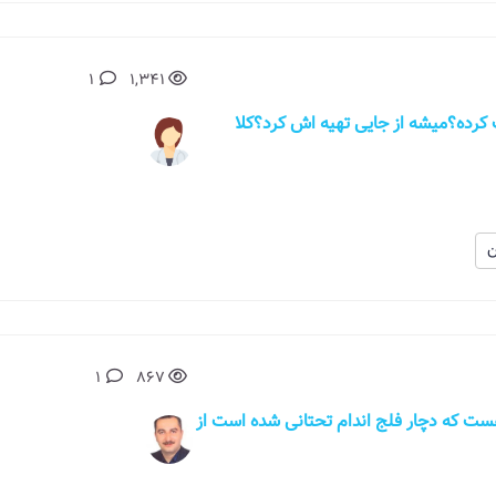
1
1,341
ندم دکتر مونا کبیری واکسن htlv 1 ثبت کرده؟میشه از جایی تهیه اش کرد؟کلا
ن
1
867
دو سال هست که دچار فلج اندام تحتانی شده است از