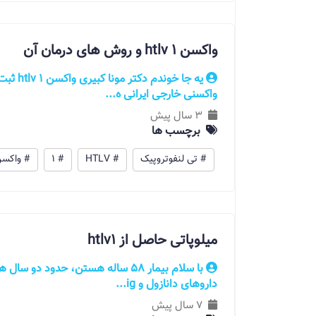
واکسن htlv 1 و روش های درمان آن
یه جا خو
واکسنی خارجی ایرانی ه...
3 سال پیش
برچسب ها
# تی لنفوتروپیک
# HTLV
# ۱
# واکس
میلوپاتی حاصل از htlv1
با سلام بیمار 58 ساله هستن، حدود 
داروهای دانازول و ig...
7 سال پیش