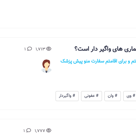
1
1,713
 بخیر بنده به htlv1 مبتلا هستم و برای اقامتم سفارت منو پیش پزشک
# وی
# وان
# عفونی
# واگیردار
1
1,777