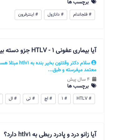
برچسب ها
# فلجاندام
# دانازول
# اینترفرون
آیا بیماری عفونی HTLV - 1 جزو دسته بیماری های واگیر دار است؟
سلام دکتر وقتتون
معتمد میفرسته و طبق...
4 سال پیش
برچسب ها
# HTLV
# 1
# اچ
# تی
# ال
آیا زانو درد و پادرد ربطی به htlv1 دارد؟