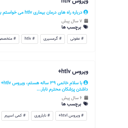
ویروس htlv
درباره راه های درمان بیماری htlv می خواستم بدونم و اینکه باید به چه پزشکی مراجعه کنم؟
7 سال پیش
برچسب ها
# عفونی
# گرمسیری
# htlv
# متخصص 
ویروس htlv+
با س
داشتن پزشکان محترم نابار...
6 سال پیش
برچسب ها
# ویروس htvl+
# ناباروری
# کمی اسپرم