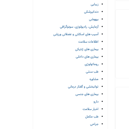
زیبایی
دندانپزشکی
بیهوشی
آزمایش، رادیولوژی، سونوگرافی
آسیب های اسکلتی و عضلانی ورزشی
اطلاعات سلامت
بیماری های ژنتیکی
بیماری های داخلی
روماتولوژی
طب سنتی
مشاوره
توانبخشی و گفتار درمانی
بیماری های جنسی
دارو
اخبار سلامت
طب مکمل
جراحی