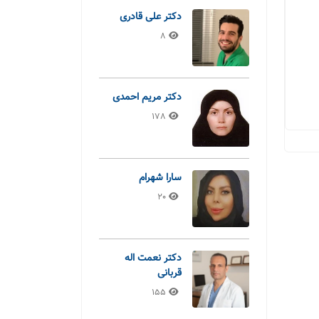
دکتر علی قادری
8
دکتر مریم احمدی
178
سارا شهرام
20
دکتر نعمت اله
قربانی
155