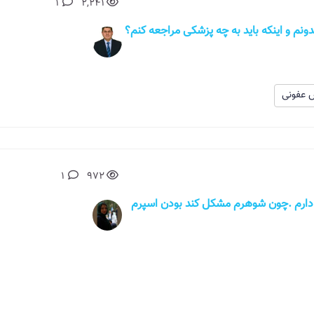
1
2,241
عفونی
1
972
لام خانمی 39 ساله هستم، ویروس htlv+ دارم .چون شوهرم مشکل کند بودن اسپرم