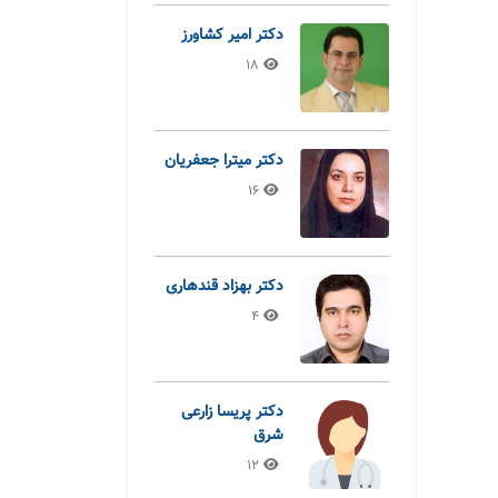
دکتر امیر کشاورز
18
دکتر میترا جعفریان
16
دکتر بهزاد قندهاری
4
دکتر پریسا زارعی
شرق
12