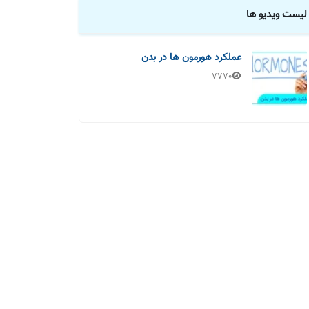
لیست ویدیو ها
عملکرد هورمون ها در بدن
7770