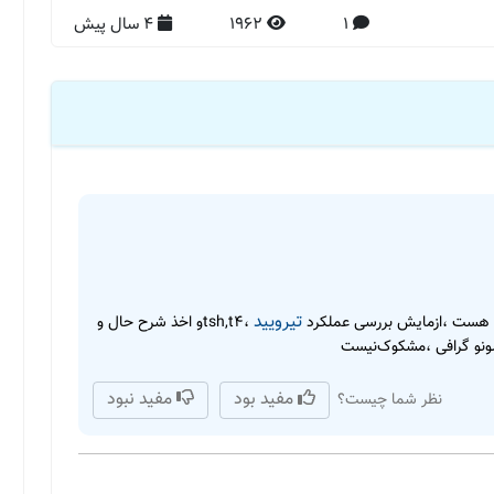
1
1962
4 سال پیش
تیرویید
ت هست ،ازمایش بررسی عملکرد
،tsh,t4و اخذ شرح حال و
ونو گرافی ،مشکوک‌نیست
مفید بود
مفید نبود
نظر شما چیست؟