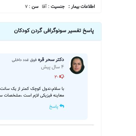
اطلاعات بیمار :
جنسیت
: آقا
سن
: 7
پاسخ تفسیر سونوگرافی گردن کودکان
دکتر سحر قره
فوق غدد داخلی
4 سال پیش
-2
با سلام‌،ندول کوچک کمتر از یک سان
معاینه فیزیکی لازم است ،مشخصات س
پاسخ