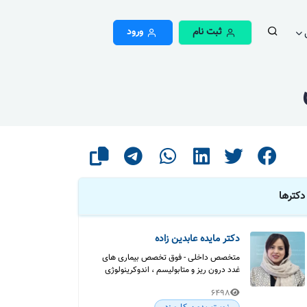
ثبت نام
ورود
دکترها
دکتر مایده عابدین زاده
متخصص داخلی - فوق تخصص بیماری های
غدد درون ریز و متابولیسم ، اندوکرینولوژی
6498