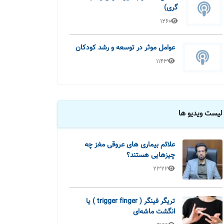
گری)
1260
عوامل موثر در توسعه و رشد کودکان
1143
لیست ویدیو ها
علائم بیماری های عروقی مغز چه
چیزهایی هستند؟
2322
تریگر فینگر ( trigger finger ) یا
انگشت ماشه‌ای