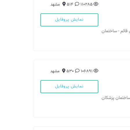
110285
514
مشهد
نمایش پروفایل
ان قائم - ساختمان
106891
530
مشهد
نمایش پروفایل
- ساختمان پزشکان