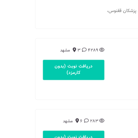
 آباد، عارف 8، ساختمان پزشکان ققنوس،
4289
3
مشهد
دریافت نوبت (بدون
کارمزد)
283
6
مشهد
دریافت نوبت (بدون