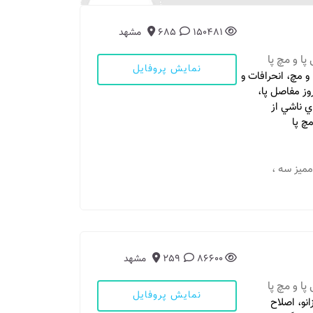
150481
685
مشهد
 و مچ پا
نمایش پروفایل
و مچ، انحرافات و
وز مفاصل پا،
ي ناشي از
چ پا
 ممیز سه ،
86600
259
مشهد
 و مچ پا
نمایش پروفایل
نو، اصلاح