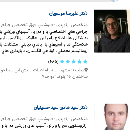
دکتر علیرضا موسویان
متخصص ارتوپدی - فلوشیپ فوق تخصصی جراحی پا
جراحي هاي اختصاصي پا و مچ پا، آسيبهاي ورزشي پا 
بد شكلي ها، اصلاح راه رفتن، هالوكس والگوس، ارتر
شكستگي ها و آسيبهاي پا، پاهاي ديابتي، مشكلات پا
روماتيسم مفصلي، كوتاهي انگشتان، ناپايداري هاي م
(685)
مطب 1: مشهد - سه راه ادبیات ، نبش ابن سینا دو
ساختمان 46 بلوک1 ،واحد9
دکتر سید هادی سید حسینیان
متخصص ارتوپدی - فلوشیپ فوق تخصصی جراحی پا
ارتروسکوپی مچ پا و زانو، آسیب های ورزشی مچ پا و زا