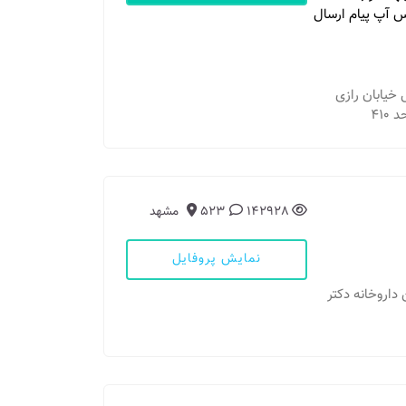
تس آپ پیام ارسال
 خیابان رازی
142928
523
مشهد
نمایش پروفایل
ن داروخانه دکتر