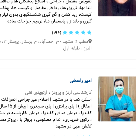
تعویض مفصل ، جراحی و اصلاح بدشکلی ها و نواقص
اندامها، تزریق های داخل مفاصل و کیست ها، پونک
کیست، ریداکشن و گچ گیری شکستگیهای بدون نیاز به
گیری و بانداژ و پانسمان ها، ترمیم جراحات ساده
(196)
مطب 1:
البرز ، طبقه اول
امیر راسخی
کارشناسی ارتز و پروتز ، ارتوپدی فنی
اسکن کف پا در مشهد | اصلاح غیر جراحی انحرافات ا
اطفال ) | پای پ
کف پا ، درمان صافی کف پا ، درمان خارپاشنه در مشهد
، زانوی ضربدری، اندام مصنوعی ، پروتز پا ، پروتز دس
کفش طبی در مشهد