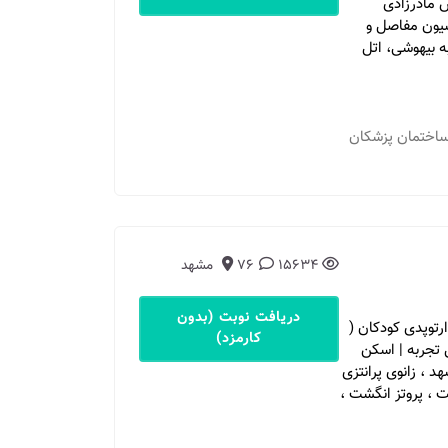
 مادرزادی
سیون مفاصل و
 بیهوشی، اتل
 مشهد - خ احمدآباد، خ پرستار، پرستار 3، ساختمان پزشکان
15634
76
مشهد
دریافت نوبت (بدون
رتوپدی کودکان (
کارمزد)
رانتزی | پای ضربدری | بیش از 15 سال تجربه | اسکن
 ، زانوی پرانتزی
ت ، پروتز انگشت ،