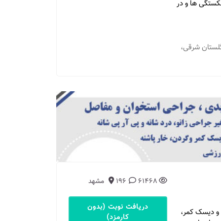
شکستگی ها و در
 گلستان شرقی،
61468
196
مشهد
دریافت نوبت (بدون
و دیسک کمر،
کارمزد)