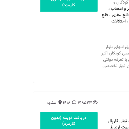
ودکان و
کارمزد)
 و اعصاب ،
فلج مغزی ، فلج
 اختلالات
انتهای بلوار
صی کودکان اکبر
با تعرفه دولتی
ستان فوق تخصصی
418523
1618
مشهد
دریافت نوبت (بدون
ونل کارپال
کارمزد)
اجودی: 09151192073 لطفا جهت ارتباط