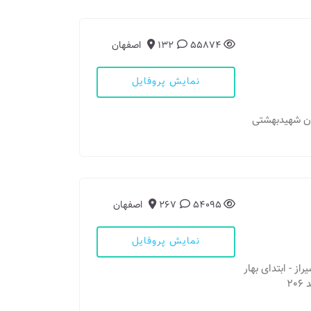
55874
132
اصفهان
نمایش پروفایل
54095
267
اصفهان
نمایش پروفایل
یراز - ابتدای بهار
2