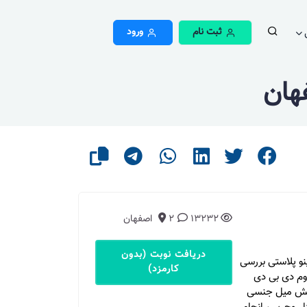
ثبت نام
ورود
هان
13232
2
اصفهان
دریافت نوبت (بدون
ینو پلاستی بررسی
کارمزد)
اوم دی بی دی
کاهش میل جنسی