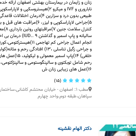
طبیعی بدون درد و سزارین ۴)درمان اختلالا
۵)جراحی لاپاراسکوپی و لیزر، ۶)مراقبت ه
کنترل سلامت
و جراحی زگیل تناسلی ،۱۳) افتادگی رحم و م
خلفی) ۱۴)پاپ اسمیر معم
رحم شامل توبکتوی و سالپنگوستومی و سالپنژکتومی،
۱۶)عمل های زیبایی زنان ش
(15)
سپاهان،طبقه دوم،واحد چهارم
دکتر الهام نقشینه