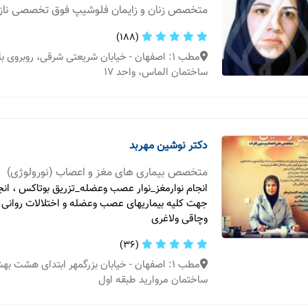
متخصص زنان و زایمان فلوشیپ فوق تخصصی نازا
(188)
مطب 1: اصفهان - خیابان شریعتی شرقی، روبروی ب
ساختمان الماس، واحد 17
دکتر نوشین مهربد
متخصص بیماری های مغز و اعصاب (نورولوژی)
انجام نوارمغز_نوار عصب وعضله_تزریق بوتاکس ، ان
جهت کلیه بیماریهای عصب وعضله و اختلالات روانی 
وچاقی ولاغری
(36)
مطب 1: اصفهان - خیابان بزرگمهر ابتدای هشت 
ساختمان مروارید طبقه اول