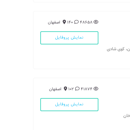
48658
140
اصفهان
نمایش پروفایل
41874
102
اصفهان
نمایش پروفایل