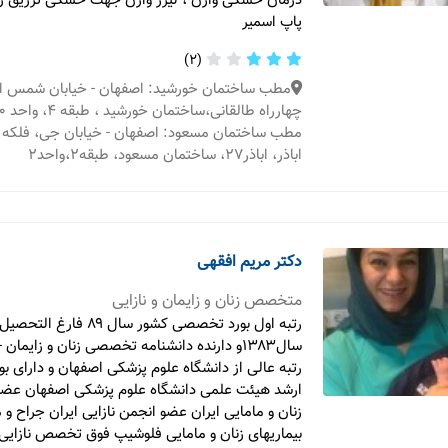
درمان خشکی واژن ، لیزر واژن جهت خشکی تزریق ژل
پاپ اسمیر
(2)
مطب ساختمان خورشید: اصفهان - خیابان شمس ا
چهارراه طالقانی،ساختمان خورشید ، طبقه 4، واحد 20
مطب ساختمان مسعود: اصفهان - خیابان جی، فلکه خ
اباذر، اباذر27، ساختمان مسعود، طبقه2،واحد2
دکتر مریم افقهی
متخصص زنان و زایمان و نازایی
رتبه اول بورد تخصصی کشور سال ۸۹
سال۱۳۸۳و دارنده دانشنامه تخصصی زنان و زایمان 
رتبه عالی از دانشگاه علوم پزشکی اصفهان و دارای
ارشد هیئت علمی دانشگاه علوم پزشکی اصفهان عض
زنان و مامایی ایران عضو انجمن نازایی ایران جراح