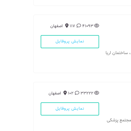
41093
117
اصفهان
نمایش پروفایل
، ساختمان اریا
33222
102
اصفهان
نمایش پروفایل
، مجتمع پزشکی