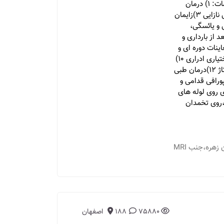
زنان و زایمان در بیمارستان بهشتی اصفهان ارائه خدمات: ۱) درمان
ناباروری و IVF و میکرو ۲)هیستروسکپی و لاپاراسکوپی نازایی ۳)زایمان
ت قاعدگی و یائسگی،
ای قبل و بعد از بارداری و
 جنین ۷)مراقبتهای روتین بارداری ۸)معاینات دوره ای و
سالیانه و پاپ اسمیر و گذاشتن IUD.. ۹) درمان بی اختیاری ادراری ۱۰)
انجام اعمال جراحی کم تهاجمی ۱۱)هیسترکتومی،کورتاژ ۱۲)درمان طبی
ثانه(کولپورافی قدامی و
ولی و لیکوئید، ۱۵)عمل های روی لوله های
،روی تخمدان
مطب 1: اصفهان - خیابان محتشم کاشانی،ساختمان زهره،جنب MRI
75880
188
اصفهان