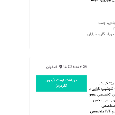
 وچریی، انجام
بادی، جنب
وراسگان، خیابان
10054
15
اصفهان
دریافت نوبت (بدون
 فارغ التحصیل پزشکی در
کارمزد)
- فلوشیپ نازایی با
 بورد تخصصی عضو
و رسمی انجمن
 و متخصص
بیماریهای زنان و مامایی فلوشیپ فوق تخصص نازایی و IVF متخصص