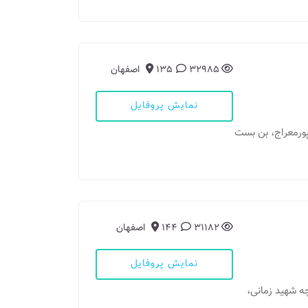
32985
135
اصفهان
نمایش پروفایل
 پورمعراج، بن بست
31182
144
اصفهان
نمایش پروفایل
وچه شهید زمانی،