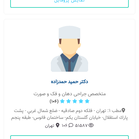
نمایش پروفایل
دکتر حمید حمدزاده
متخصص جراحی دهان و فک و صورت
(106)
مطب 1: تهران - فلكه دوم صادقيه - ضلع شمال غربي - پشت
پارك استقلال- خيابان گلستان يكم- ساختمان فانوس- طبقه پنجم
51587
106
تهران