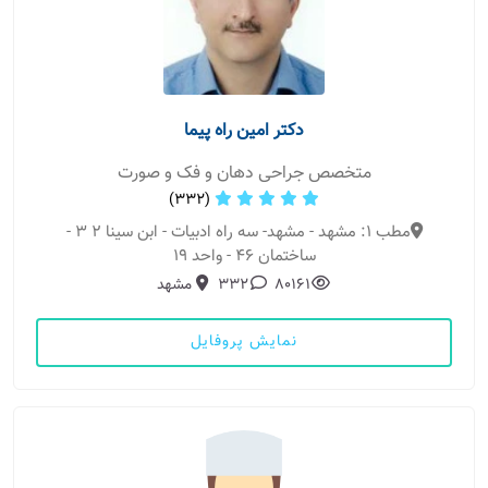
دکتر امین راه پیما
متخصص جراحی دهان و فک و صورت
(332)
مطب 1: مشهد - مشهد- سه راه ادبیات - ابن سینا 2 3 -
ساختمان 46 - واحد 19
80161
332
مشهد
نمایش پروفایل