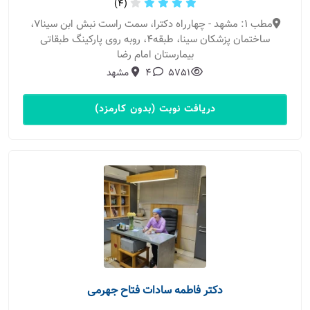
(4)
مطب 1: مشهد - چهارراه دکترا، سمت راست نبش ابن سینا7،
ساختمان پزشکان سینا، طبقه۴، روبه روی پارکینگ طبقاتی
بیمارستان امام رضا
5751
4
مشهد
دریافت نوبت (بدون کارمزد)
دکتر فاطمه سادات فتاح جهرمی