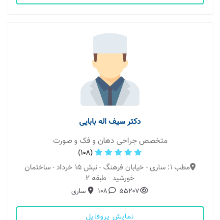
دکتر سیف اله بابایی
متخصص جراحی دهان و فک و صورت
(108)
مطب 1: ساری - خیابان فرهنگ - نبش ۱۵ خرداد - ساختمان
خورشید - طبقه ۲
55207
108
ساری
نمایش پروفایل