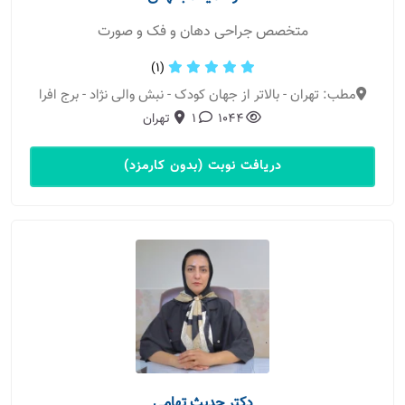
متخصص جراحی دهان و فک و صورت
(1)
مطب: تهران - بالاتر از جهان کودک - نبش والی نژاد - برج افرا
1044
1
تهران
دریافت نوبت (بدون کارمزد)
دکتر حدیث تهامی