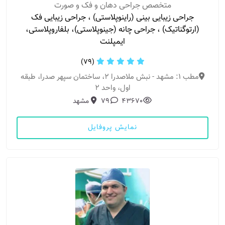
متخصص جراحی دهان و فک و صورت
جراحی زیبایی بینی (راینوپلاستی) ، جراحی زیبایی فک
(ارتوگناتیک) ، جراحی چانه (جینوپلاستی)، بلفاروپلاستی،
ایمپلنت
(79)
مطب 1: مشهد - نبش ملاصدرا ٢، ساختمان سپهر صدرا، طبقه
اول، واحد ٢
43670
79
مشهد
نمایش پروفایل