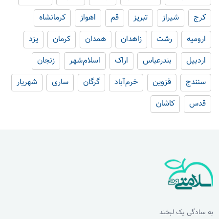
کرج
شیراز
تبریز
قم
اهواز
کرمانشاه
ارومیه
رشت
زاهدان
همدان
کرمان
یزد
اردبیل
بندرعباس
اراک
اسلام‌شهر
زنجان
سنندج
قزوین
خرم‌آباد
گرگان
ساری
شهریار
قدس
کاشان
به سادگی یک لبخند