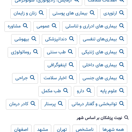
اطلاعات سلامت
آزمایش، رادیولوژی، سونوگرافی
ارتوپدی
بیماری های پوستی
زنان و زایمان
بیماری های ادراری و تناسلی
عمومی
مشاوره
بیماری‌های تنفسی
دندانپزشکی
بیهوشی
بیماری های ژنتیکی
طب سنتی
روماتولوژی
بیماری های داخلی
اینفوگرافی
بیماری های جنسی
اخبار سلامت
جراحی
علوم پایه
دارو
طب مکمل
توانبخشی و گفتار درمانی
پرستار
کادر درمان
نوبت پزشکان بر اساس شهر
همه شهرها
نامشخص
تهران
مشهد
اصفهان