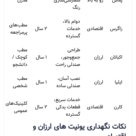
پلاس
رو به بالا
سفارشی‌سازی
مدرن
رنگ
دوام بالا،
مطب‌های
زاگرس
اقتصادی
خدمات
۲ سال
پرمراجعه
گسترده
طراحی
مطب
اکباتان
ارزان
جمع‌وجور،
۱ سال
کوچک /
صندلی راحت
دانشجو
نصب آسان،
مطب
ایلیا
ارزان
۱ سال
صندلی ساده
شخصی
خدمات سریع،
کلینیک‌های
کارن
اقتصادی
قطعات یدکی
۲ سال
عمومی
گسترده
نکات نگهداری یونیت‌ های ارزان و