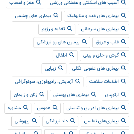
آسیب های اسکلتی و عضلانی ورزشی
مغز و اعصاب
بیماری های غدد و متابولیک
بیماری های چشمی
بیماری های سرطانی
تغذیه و رژیم
قلب و عروق
بیماری های روانپزشکی
گوش و حلق و بینی
اطفال
بیماری های عفونی انگلی
زیبایی
اطلاعات سلامت
آزمایش، رادیولوژی، سونوگرافی
ارتوپدی
بیماری های پوستی
زنان و زایمان
بیماری های ادراری و تناسلی
عمومی
مشاوره
بیماری‌های تنفسی
دندانپزشکی
بیهوشی