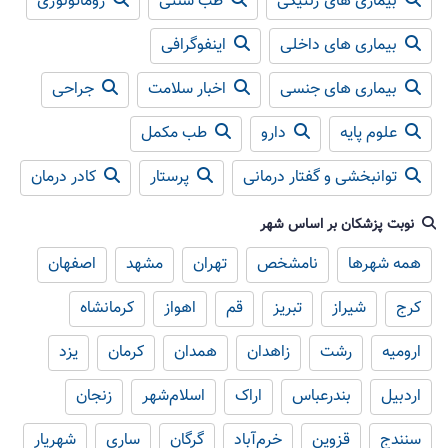
بیماری های ژنتیکی
طب سنتی
روماتولوژی
بیماری های داخلی
اینفوگرافی
بیماری های جنسی
اخبار سلامت
جراحی
علوم پایه
دارو
طب مکمل
توانبخشی و گفتار درمانی
پرستار
کادر درمان
نوبت پزشکان بر اساس شهر
همه شهرها
نامشخص
تهران
مشهد
اصفهان
کرج
شیراز
تبریز
قم
اهواز
کرمانشاه
ارومیه
رشت
زاهدان
همدان
کرمان
یزد
اردبیل
بندرعباس
اراک
اسلام‌شهر
زنجان
سنندج
قزوین
خرم‌آباد
گرگان
ساری
شهریار