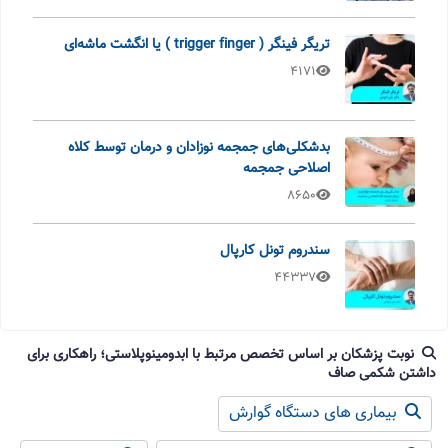
تریگر فینگر ( trigger finger ) یا انگشت ماشه‌ای
4171
بدشکلی‌های جمجمه نوزادان و درمان توسط کلاه
اصلاحی جمجمه
8650
سندروم تونل کارپال
44337
نوبت پزشکان بر اساس تخصص مرتبط با ابدومینوپلاستی؛ راهکاری برای
داشتن شکمی صاف
بیماری های دستگاه گوارش