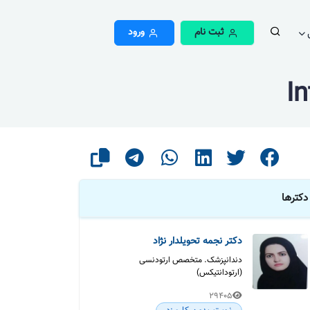
ثبت نام
ورود
I
دکترها
دکتر نجمه تحویلدار نژاد
دندانپزشک. متخصص ارتودنسی
(ارتودانتیکس)
29405