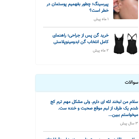
پیرسینگ؛ چطور بفهمیم پوستمان در
خطر است؟
1 ماه پیش
خرید گن پس از جراحی؛ راهنمای
کامل انتخاب گن ابدومینوپلاستی
2 ماه پیش
سوالات
سلام‌ من لبخند لثه ای دارم. ولی مشکل مهم ترم کج
شدم یک طرف از لبم موقع صحبت و خنده ست.
میخواستم ببین...
3 سال پیش