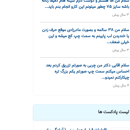
سلام من اقا هستم و دوست دارم سینه هام دقیقا زنانه
باشه سایز 75 چطور میتونم این کارو انجام بدم باید...
3 سال پیش
سلام من 38 سالمه و بصورت مادرزادی موقع حرف زدن
یا خندیدن لب پایینم به سمت چپ کج میشه و این
خیلی ضعف...
3 سال پیش
سلام اقایی دکتر من چربی به صورتم تزریق کردم بعد
احساس میکنم سمت چپ صورتم یکم بزرگ تره
چیکارکنم نمیدو...
4 سال پیش
لیست پادکست ها