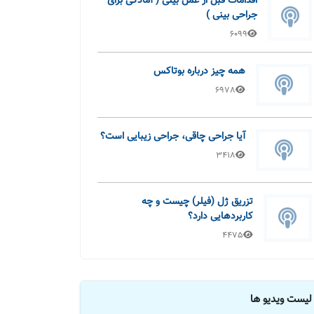
اقدامات قبل از عمل بینی ( آمادگی برای
جراحی بینی )
6099
همه چیز درباره بوتاکس
6978
آیا جراحی چاقی، جراحی زیبایی است؟
3418
تزریق ژل (فیلر) چیست و چه
کاربردهایی دارد؟
4475
لیست ویدیو ها