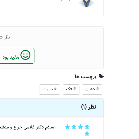
نظر ش
مفید بود
برچسب ها
# دهان
# فک
# صورت
نظر (1)
سلام دکتر غلامی جراح و متشخ