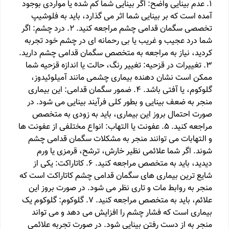
1. عدم بینایی واضح: اگر بینایی شما کم شده یا مواردی بوجود
آمده است که بر بینایی شما اثر می گذارد، باید به فلوشیپ
تخصصی سگمان قدامی چشم مراجعه کنید. 2. درد چشم: اگر
شما درد عجیب و غریب یا بی رحمانه ای در چشم خود تجربه
کردید، نیاز به مراجعه به متخصص سگمان قدامی چشم دارید.
3. تغییرات در قزحیه: تغییر رنگ، حالت یا اندازه قزحیه شما
ممکن است نشان دهنده بیماری چشمی مانند آمیلوئیدوز،
گلوکوم، یا آفتی باشد. 4. ضمور سگمان قدامی: این بیماری
منجر به ضعف بینایی و بطور کلی فرآیند بینایی می شود. در
صورت احتمال بروز این بیماری، باید به زودی به متخصص
مراجعه کنید. 5. عفونت یا التهاب: انواع مختلفی از عفونت ها
و التهابات می توانند منجر به مشکلات سگمان قدامی چشم
شوند. اگر شما علائمی نظیر خارش، ترشح، قرمزی یا ورم
دیدید، باید به متخصص مراجعه کنید. 6. کاتاراکت: یکی از
شایع ترین بیماری های سگمان قدامی چشم کاتاراکت است که
منجر به روابط مات و تاری نظر می شود. در صورت بروز این
علائم، باید به متخصص مراجعه کنید. 7. گلوکوم: گلوکوم یک
بیماری است که فشار چشم را افزایش می دهد و می تواند
منجر به از دست رفتن بینایی شود. در صورت تجربه علائمی