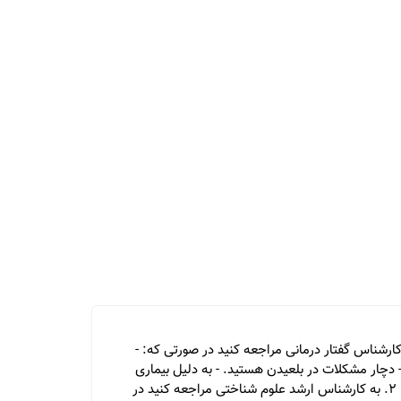
درمانی و کارشناس ارشد علوم شناختی دو حرفه متفاوت هستند که دارای زمینه های تخصصی متفاوتی هستند. 1. به کارشناس گفتار درمانی مراجعه کنید در صورتی که: -
 دچار مشکلات در بلعیدن هستید. - به دلیل بیماری
هایی مثل پارکینسون یا آلزایمر، در داشتن گفتگوهای معنی دار مشکل دارید. - اگر فرزندتان دیر برخوردار از هر نوع گفتار یا زبان شد. 2. به کارشناس ارشد علوم شناختی مراجعه کنید در