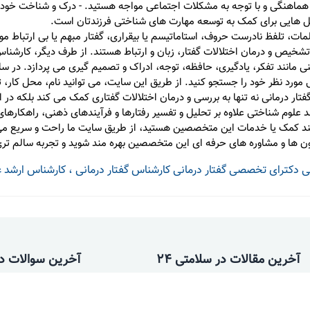
 هماهنگی و با توجه به مشکلات اجتماعی مواجه هستید. - درک و شناخت خود از 
ل هایی برای کمک به توسعه مهارت های شناختی فرزندتان است.
لمات، تلفظ نادرست حروف، استاماتیسم یا بیقراری، گفتار مبهم یا بی ارتباط
تشخیص و درمان اختلالات گفتار، زبان و ارتباط هستند. از طرف دیگر، کارش
انند تفکر، یادگیری، حافظه، توجه، ادراک و تصمیم گیری می پردازد. در سایت
 مورد نظر خود را جستجو کنید. از طریق این سایت، می توانید نام، محل کا
 درمانی نه تنها به بررسی و درمان اختلالات گفتاری کمک می کند بلکه در ارت
علوم شناختی علاوه بر تحلیل و تفسیر رفتارها و فرآیندهای ذهنی، راهکارهای
ازمند کمک یا خدمات این متخصصین هستید، از طریق سایت ما راحت و سریع می 
ون ها و مشاوره های حرفه ای این متخصصین بهره مند شوید و تجربه سالم تری
ی
دکترای تخصصی گفتار درمانی
کارشناس گفتار درمانی ، کارشناس ارشد 
آخرین مقالات در سلامتی 24
آخرین سوالات در 
فیزیوتراپی کف لگن (شرق تهران)
خانواده