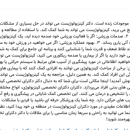
موجودات زنده است. دکتر کینزیولوژیست می تواند در حل بسیاری از مشکلات مر
ز درد عضلانی رنج می برید، کینزیولوژیست می تواند به شما کمک کند. با استفاده از مطال
راه حل های سالم و ایمن برای بهبود یافتن ارائه دهند. 2. صدمات ورزشی: اگر با فعالیت ورزشی خود صدمه د
حرکات صحیح، می تواند شما را در جلوگیری از صدمات آتی یاری رساند. 3. بهبود عملکرد ورزشی: ا
 خود دارید یا اگر از بیماری یا صدمه ریکاوری می کنید، کینزیولوژیست می تو
اگر می خواهید اطلاعاتی در مورد پیشگیری از آسیب های مرتبط با سیستم حرکتی یا 
6. مشکلات سلامت مزمن: برخی از مباحث کینزیولوژی می توانند به افرادی کمک کنند که با ب
ی این افراد کمک کند. به همین دلیل، مراجعه به یک کینزیولوژیست می تواند د
ش آمدید! اینجا مکانی است برای شما که به دنبال دکتر دکترای تخصصی کینز
ی های بدنی افراد می‌پردازد. دکتران دکترای تخصصی کینزیولوژی، انواع مختل
ی را تشخیص و درمان می کنند. این تخصص کمک شایانی در پیشگیری و رفع آس
 آسیب های حرکتی دارد. چه شما یک ورزشکار حرفه ای باشید یا فردی با مشکل
 اطلاعات مفیدی در مورد دکتران کینزیولوژیست در منطقه ی خود پیدا کنید، نظ
ا می توانید به راحتی و سریعا زمان مناسبی را برای ملاقات با دکتر دکترای تخ
ره‌مند شوید!