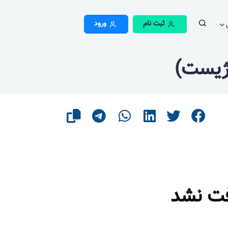
ثبت نام
ورود
وژیست)
فت نشد