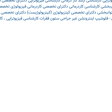
تراپی
کارشناسی ارشد کار درمانی
کارشناسی فیزیوتراپی
دکترای تخصصی فی
‌بخشی
کارشناسی کاردرمانی
دکترای تخصصی کاردرمانی
فیزیولوژی
تخصص 
وانبخشی
دکترای تخصصی کینزیولوژی (کینزیولوژیست)
دکترای تخصصی ارت
کارشناسی فیزیوتراپی ، ک
آخرین مقالات در سلامتی 24
آخرین سوالات در 
فیزیوتراپی کف لگن (شرق تهران)
خانواده
تغییرات پارانشیم کبد در سونوگرافی چه
ازدواج گروه خ
مفهومی دارد؟
مشاوره
برای رفع خشکی مو چه کنیم؟
خودارضایی
خواب زیاد نشانه کمبود کدام ویتامین
قدم تا چقدر ر
است؟ بررسی علت‌ها و کمبودهای
برای افزایش قد بعد از 18 س
تغذیه‌ای