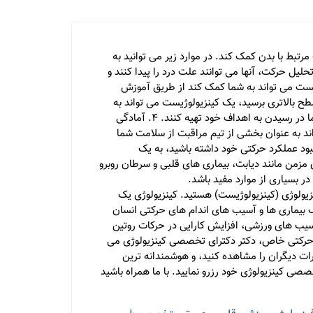
تبط با بدن کمک کند. در موارد زیر می توانید به
عه و تحلیل حرکت، آنها می توانند علت درد را پیدا کنند و
یده اید، یک کینزیولوژیست می تواند به شما کمک کند از طریق آموزش
گر می خواهید در ورزش خود به سطح بالاتری برسید، یک کینزیولوژیست می تواند به
شما کمک کند. با تحلیل حرکت های شما، آنها می توانند نقاط ضعف و قدرت شما را شناسایی کنند و برنامه ای جامع برای کمک به شما در رسیدن به اهداف خود تهیه کنند. 4. آمادگی
اند به عنوان بخشی از تیم مراقبت از سلامت شما
بهبود عملکرد حرکتی خود داشته باشید، به یک
یماری های مزمن مانند دیابت، بیماری های قلبی و سرطان روبرو
ر بسیاری از موارد مفید باشد.
یولوژی (کینزیولوژیست) هستید. کینزیولوژی یک
ف بیماری ها و آسیب های اندام های حرکتی انسان
یب های ورزشی، افزایش کارایی در حرکات روتین
ات حرکتی خاص، دکتر دکترای تخصصی کینزیولوژی می
رات دیگران را مشاهده کنید، و هوشمندانه ترین
صصی کینزیولوژی خود رزرو نمایید. با ما همراه باشید