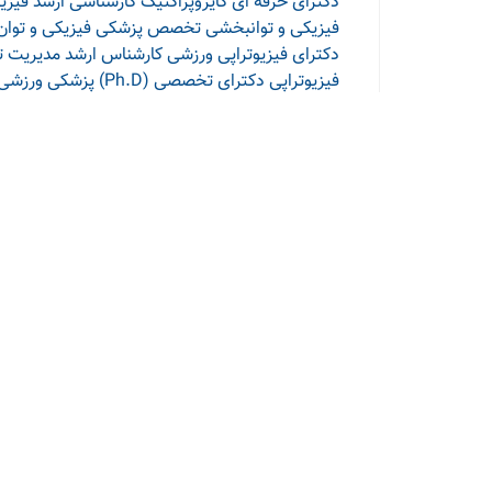
دکترای حرفه ای کایروپراکتیک
کارشناسی ارشد فیزیو
فیزیکی و توانبخشی
تخصص پزشکی فیزیکی و توان
دکترای فیزیوتراپی ورزشی
کارشناس ارشد مدیریت ت
فیزیوتراپی
دکترای تخصصی (Ph.D) پزشکی ورزشی - فلوشیپ اینترونشن غیر جراحی ستون فقرات
سلامتی 24
درباره ما
معرفی بنری در سایت
عضویت پزشکان
به سادگی یک لبخند
ارتباط با ما در شبکه
های اجتماعی