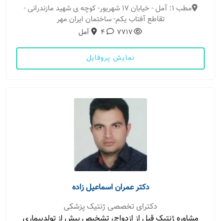
مطب 1: آمل - خیابان ۱۷ شهریور- کوچه ی شهید مازندرانی -
تقاطع آفتاب یکم- ساختمان ایران مهر
7717
4
آمل
نمایش پروفایل
دکتر عمران اسماعیل زاده
دکترای تخصصی ژنتیک پزشکی
مشاوره ژنتیک قبل از ازدواج، تشخیص پیش از تولدبیماری