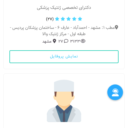
دکترای تخصصی ژنتیک پزشکی
(27)
مطب 1: مشهد - احمدآباد - عارف 6 - ساختمان پزشکان پردیس -
طبقه اول - مرکز ژنتیک والا
3133
27
مشهد
نمایش پروفایل