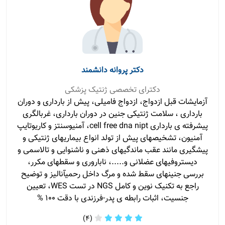
دکتر پروانه دانشمند
دکترای تخصصی ژنتیک پزشکی
آزمایشات قبل ازدواج، ازدواج فامیلی، پیش از بارداری و دوران
بارداری ، سلامت ژنتیکی جنین در دوران بارداری، غربالگری
پیشرفته ی بارداری cell free dna nipt، آمنیوسنتز و کاریوتایپ
آمنیون، تشخیصهای پیش از تولد انواع بیماریهای ژنتیکی و
پیشگیری مانند عقب ماندگیهای ذهنی و ناشنوایی و تالاسمی و
دیستروفیهای عضلانی و.....، ناباروری و سقطهای مکرر،
بررسی جنینهای سقط شده و مرگ داخل رحمیآنالیز و توضیح
راجع به تکنیک نوین و کامل NGS در تست WES، تعیین
جنسیت، اثبات رابطه ی پدر-فرزندی با دقت ۱۰۰ %
(4)