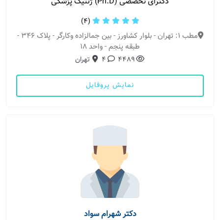
دکترای تخصصی (Ph.D) ژنتیک پزشکی
(4)
مطب 1: تهران - بلوار کشاورز - بین جمالزاده وکارگر - پلاک ۳۴۶ -
طبقه پنجم - واحد ۱۸
4489
4
تهران
نمایش پروفایل
دکتر شهرام سواد