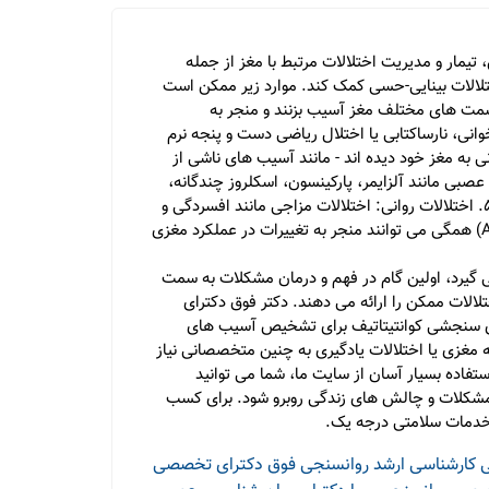
یمار و مدیریت اختلالات مرتبط با مغز از جمله
ختلالات بینایی-حسی کمک کند. موارد زیر ممکن است
ی از مواد مخدر می توانند به قسمت های مختلف مغز آسیب بزنند و منجر به
ت یادگیری مانند نارساخوانی، نارساکتابی یا اختلال ریاضی دست و پنجه نرم
های مغزی: افرادی که آسیب های جسمانی به مغز خود دیده اند - مانند آسیب های ناشی از
ری های عصبی: بیمارانی که از بیماری های عصبی مانند آلزایمر، پارکینسون، اسکلروز چندگانه،
اپی لپسی یا دیگر اختلالات مغزی رنج می برند، ممکن است نیازمند توجه به چالش های روانی و رفتاری مرتبط با بیماری خود باشند. 5. اختلالات روانی: اختلالات مزاجی مانند افسردگی و
اختلال دوقطبی، اختلالات اضطرابی مانند اختلالات پریشانی وجودی، و اختلالات رفتاری مانند اختلال عدم توجه و بیش فعالی (ADHD) همگی می توانند منجر به تغییرات در عملکرد مغزی
 گیرد، اولین گام در فهم و درمان مشکلات به سمت
لالات ممکن را ارائه می دهند. دکتر فوق دکترای
های سنجشی کوانتیتاتیف برای تشخیص آسیب های
 مغزی یا اختلالات یادگیری به چنین متخصصانی نیاز
تفاده بسیار آسان از سایت ما، شما می توانید
 مشکلات و چالش های زندگی روبرو شود. برای کسب
ه خدمات سلامتی درجه یک.
ی
کارشناسی ارشد روانسنجی
فوق دکترای تخصصی