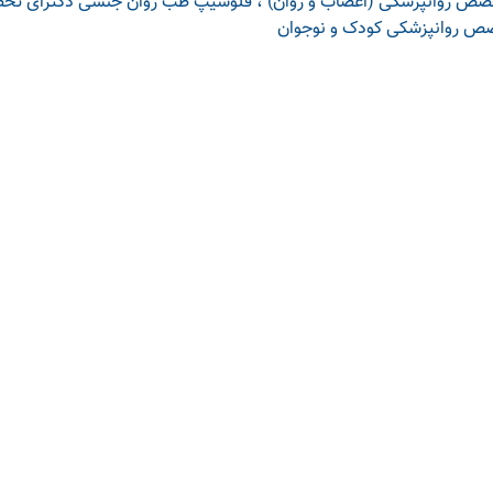
ص روانپزشکی (اعصاب و روان) ، فلوشیپ طب روان جنسی
دکترای تخ
ص روانپزشکی کودک و نوجوان
آخرین مقالات در سلامتی 24
آخرین سوالات در 
فیزیوتراپی کف لگن (شرق تهران)
خانواده
تغییرات پارانشیم کبد در سونوگرافی چه
ازدواج گروه خ
مفهومی دارد؟
مشاوره
برای رفع خشکی مو چه کنیم؟
خودارضایی
خواب زیاد نشانه کمبود کدام ویتامین
قدم تا چقدر ر
است؟ بررسی علت‌ها و کمبودهای
برای افزایش قد بعد از 18 س
تغذیه‌ای
همه چیز درباره مهاجرت کارشناس اتاق
عمل به استرالیا در 2024