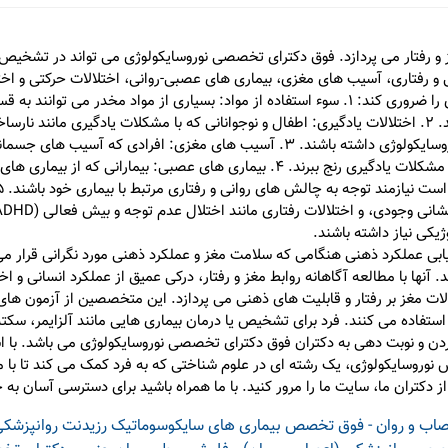
و رفتار می پردازد. فوق دکترای تخصصی نوروسایکولوژی می تواند در تشخیص، ت
عی و رفتاری، آسیب های مغزی، بیماری های عصبی-روانی، اختلالات حرکتی و ا
نیاز به مراجعه به فوق دکترای تخصصی نوروسایکولوژی را ضروری کند: 1. سوء استفاده از مواد: بسیار
رفتارهای نامتعارف یا مشکلات شدید روحی-روانی شوند. 2. اختلالات یادگیری: اطفال و نوجوانانی که با مشکلا
می کنند، ممکن است نیاز به توجه خاصی در زمینه نوروسایکولوژی داشته باشند. 3. آسیب 
تصادفات -- ممکن است از اختلالات رفتاری، حافظه یا مشکلات یادگیری رنج ببرند. 4. بیما
کی نیاز داشته باشند.
ابی عملکرد ذهنی هنگامی که سلامت مغز و عملکرد ذهنی مورد نگرانی قرار می
ها با مطالعه آگاهانه روابط مغز و رفتار، درکی عمیق از عملکرد انسانی و اخت
لات مغز بر رفتار و قابلیت های ذهنی می پردازد. این متخصصین از آزمون 
فاده می کنند. فرد برای تشخیص یا درمان بیماری هایی مانند آلزایمر، سکته
کردن و نوبت دهی به دکتران فوق دکترای تخصصی نوروسایکولوژی می باشد. با اس
 نوروسایکولوژی، یک رشته ای در علوم شناختی که به فرد کمک می کند تا با
ز دکتران ما، سایت ما را مرور کنید. با ما همراه باشید برای دسترسی آسان ب
ب و روان - فوق تخصص بیماری های سایکوسوماتیک
رزیدنت روانپزشک