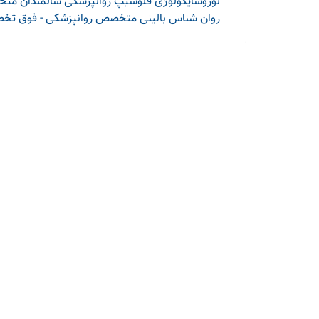
نوروسایکولوژی
فلوشیپ روانپزشکی سالمندان
متخص
روان شناس بالینی
متخصص روانپزشکی - فوق تخص
سلامتی 24
درباره ما
معرفی بنری در سایت
عضویت پزشکان
به سادگی یک لبخند
ارتباط با ما در شبکه
های اجتماعی