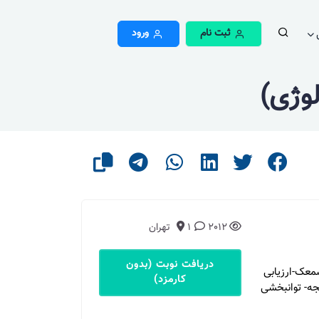
ثبت نام
ورود
وژی)
2012
1
تهران
دریافت نوبت (بدون
سمعک-ارزیابی
کارمزد)
جه- توانبخشی