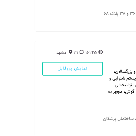
مطب 1: تهران - شهرآرا خیابان آرش مهر بین فرعی ۳۶ و ۳۸ پلاک ۶۸
16225
31
مشهد
نمایش پروفایل
 بزرگسالان،
سیستم شنوایی و
، توانبخشی
ر گوش، مجهز به
 1: مشهد - بلوار احمد آباد، پرستار 3 عارف 6 ، ساختمان پزشکان