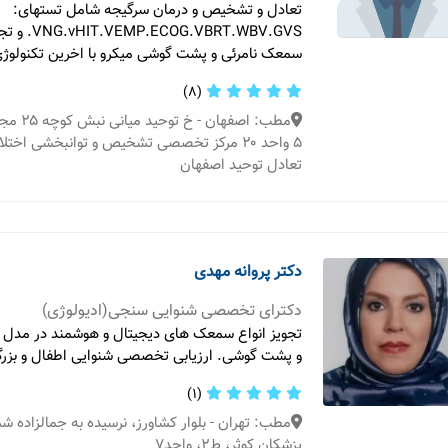
تعادل و تشخیص و درمان سرگیجه شامل تستهای:
VBRT.WBV.GVS
سمعک نامرئی و پشت گوشی میکرو با اخرین تکنولوژی 
(8)
مطب: اصفها
۵ واحد ۲۰ مرکز تخصصی تشخیص و توانبخشی اختل
تعادل توحید اصفهان
دکتر پروانه مهدی
دکترای تخصصی شنوایی سنجی(ادیولوژی)
تجویز انواع سمعک های دیجیتال و هوشمند در مدل
و پشت گوشی. ارزیابی تخصصی شنوایی اطفال و بزرگ
(1)
مطب: تهران - بلوار کشاورز، نرسیده به جمالزاده ش
پزشکان کوثر، ط۲، واحد۷