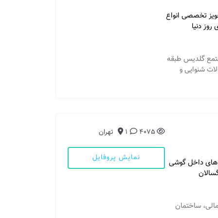
VNG.vHIT.VEMP.ECOG.. و تجویز تخصصی انواع
روز دنیا
ن - خ توحيد میانی نبش کوچه ۲۵ مجتمع گلدیس طبقه
الات شنوایی و
4075
1
تهران
نمایش پروفایل
 های داخل گوشی
سالان
مالی، ساختمان