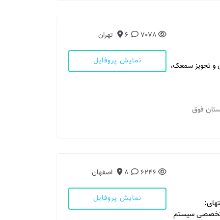
7078
6
تهران
نمایش پروفایل
ن و تجویز سمعک،
ارستان فوق
6246
8
اصفهان
نمایش پروفایل
های:
TEOAE.DPO. ارزیابی تخصصی سیستم