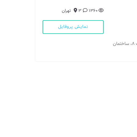
1360
3
تهران
نمایش پروفایل
مطب 1: تهران - خ شریعتی، جنب مترو قلهک، پلاک ۸، ساختمان