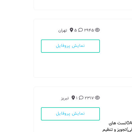
2945
5
تهران
نمایش پروفایل
2317
1
تبریز
نمایش پروفایل
Tympanometeryشنوایی سنجی نوزادان OAE / AABRتست های
الکتروکوکلئوگرافی)تجویز و تنظیم