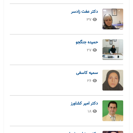
دکتر عفت زادسر
37
حمیده جنگجو
27
سمیه کاسفی
26
دکتر امیر کشاورز
18