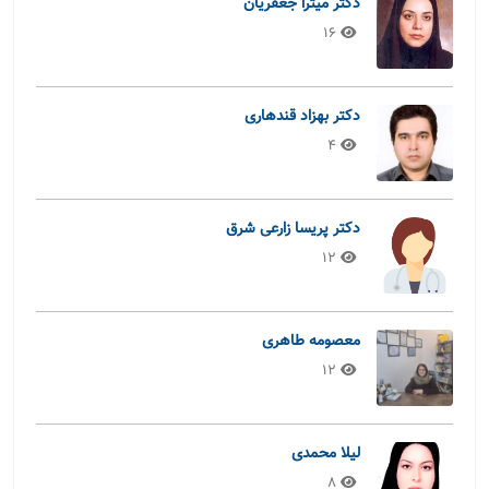
دکتر میترا جعفریان
16
دکتر بهزاد قندهاری
4
دکتر پریسا زارعی شرق
12
معصومه طاهری
12
لیلا محمدی
8