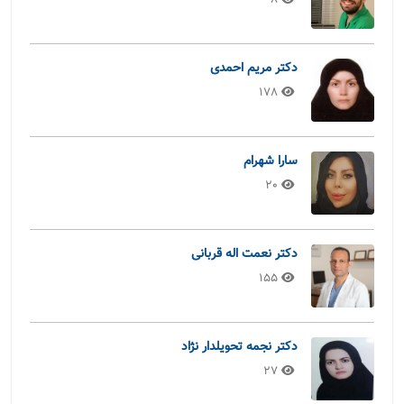
8
دکتر مریم احمدی
178
سارا شهرام
20
دکتر نعمت اله قربانی
155
دکتر نجمه تحویلدار نژاد
27