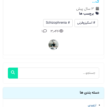
ک...
3 سال پیش
برچسب ها
# اسکیزوفرنی
# Schizophrenia
1
3,046
دسته بندی ها
ارتوپدی