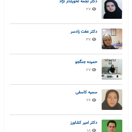
دکتر نجمه تحویلدار نژاد
27
دکتر عفت زادسر
37
حمیده جنگجو
27
سمیه کاسفی
26
دکتر امیر کشاورز
18