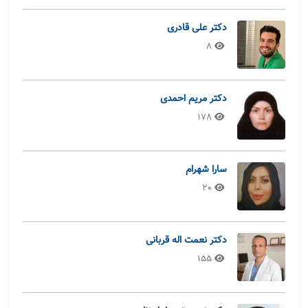
دکتر علی قادری
8
دکتر مریم احمدی
178
سارا شهرام
20
دکتر نعمت اله قربانی
155