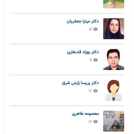
دکتر میترا جعفریان
16
دکتر بهزاد قندهاری
4
دکتر پریسا زارعی شرق
12
معصومه طاهری
12