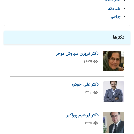
اخبار سلامت
طب مکمل
جراحی
دکترها
دکتر فروزان سیاوش موخر
1479
دکتر علی اجودی
743
دکتر ابراهیم پوراکبر
237