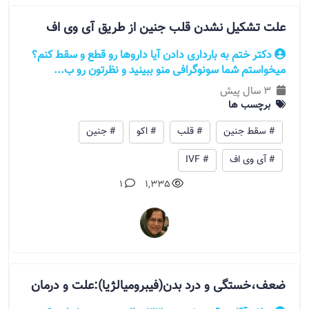
علت تشکیل نشدن قلب جنین از طریق آی وی اف
دکتر ختم به بارداری دادن آیا داروها رو قطع و سقط کنم؟
میخواستم شما سونوگرافی منو ببینید و نظرتون رو ب...
3 سال پیش
برچسب ها
# سقط جنین
# قلب
# اکو
# جنین
# آی وی اف
# IVF
1
1,335
ضعف،خستگی و درد بدن(فیبرومیالژیا):علت و درمان