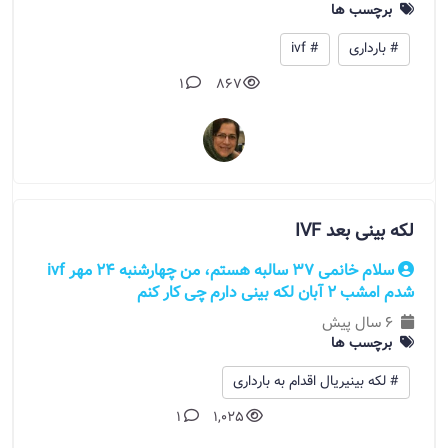
برچسب ها
# بارداری
# ivf
1
867
لکه بینی بعد IVF
سلام خانمی 37 سالبه هستم، من چهارشنبه ۲۴ مهر ivf
شدم امشب ۲ آبان لکه بینی دارم چی کار کنم
6 سال پیش
برچسب ها
# لکه بینیريال اقدام به بارداری
1
1,025