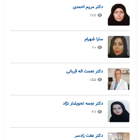
دکتر مریم احمدی
178
سارا شهرام
20
دکتر نعمت اله قربانی
155
دکتر نجمه تحویلدار نژاد
27
دکتر عفت زادسر