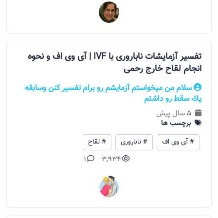
تفسیر آزمایشات ناباروری با IVF | آی وی اف و نحوه
انجام لقاح خارج رحمی
سلام من ميخواستم آزمايشم رو برام تفسير كنن وسابقه
يك سقط رو داشتم
5 سال پیش
برچسب ها
# آی وی اف
# ناباروری
# لقاح
1
3,934