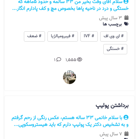
سلام آقای وقت بخیر من 33 سالمه و حدود 5ماهه که
خستگی و درد در ناحیه پاها بخصوص مچ و کف پادارم انگار...
3 سال پیش
برچسب ها
# ای وی اف
# IVF
# فیبرومیالژیا
# ضعف
# خستگی
1
1,555
برداشتن پولیپ
با سلام خانمی 33 ساله هستم،‌ عکس رنگی از رحم گرفتم
و به تشخیص دکتر یک پولیپ دارم که باید هیستروسکوپی...
7 سال پیش