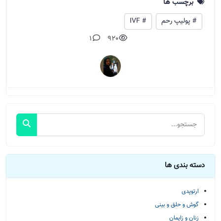
برچسب ها
# پولیپ رحم
# IVF
1
920
دسته بندی ها
ارتوپدی
گوش و حلق و بینی
زنان و زایمان