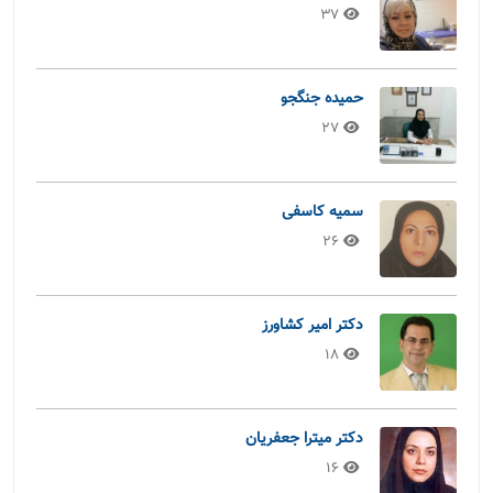
37
حمیده جنگجو
27
سمیه کاسفی
26
دکتر امیر کشاورز
18
دکتر میترا جعفریان
16