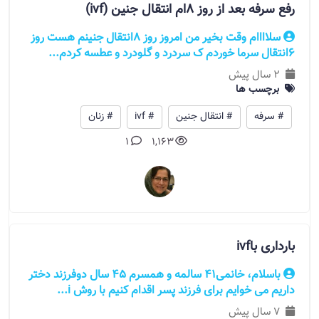
رفع سرفه بعد از روز 8ام انتقال جنین (ivf)
سلاااام وقت بخیر من امروز روز 8انتقال جنینم هست روز
6انتقال سرما خوردم ک سردرد و گلودرد و عطسه کردم...
2 سال پیش
برچسب ها
# سرفه
# انتقال جنین
# ivf
# زنان
1
1,163
بارداری باivf
باسلام، خانمی۴۱ سالمه و همسرم ۴۵ سال دوفرزند دختر
داریم می خوایم برای فرزند پسر اقدام کنیم با روش i...
7 سال پیش