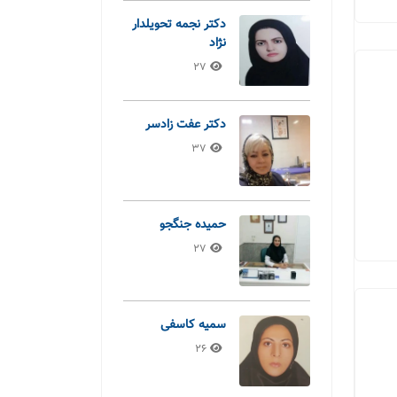
دکتر نجمه تحویلدار
نژاد
27
دکتر عفت زادسر
37
حمیده جنگجو
27
سمیه کاسفی
26