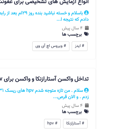
انواع آزمایش های تشخیصی برای عفونت IV
دادم که نتیجه ا...
4 سال پیش
برچسب ها
# ایدز
# ویروس اچ آی وی
تداخل واکسن آستارازنکا و واکسن برای hpv
زدم . و الان قرص...
4 سال پیش
برچسب ها
# آستارازنکا
# hpv