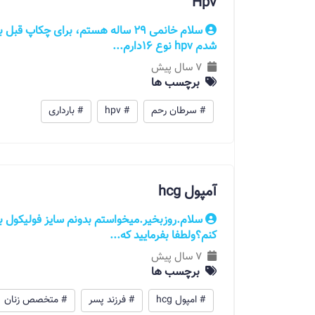
Hpv
سلام خانمی 29 ساله هستم، برای چکاپ
شدم hpv نوع 16دارم...
7 سال پیش
برچسب ها
# سرطان رحم
# hpv
# بارداری
آمپول hcg
کنم؟ولطفا بفرمایید که...
7 سال پیش
برچسب ها
# امپول hcg
# فرزند پسر
# متخصص زنان