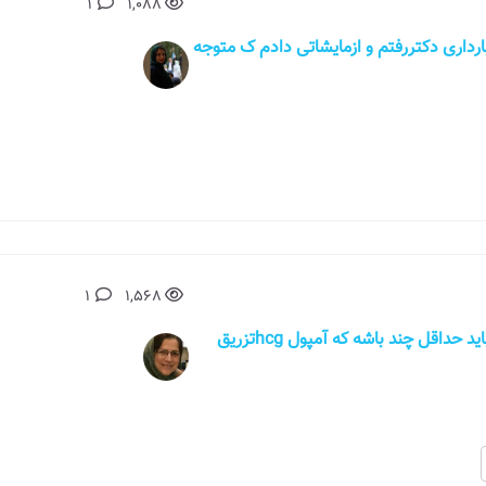
1
1,088
 قبل بارداری دکتررفتم و ازمایشاتی دادم ک متوجه
1
1,568
سلام.روزبخیر.میخواستم بدونم سایز فولیکول باید حداقل چند باشه که آمپول hcgتزریق