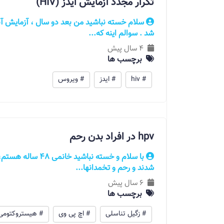
تکرار مجدد آزمایش ایدز (HIV)
سلام خسته نباشید من بعد دو سال ، آزمایش آن
شد . سوالم اینه که...
4 سال پیش
برچسب ها
# hiv
# ایدز
# ویروس
hpv در افراد بدن رحم
با سلام و خسته نبا
شدند و رحم و تخمدانها...
6 سال پیش
برچسب ها
# زگیل تناسلی
# اچ پی وی
# هیستروکتومی