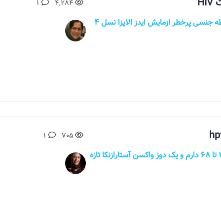
H
1
4,284
باسلام و خسته نباشید بنده روز ۲۹ام بعد از رابطه جنسی پرخطر ازمایش ایدز الایزا نسل ۴
1
705
سلام . من تازه متوجه شدم hpv های ریسک 31 تا 68 دارم و یک دوز واکسن آستارازنکا تازه