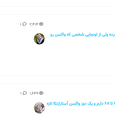
1
2,414
رده ولی از اونجایی شخصی که واکسن رو
1
1,649
سلام . من تازه متوجه شدم hpv های ریسک 31 تا 68 دارم و یک دوز واکسن آستارازنکا تازه