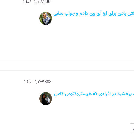
1
2,381
تی بادی برای اچ آی وی دادم و جواب منفی
1
1,039
شید خانمی 48 ساله هستم، ببخشید در افرادی که هیستروکتومی کامل