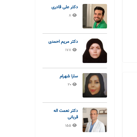
دکتر علی قادری
8
دکتر مریم احمدی
178
سارا شهرام
20
دکتر نعمت اله
قربانی
155