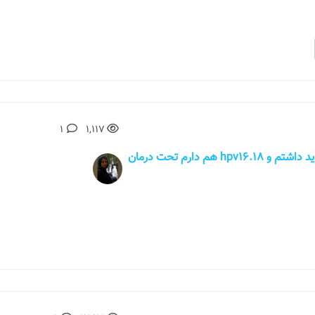
1
1,117
با سلام خانمی 31 ساله هستم، من عفونت شدید داشتم و hpv16.18 هم دارم تحت درمان