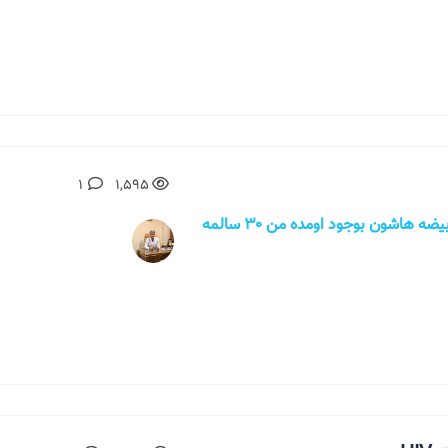
1
1,595
سلام من همسرم ضایعه هایی مقل زگیل روی بیضه هاشون بوجود اومده من ۳۰ سالمه