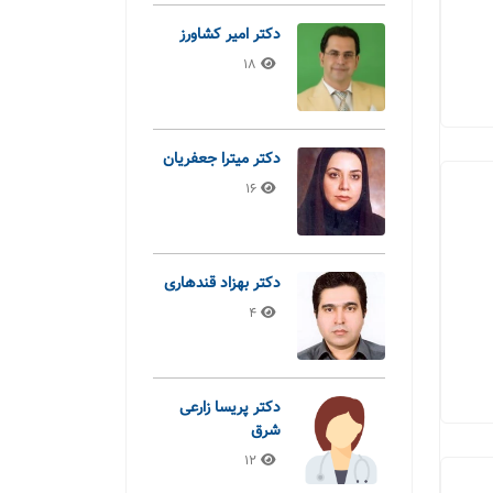
دکتر امیر کشاورز
18
دکتر میترا جعفریان
16
دکتر بهزاد قندهاری
4
دکتر پریسا زارعی
شرق
12