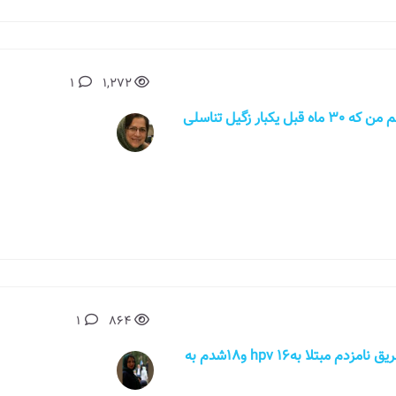
1
1,272
سلام خانمی 33 ساله هستم،. میخواستم بدونم من که 30 ماه قبل یکبار زگیل تناسلی
1
864
سلام من 23 سال دارم حدود دوسال پیش از طریق نامزدم مبتلا بهhpv 16 و18شدم به