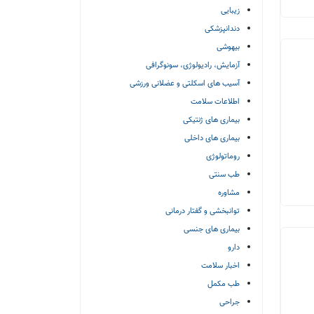
زیبایی
دندانپزشکی
بیهوشی
آزمایش، رادیولوژی، سونوگرافی
آسیب های اسکلتی و عضلانی ورزشی
اطلاعات سلامت
بیماری های ژنتیکی
بیماری های داخلی
روماتولوژی
طب سنتی
مشاوره
توانبخشی و گفتار درمانی
بیماری های جنسی
دارو
اخبار سلامت
طب مکمل
جراحی